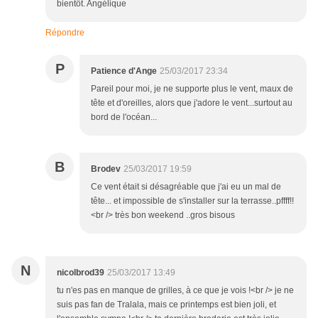
bientôt. Angélique
Répondre
P
Patience d'Ange
25/03/2017 23:34
Pareil pour moi, je ne supporte plus le vent, maux de
tête et d'oreilles, alors que j'adore le vent...surtout au
bord de l'océan...
B
Brodev
25/03/2017 19:59
Ce vent était si désagréable que j'ai eu un mal de
tête... et impossible de s'installer sur la terrasse..pffff!!
<br /> très bon weekend ..gros bisous
N
nicolbrod39
25/03/2017 13:49
tu n'es pas en manque de grilles, à ce que je vois !<br /> je ne
suis pas fan de Tralala, mais ce printemps est bien joli, et