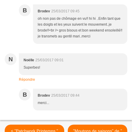
B
Brodev
25/03/2017 09:45
oh non pas de chômage en vu!! hi hi ..Enfin tant que
les doigts et les yeux suivent le mouvement..je
brode!!<br /> gros bisous et bon weekend ensoleillé!!
je transmets au gentil mari..merci
N
Noëlle
25/03/2017 09:01
Superbes!
Répondre
B
Brodev
25/03/2017 09:44
merci...
< "Patchwork Printemps "
"Moutons de saisons" de "