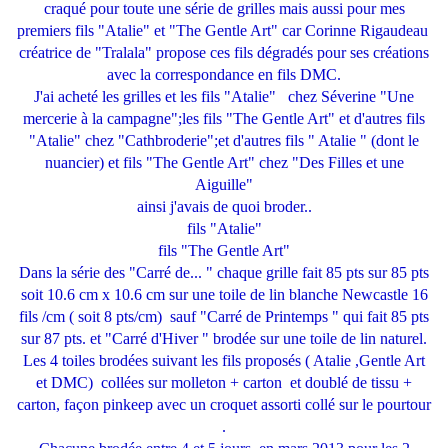
craqué pour toute une série de grilles mais aussi pour mes
premiers fils "Atalie" et "The Gentle Art" car Corinne Rigaudeau
créatrice de "Tralala" propose ces fils dégradés pour ses créations
avec la correspondance en fils DMC.
J'ai acheté les grilles et les fils "Atalie" chez Séverine "Une
mercerie à la campagne"
;les fils "The Gentle Art" et d'autres fils
"Atalie" chez "Cathbroderie"
;et d'autres fils " Atalie " (dont le
nuancier) et fils "The Gentle Art" chez "Des Filles et une
Aiguille"
ainsi j'avais de quoi broder..
fils "Atalie"
fils "The Gentle Art"
Dans la série des "Carré de... " chaque grille fait 85 pts sur 85 pts
soit 10.6 cm x 10.6 cm sur une toile de lin blanche Newcastle 16
fils /cm ( soit 8 pts/cm) sauf "Carré de Printemps " qui fait 85 pts
sur 87 pts. et "Carré d'Hiver " brodée sur une toile de lin naturel.
Les 4 toiles brodées suivant les fils proposés ( Atalie ,Gentle Art
et DMC) collées sur molleton + carton et doublé de tissu +
carton, façon pinkeep avec un croquet assorti collé sur le pourtour
.