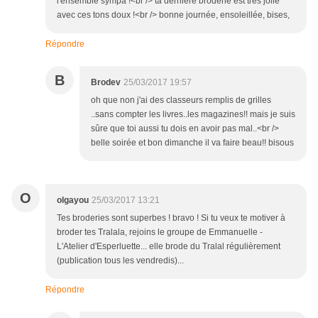
l'ensemble sympa !<br /> ta dernière broderie est très jolie
avec ces tons doux !<br /> bonne journée, ensoleillée, bises,
Répondre
B
Brodev
25/03/2017 19:57
oh que non j'ai des classeurs remplis de grilles
..sans compter les livres..les magazines!! mais je suis
sûre que toi aussi tu dois en avoir pas mal..<br />
belle soirée et bon dimanche il va faire beau!! bisous
O
olgayou
25/03/2017 13:21
Tes broderies sont superbes ! bravo ! Si tu veux te motiver à
broder tes Tralala, rejoins le groupe de Emmanuelle -
L'Atelier d'Esperluette... elle brode du Tralal régulièrement
(publication tous les vendredis)...
Répondre