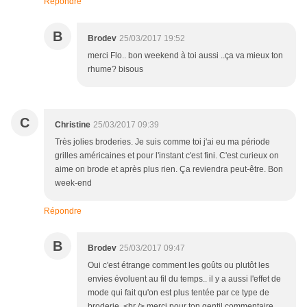
Répondre
B
Brodev
25/03/2017 19:52
merci Flo.. bon weekend à toi aussi ..ça va mieux ton
rhume? bisous
C
Christine
25/03/2017 09:39
Très jolies broderies. Je suis comme toi j'ai eu ma période
grilles américaines et pour l'instant c'est fini. C'est curieux on
aime on brode et après plus rien. Ça reviendra peut-être. Bon
week-end
Répondre
B
Brodev
25/03/2017 09:47
Oui c'est étrange comment les goûts ou plutôt les
envies évoluent au fil du temps.. il y a aussi l'effet de
mode qui fait qu'on est plus tentée par ce type de
broderie..<br /> merci pour ton gentil commentaire..