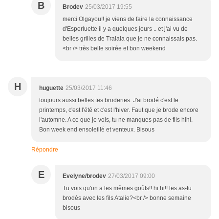
B
Brodev
25/03/2017 19:55
merci Olgayou!! je viens de faire la connaissance
d'Esperluette il y a quelques jours .. et j'ai vu de
belles grilles de Tralala que je ne connaissais pas.
<br /> très belle soirée et bon weekend
H
huguette
25/03/2017 11:46
toujours aussi belles tes broderies. J'ai brodé c'est le
printemps, c'est l'été et c'est l'hiver. Faut que je brode encore
l'automne. A ce que je vois, tu ne manques pas de fils hihi.
Bon week end ensoleillé et venteux. Bisous
Répondre
E
Evelyne/brodev
27/03/2017 09:00
Tu vois qu'on a les mêmes goûts!! hi hi!! les as-tu
brodés avec les fils Atalie?<br /> bonne semaine
bisous