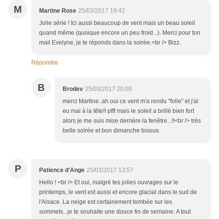
M
Martine Rose
25/03/2017 19:42
Jolie série ! Ici aussi beaucoup de vent mais un beau soleil
quand même (quoique encore un peu froid...). Merci pour ton
mail Evelyne, je te réponds dans la soirée.<br /> Bizz.
Répondre
B
Brodev
25/03/2017 20:00
merci Martine..ah oui ce vent m'a rendu "folle" et j'ai
eu mal à la tête!! pfff mais le soleil a brillé bien fort
alors je me suis mise derrière la fenêtre...!!<br /> très
belle soirée et bon dimanche bisous
P
Patience d'Ange
25/03/2017 13:57
Hello ! <br /> Et oui, malgré tes jolies ouvrages sur le
printemps, le vent est aussi et encore glacial dans le sud de
l'Alsace. La neige est certainement tombée sur les
sommets...je te souhaite une douce fin de semaine. A tout