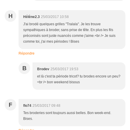
H
Hélène2.3
25/03/2017 10:58
J'ai brodé quelques grilles "Tralala". Je les trouve
sympathiques à broder, sans prise de tête. En plus les fils
préconisés sont juste nuancés comme j'aime.<br /> Je suis
comme toi, j'ai mes périodes ! Bises
Répondre
B
Brodev
25/03/2017 19:53
et là c'est ta période tricot? tu brodes encore un peu?
<br /> bon weekend bisous
F
flo74
25/03/2017 09:48
Tes broderies sont toujours aussi belles. Bon week-end.
Bises.