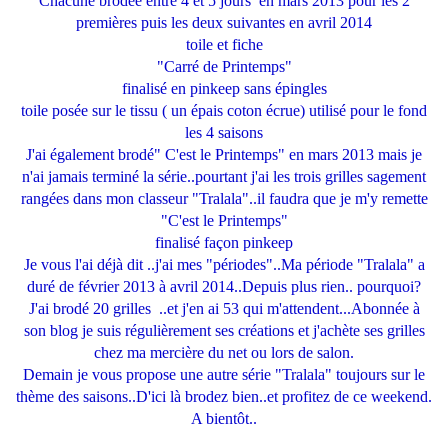
Chacune brodée entre 4 et 5 jours en mars 2013 pour les 2
premières puis les deux suivantes en avril 2014
toile et fiche
"Carré de Printemps"
finalisé en pinkeep sans épingles
toile posée sur le tissu ( un épais coton écrue) utilisé pour le fond
les 4 saisons
J'ai également brodé" C'est le Printemps" en mars 2013 mais je
n'ai jamais terminé la série..pourtant j'ai les trois grilles sagement
rangées dans mon classeur "Tralala"..il faudra que je m'y remette
"C'est le Printemps"
finalisé façon pinkeep
Je vous l'ai déjà dit ..j'ai mes "périodes"..Ma période "Tralala" a
duré de février 2013 à avril 2014..Depuis plus rien.. pourquoi?
J'ai brodé 20 grilles ..et j'en ai 53 qui m'attendent...Abonnée à
son blog je suis régulièrement ses créations et j'achète ses grilles
chez ma mercière du net ou lors de salon.
Demain je vous propose une autre série "Tralala" toujours sur le
thème des saisons..D'ici là brodez bien..et profitez de ce weekend.
A bientôt..