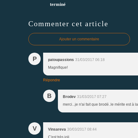
terminé
Commenter cet article
Ajouter un commentaire
P
patoupassions
31/03/2017 06:18
Magnifique!
Répondre
B
Brodev
31/03/2017 07:27
merci...je n'ai fait que brodé..le mérite est à la
V
Vinsareva
30/03/2017 08:44
C'est très joli.