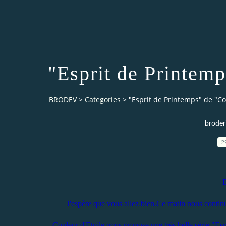
"Esprit de Printemp
BRODEV
>
Categories
>
"Esprit de Printemps" de "Co
broder
2
B
J'espère que vous allez bien.Ce matin nous continuo
Couleur d'Etoile nous propose une très belle série "Espr