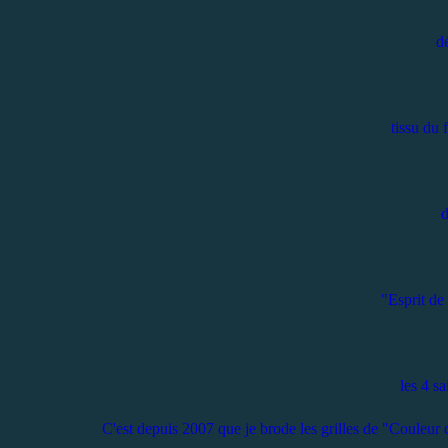
dé
tissu du 
d
"Esprit de
les 4 s
C'est depuis 2007 que je brode les grilles de "Couleur d'