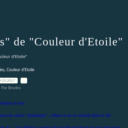
s" de "Couleur d'Etoile"
uleur d'Etoile"
,
ies
Couleur d'Etoile
9.03.2017
…
Par Brodev
onjour à tous
ns les séries "printemps".. même si on se croirait déjà en été..
it de..." Au début la couleur de la toile me faisait un peu peur mais