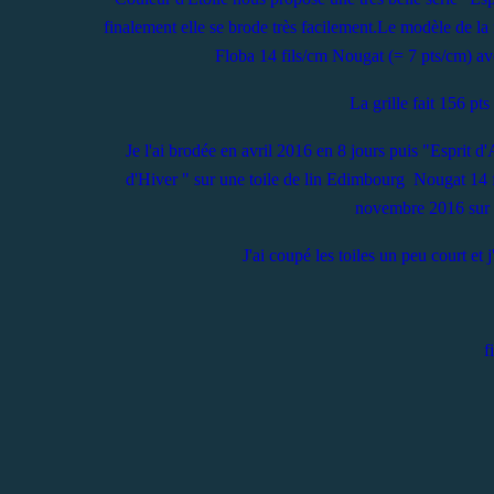
finalement elle se brode très facilement.Le modèle de la f
Floba 14 fils/cm Nougat (= 7 pts/cm) ave
La grille fait 156 pt
Je l'ai brodée en avril 2016 en 8 jours puis "Esprit 
d'Hiver " sur une toile de lin Edimbourg Nougat 14 f
novembre 2016 sur u
J'ai coupé les toiles un peu court et 
fi