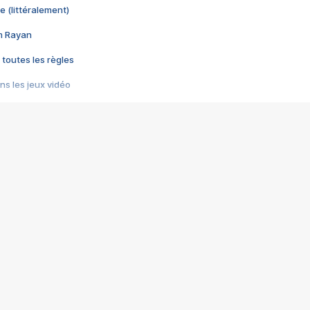
e (littéralement)
im Rayan
 toutes les règles
s les jeux vidéo
us choquant de Rockstar ? - Le scandale BULLY
e plus moche de Steam
du RÊVE tourne au CAUCHEMAR
pendant 8 heures
it… à tort
umiliés par un jeu vidéo
ire - Final Fantasy 8
ti un empire - Age of Empires
story DOFUS