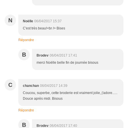
N
Noëlle
06/04/2017 15:37
C'est très beau!<br /> Bises
Répondre
B
Brodev
06/04/2017 17:41
merci Noëlle belle fin de journée bisous
C
chanchan
06/04/2017 14:39
Coucou, superbe, cette broderie est vraiment jolie, j'adore......
Douce après midi. Bisous
Répondre
B
Brodev
06/04/2017 17:40