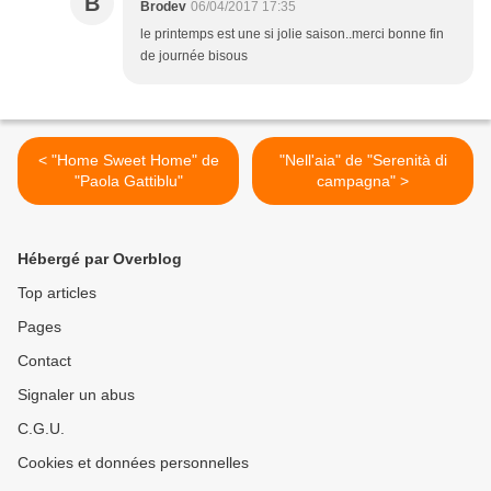
B
Brodev
06/04/2017 17:35
le printemps est une si jolie saison..merci bonne fin
de journée bisous
< "Home Sweet Home" de
"Nell'aia" de "Serenità di
"Paola Gattiblu"
campagna" >
Hébergé par Overblog
Top articles
Pages
Contact
Signaler un abus
C.G.U.
Cookies et données personnelles