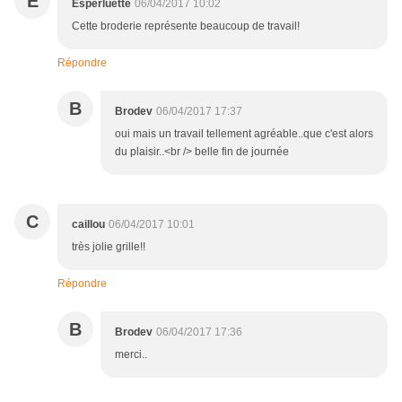
E
Esperluette
06/04/2017 10:02
Cette broderie représente beaucoup de travail!
Répondre
B
Brodev
06/04/2017 17:37
oui mais un travail tellement agréable..que c'est alors
du plaisir..<br /> belle fin de journée
C
caillou
06/04/2017 10:01
très jolie grille!!
Répondre
B
Brodev
06/04/2017 17:36
merci..