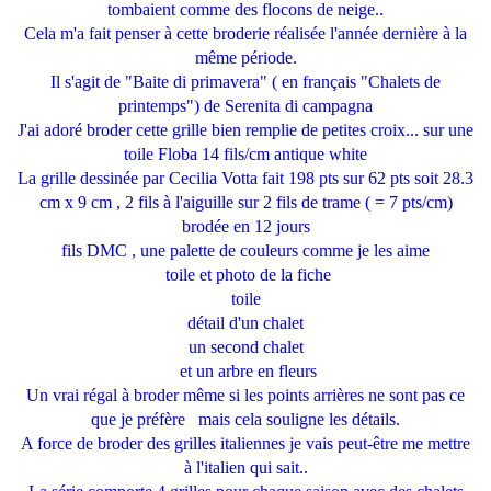
tombaient comme des flocons de neige..
Cela m'a fait penser à cette broderie réalisée l'année dernière à la
même période.
Il s'agit de "Baite di primavera" ( en français "Chalets de
printemps") de Serenita di campagna
J'ai adoré broder cette grille bien remplie de petites croix... sur une
toile Floba 14 fils/cm antique white
La grille dessinée par Cecilia Votta fait 198 pts sur 62 pts soit 28.3
cm x 9 cm , 2 fils à l'aiguille sur 2 fils de trame ( = 7 pts/cm)
brodée en 12 jours
fils DMC , une palette de couleurs comme je les aime
toile et photo de la fiche
toile
détail d'un chalet
un second chalet
et un arbre en fleurs
Un vrai régal à broder même si les points arrières ne sont pas ce
que je préfère mais cela souligne les détails.
A force de broder des grilles italiennes je vais peut-être me mettre
à l'italien qui sait..