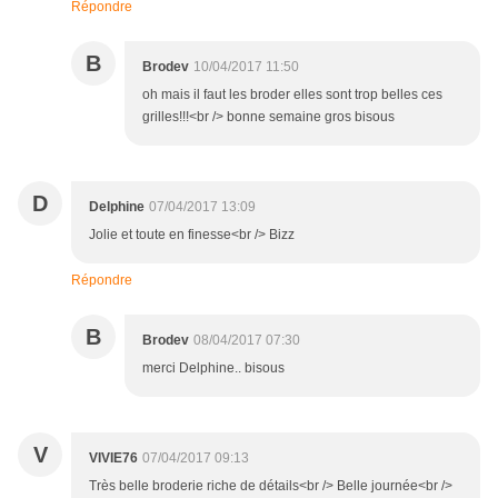
Répondre
B
Brodev
10/04/2017 11:50
oh mais il faut les broder elles sont trop belles ces
grilles!!!<br /> bonne semaine gros bisous
D
Delphine
07/04/2017 13:09
Jolie et toute en finesse<br /> Bizz
Répondre
B
Brodev
08/04/2017 07:30
merci Delphine.. bisous
V
VIVIE76
07/04/2017 09:13
Très belle broderie riche de détails<br /> Belle journée<br />