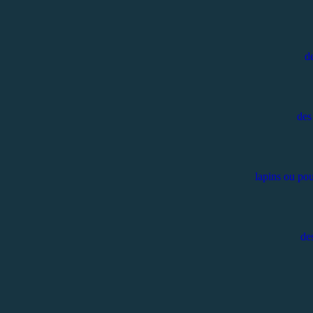
de
des
lapins ou pou
de