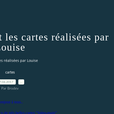
 les cartes réalisées par
ouise
es réalisées par Louise
cartes
7.04.2017
…
Par Brodev
onjour à tous..
çu de très belles cartes "faites-main"..