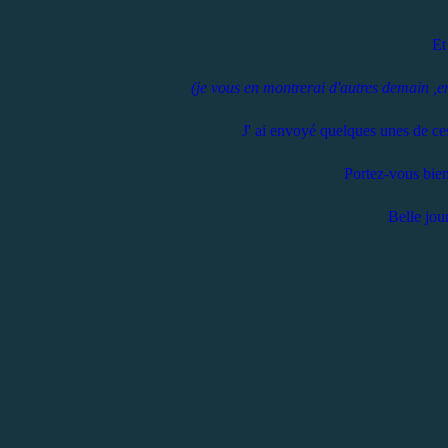
Et
(je vous en montrerai d'autres demain ,e
J' ai envoyé quelques unes de ces 
Portez-vous bien 
Belle jour