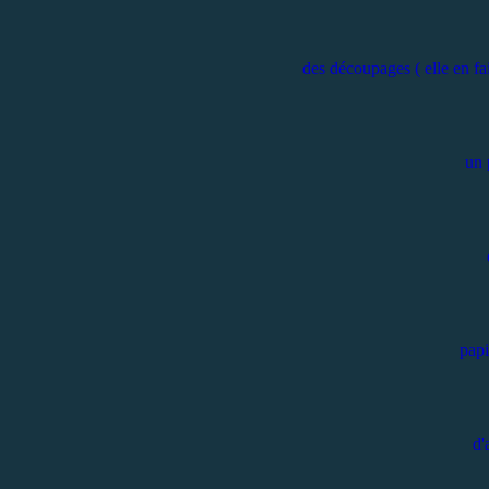
des découpages ( elle en fai
un 
papi
d'