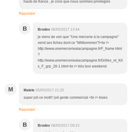
hauts de france , je crois que nous sommes privilègiés
Répondre
B
Brodev
06/05/2017 13:44
je viens de voir que "Une mercerie à la campagne"
vend ses fiches dont ce "Willkommen"!!<br />
http://www.unemerceriealacampagne.fr/F_frame.html
?
http://www.unemerceriealacampagne.fr/Grilles_et_Kit
s_F_grp_28-1.html<br /> très bon weekend
M
Malele
05/05/2017 21:25
super joli ce motif ! joli geste commercial <br /> bises
Répondre
B
Brodev
06/05/2017 09:15