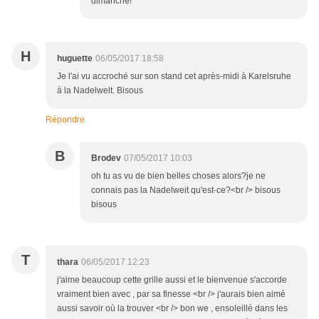
dimanche!
H
huguette
06/05/2017 18:58
Je l'ai vu accroché sur son stand cet après-midi à Karelsruhe
à la Nadelwelt. Bisous
Répondre
B
Brodev
07/05/2017 10:03
oh tu as vu de bien belles choses alors?je ne
connais pas la Nadelweit qu'est-ce?<br /> bisous
bisous
T
thara
06/05/2017 12:23
j'aime beaucoup cette grille aussi et le bienvenue s'accorde
vraiment bien avec , par sa finesse <br /> j'aurais bien aimé
aussi savoir où la trouver <br /> bon we , ensoleillé dans les