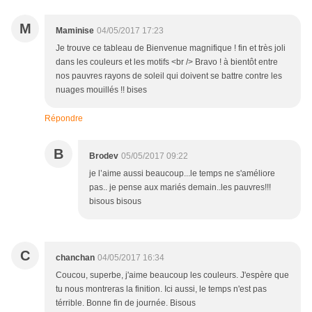
M
Maminise
04/05/2017 17:23
Je trouve ce tableau de Bienvenue magnifique ! fin et très joli
dans les couleurs et les motifs <br /> Bravo ! à bientôt entre
nos pauvres rayons de soleil qui doivent se battre contre les
nuages mouillés !! bises
Répondre
B
Brodev
05/05/2017 09:22
je l’aime aussi beaucoup...le temps ne s'améliore
pas.. je pense aux mariés demain..les pauvres!!!
bisous bisous
C
chanchan
04/05/2017 16:34
Coucou, superbe, j'aime beaucoup les couleurs. J'espère que
tu nous montreras la finition. Ici aussi, le temps n'est pas
térrible. Bonne fin de journée. Bisous