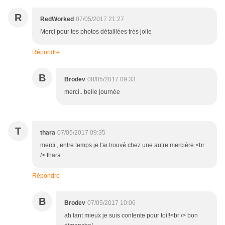
R
RedWorked
07/05/2017 21:27
Merci pour tes photos détaillées très jolie
Répondre
B
Brodev
08/05/2017 09:33
merci.. belle journée
T
thara
07/05/2017 09:35
merci , entre temps je l'ai trouvé chez une autre mercière <br
/> thara
Répondre
B
Brodev
07/05/2017 10:06
ah tant mieux je suis contente pour toi!!<br /> bon