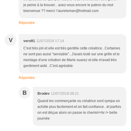
je peine à la trouver... avez-vous encore le patron du mot
bienvenue ?? merci ! laureleman@hotmail.com
Répondre
V
vero91
11/07/2018 17:14
C'est très joli et elle est très gentille cette créatrice...Certaines
ne sont pas aussi "serviable"...J'avais buté sur une grille et le
montage d'une création de Marie suarez et elle m'avait très
gentiment aidé...C'est agréable.
Répondre
B
Brodev
12/07/2018 08:21
Quand les commerçante ou créatrice sont sympa on
achète plus facilement et on fait confiance.. et parfois
on est déçue alors on passe le chemin!<br /> belle
journée