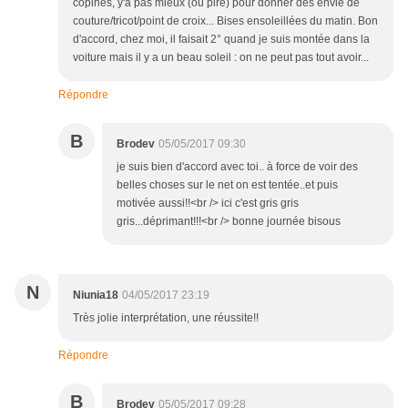
copines, y'a pas mieux (ou pire) pour donner des envie de
couture/tricot/point de croix... Bises ensoleillées du matin. Bon
d'accord, chez moi, il faisait 2° quand je suis montée dans la
voiture mais il y a un beau soleil : on ne peut pas tout avoir...
Répondre
B
Brodev
05/05/2017 09:30
je suis bien d'accord avec toi.. à force de voir des
belles choses sur le net on est tentée..et puis
motivée aussi!!<br /> ici c'est gris gris
gris...déprimant!!!<br /> bonne journée bisous
N
Niunia18
04/05/2017 23:19
Très jolie interprétation, une réussite!!
Répondre
B
Brodev
05/05/2017 09:28