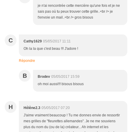
je n'ai rencontrée cette mercière qu'une fois et je ne
sais pas où tu peux trouver cette grille..<br /> je
t'envoie un mail..<br /> gros bisous
C
Cathy1629
05/05/2017 11:11
Oh la la que c'est beau !!! J'adore !
Répondre
B
Brodev
05/05/2017 15:59
oh moi aussi!!! bisous bisous
H
Hélène2.3
05/05/2017 07:20
J'aime vraiment beaucoup ! Tu me donnes envie de ressortir
mes grilles de "fleurettes allemandes". Je ne me souviens
plus du nom du (ou de la) créateur... Ah internet et les