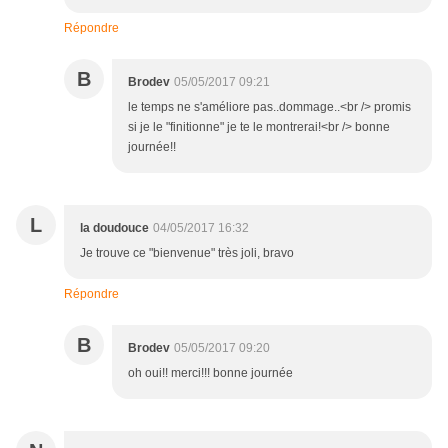
Répondre
B
Brodev
05/05/2017 09:21
le temps ne s'améliore pas..dommage..<br /> promis
si je le "finitionne" je te le montrerai!<br /> bonne
journée!!
L
la doudouce
04/05/2017 16:32
Je trouve ce "bienvenue" très joli, bravo
Répondre
B
Brodev
05/05/2017 09:20
oh oui!! merci!!! bonne journée