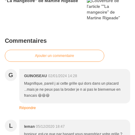
"La mangeoire" de Martine Rigeade
Commentaires
Ajouter un commentaire
G
GUINOISEAU
02/01/2024 14:28
Magnifique, pareil j ai cette grille qui dors dans un placard
...mais je ne peux pas la broder je n ai pas le bienvenue en
francais 😆😆😆
Répondre
L
leman
05/12/2020 18:47
bonjour, est-ce que par hasard vous revendriez votre grille ?