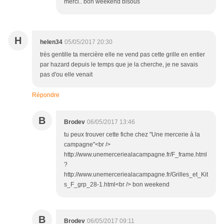
merci.. bon weekend bisous
H
helen34
05/05/2017 20:30
très gentille ta mercière elle ne vend pas cette grille en entier
par hazard depuis le temps que je la cherche, je ne savais
pas d'ou elle venait
Répondre
B
Brodev
06/05/2017 13:46
tu peux trouver cette fiche chez "Une mercerie à la
campagne"<br />
http://www.unemerceriealacampagne.fr/F_frame.html
?
http://www.unemerceriealacampagne.fr/Grilles_et_Kit
s_F_grp_28-1.html<br /> bon weekend
B
Brodev
06/05/2017 09:11