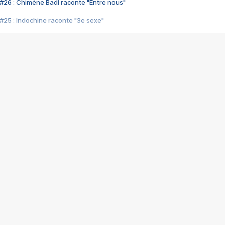
#26 : Chimène Badi raconte "Entre nous"
#25 : Indochine raconte "3e sexe"
#24 : Zaho raconte "C'est chelou"
#23 : Patrick Bruel raconte "Au café des délices"
#22 : Kyo raconte "Le chemin"
#21 : Nolwenn Leroy raconte "Cassé"
#20 : Patrick Hernandez raconte "Born to be alive"
#19 : Lorie raconte "Près de moi"
#18 : Michael Jones raconte "A nos actes manqués" (avec Jean-Jacque
#17 : Khaled raconte "Aïcha"
#16 : Corneille raconte "Parce qu'on vient de loin"
#15 : Indochine raconte "L'aventurier"
14 : Lorie raconte "Sur un air latino"