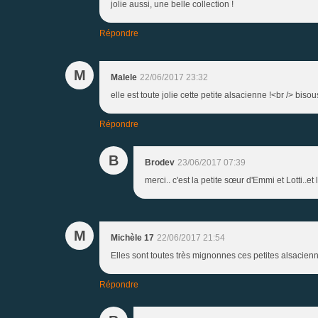
jolie aussi, une belle collection !
Répondre
M
Malele
22/06/2017 23:32
elle est toute jolie cette petite alsacienne !<br /> bisou
Répondre
B
Brodev
23/06/2017 07:39
merci.. c'est la petite sœur d'Emmi et Lotti..e
M
Michèle 17
22/06/2017 21:54
Elles sont toutes très mignonnes ces petites alsacien
Répondre