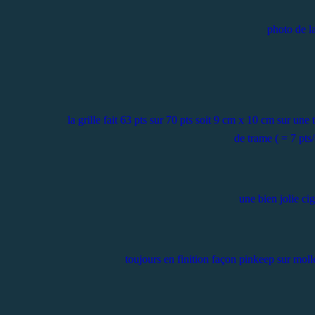
photo de la
la grille fait 63 pts sur 70 pts soit 9 cm x 10 cm sur une 
de trame ( = 7 pt
une bien jolie ci
toujours en finition façon pinkeep sur moll