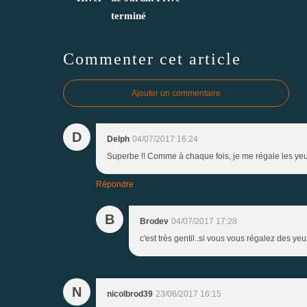
terminé
Commenter cet article
Ajouter un commentaire
D
Delph
04/07/2017 16:24
Superbe !! Comme à chaque fois, je me régale les yeu
Répondre
B
Brodev
04/07/2017 17:28
c'est très gentil..si vous vous régalez des yeu
N
nicolbrod39
23/06/2017 16:15