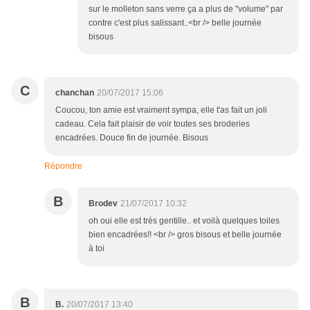
sur le molleton sans verre ça a plus de "volume" par
contre c'est plus salissant..<br /> belle journée
bisous
C
chanchan
20/07/2017 15:06
Coucou, ton amie est vraiment sympa, elle t'as fait un joli
cadeau. Cela fait plaisir de voir toutes ses broderies
encadrées. Douce fin de journée. Bisous
Répondre
B
Brodev
21/07/2017 10:32
oh oui elle est très gentille.. et voilà quelques toiles
bien encadrées!! <br /> gros bisous et belle journée
à toi
B
B.
20/07/2017 13:40