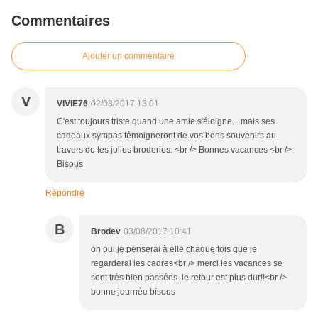
Commentaires
Ajouter un commentaire
V
VIVIE76
02/08/2017 13:01
C'est toujours triste quand une amie s'éloigne... mais ses
cadeaux sympas témoigneront de vos bons souvenirs au
travers de tes jolies broderies. <br /> Bonnes vacances <br />
Bisous
Répondre
B
Brodev
03/08/2017 10:41
oh oui je penserai à elle chaque fois que je
regarderai les cadres<br /> merci les vacances se
sont très bien passées..le retour est plus dur!!<br />
bonne journée bisous