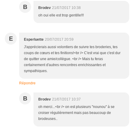
B
Brodev
21/07/2017 10:38
oh oui elle est trop gentille!!!
E
Esperluette
20/07/2017 20:59
J'apprécierais aussi volontiers de suivre tes broderies, tes
coups de cœurs et tes finitions!<br /> C'est vrai que c'est dur
de quitter une amie/collègue. <br /> Mais tu feras
certainement d'autres rencontres enrichissantes et
sympathiques.
Répondre
B
Brodev
21/07/2017 10:37
oh merci...<br /> on est plusieurs "nounou" à se
croiser régulièrement mais pas beaucoup de
brodeuses..