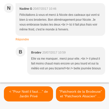
N
Nadine G
20/07/2017 10:46
Félicitations à vous et merci à Nicole des cadeaux qui vont si
bien à vos broderies. Bon déménagement pour Nicole. Je
vous embrasse toutes les deux.<br /> Ici il fait plus frais voir
même froid, c'est le monde à l'envers.
Répondre
B
Brodev
20/07/2017 10:59
Elle va me manquer.. merci pour elle..<br /> il pleut il
fait moins chaud mais encore un peu lourd et oui la
météo est un peu bizarre!!<br /> belle journée bisous
< "Pour Noël il faut...." de
"Patchwork de la Brodeuse"
Jardin Privé
et "Patchwork Alsacien" de
Jardin Privé >