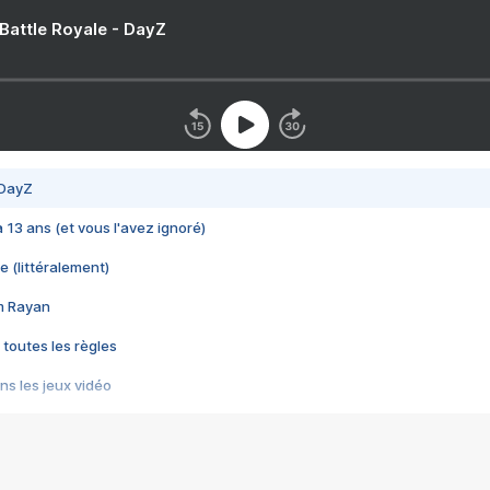
 Battle Royale - DayZ
 DayZ
 a 13 ans (et vous l'avez ignoré)
e (littéralement)
im Rayan
 toutes les règles
s les jeux vidéo
us choquant de Rockstar ? - Le scandale BULLY
e plus moche de Steam