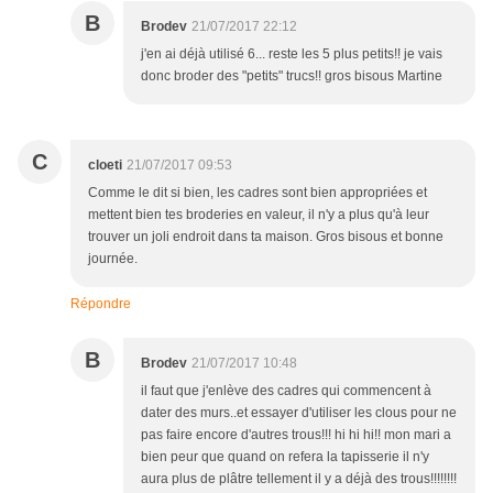
B
Brodev
21/07/2017 22:12
j'en ai déjà utilisé 6... reste les 5 plus petits!! je vais
donc broder des "petits" trucs!! gros bisous Martine
C
cloeti
21/07/2017 09:53
Comme le dit si bien, les cadres sont bien appropriées et
mettent bien tes broderies en valeur, il n'y a plus qu'à leur
trouver un joli endroit dans ta maison. Gros bisous et bonne
journée.
Répondre
B
Brodev
21/07/2017 10:48
il faut que j'enlève des cadres qui commencent à
dater des murs..et essayer d'utiliser les clous pour ne
pas faire encore d'autres trous!!! hi hi hi!! mon mari a
bien peur que quand on refera la tapisserie il n'y
aura plus de plâtre tellement il y a déjà des trous!!!!!!!!