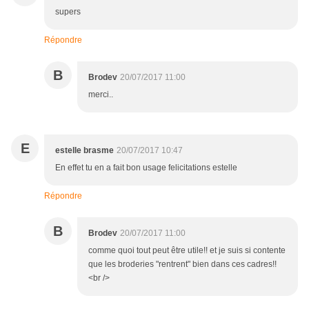
supers
Répondre
B
Brodev
20/07/2017 11:00
merci..
E
estelle brasme
20/07/2017 10:47
En effet tu en a fait bon usage felicitations estelle
Répondre
B
Brodev
20/07/2017 11:00
comme quoi tout peut être utile!! et je suis si contente
que les broderies "rentrent" bien dans ces cadres!!
<br />