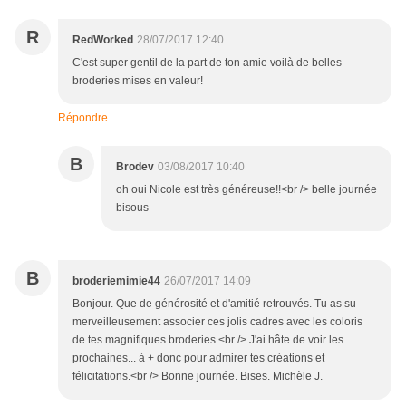
R
RedWorked
28/07/2017 12:40
C'est super gentil de la part de ton amie voilà de belles
broderies mises en valeur!
Répondre
B
Brodev
03/08/2017 10:40
oh oui Nicole est très généreuse!!<br /> belle journée
bisous
B
broderiemimie44
26/07/2017 14:09
Bonjour. Que de générosité et d'amitié retrouvés. Tu as su
merveilleusement associer ces jolis cadres avec les coloris
de tes magnifiques broderies.<br /> J'ai hâte de voir les
prochaines... à + donc pour admirer tes créations et
félicitations.<br /> Bonne journée. Bises. Michèle J.