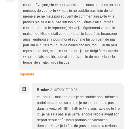
coucou Evelyne,<br /> nous aussi, nous nous sommes un peu
perdues de vue....<br /> mais je ne t'oublie pas, loin de là!
même si je ne mets pas souvent de commentaires,<br /> je
prends plaisir à te suivre sur ton blog (j'étais d'ailleurs très
contente que tu le reprenne),<br /> j'ai également vu que la
maison de Nicole était vendue,<br /> je l'apprécie beaucoup
aussi, embrasse la pour moi et souhaite lui bon vent de ma
part.<br /> tu fais toujours de belles choses, moi... j'ai un peu
repris le crochet, mais, coup du sort, j'ai un doigt à ressaut<br
/> qui me fais souffrir, opération prévue fin de mois,<br /> le
temps file si vite... gros bisous;
Répondre
B
Brodev
21/07/2017 10:06
coucou B... moi non plus je ne t'oublie pas.. même si
parfois quand on se croise je ne te reconnais pas
dans la voiture!!!!!!!!! hi hi!!<br /> je suis ravie de te lire
ici..je ne sais pas si je verrai encore Nicole avant son
départ début août..nous partons en vacances
demain..<br /> je te fais de gros bisous si tu reviens