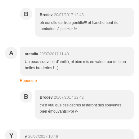
B
Brodev
20/07/2017 12:43
oh oui elle est trop gentille!!! et franchement ils
tombaient à pic!!<br />
A
arcadia
20/07/2017 11:40
Un beau souvenir d'amitié, et bien mis en valeur par de bien
belles broderies ! :-)
Répondre
B
Brodev
20/07/2017 12:42
c'est vrai que ces cadres resteront des souvenirs
bien émouvants!!<br />
Y
y
20/07/2017 10:49