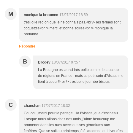
M
monique la bretonne
17/07/2017 18:59
tres jolie region que je ne connais pas.<br /> les fermes sont
coquettes<br /> merci et bonne soiree<br /> monique la
bretonne
Répondre
B
Brodev
18/07/2017 07:57
La Bretagne est aussi très belle comme beaucoup
de régions en France.. mais ce petit coin d'Alsace me
tient à coeur!!<br /> très belle journée bisous
C
chanchan
17/07/2017 18:32
Coucou, merci pour le partage. Ha l'Alsace, que c'est beau......
Lorsque nous allons chez nos amis, j'aime beaucoup me
promener dans les rues avec tous ses géraniums aux
fenêtres. Que se soit au printemps, été, automne ou hiver c'est