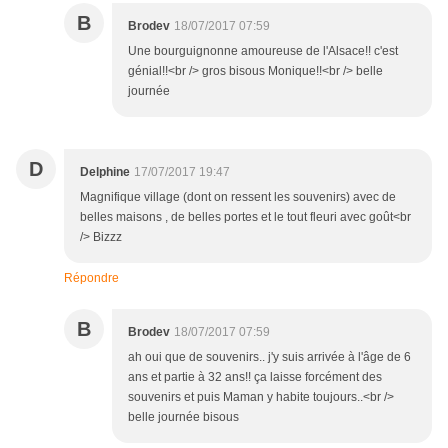
B
Brodev
18/07/2017 07:59
Une bourguignonne amoureuse de l'Alsace!! c'est
génial!!<br /> gros bisous Monique!!<br /> belle
journée
D
Delphine
17/07/2017 19:47
Magnifique village (dont on ressent les souvenirs) avec de
belles maisons , de belles portes et le tout fleuri avec goût<br
/> Bizzz
Répondre
B
Brodev
18/07/2017 07:59
ah oui que de souvenirs.. j'y suis arrivée à l'âge de 6
ans et partie à 32 ans!! ça laisse forcément des
souvenirs et puis Maman y habite toujours..<br />
belle journée bisous