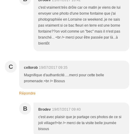
Brodev
21/07/2017 10:42
c'est vraiment très drôle car ce matin je viens de lui
envoyer une photo d'une borne fontaine que j'ai
photographiée en Lorraine ce weekend..je ne sais
pas vraiment si ce bac fleuri en terre est une borne
fontaine??on voit comme un "bec" mais il n'est pas
branché... <br /> merci pour être passée par là...à
bientôt
C
cellorob
19/07/2017 09:35
Magnifique d'authanticité.....merci pour cette belle
promenade.<br /> Bisous
Répondre
B
Brodev
19/07/2017 09:40
c'est avec plaisir que je partage ces photos de ce si
joli village!!<br /> merci de ta visite belle journée
bisous