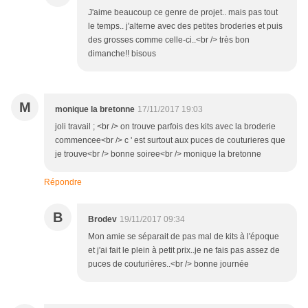
J'aime beaucoup ce genre de projet.. mais pas tout
le temps.. j'alterne avec des petites broderies et puis
des grosses comme celle-ci..<br /> très bon
dimanche!! bisous
M
monique la bretonne
17/11/2017 19:03
joli travail ; <br /> on trouve parfois des kits avec la broderie
commencee<br /> c ' est surtout aux puces de couturieres que
je trouve<br /> bonne soiree<br /> monique la bretonne
Répondre
B
Brodev
19/11/2017 09:34
Mon amie se séparait de pas mal de kits à l'époque
et j'ai fait le plein à petit prix..je ne fais pas assez de
puces de couturières..<br /> bonne journée