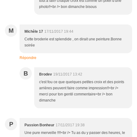
tout à fait!! chaque croix est comme un pixel d'une
photo!!<br /> bon dimanche bisous
M
Michèle 17
17/11/2017 19:44
Cette broderie est splendide , on dirait une peinture.Bonne
soirée
Répondre
B
Brodev
19/11/2017 13:42
c'est fou ce que quelques petites croix et des points
arrières peuvent faire comme impression!!<br />
merci pour ton gentil commentaire<br /> bon
dimanche
P
Passion Bonheur
17/11/2017 19:38
Une pure merveille !!!!<br /> Tu as du y passer des heures, le