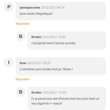
P
patoupassions
20/11/2017 06:24
Quel rendu! Magnifique!!
Répondre
B
Brodev
21/11/2017 14:05
c'est gentil meric!! bonne journée
I
Ilona
18/11/2017 20:25
3 semaines pour broder tout ça ! Bravo !
Répondre
B
Brodev
19/11/2017 13:49
j'y ai passé pas mal d'heures tous les jours mais un
vrai régal!<br /> merci!!