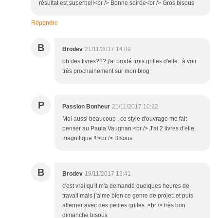
résultat est superbe!!<br /> Bonne soirée<br /> Gros bisous
Répondre
B
Brodev
21/11/2017 14:09
oh des livres??? j'ai brodé trois grilles d'elle.. à voir
très prochainement sur mon blog
P
Passion Bonheur
21/11/2017 10:22
Moi aussi beaucoup , ce style d'ouvrage me fait
penser au Paula Vaughan.<br /> J'ai 2 livres d'elle,
magnifique !!!<br /> BIsous
B
Brodev
19/11/2017 13:41
c'est vrai qu'il m'a demandé quelques heures de
travail mais j’aime bien ce genre de projet..et puis
alterner avec des petites grilles..<br /> très bon
dimanche bisous