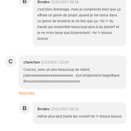
B
Brodev
22/11/2017 08:18
c'est bien dommage..mais je comprends bien que ça
effraie ce genre de projet..quand je me lance dans
ce genre de broderie je ne fais que ça..<br /> du
travail qui ressemble beaucoup plus à du plaisir!! et
je ne m'en lasse pas bizarrement..<br /> bisous
bisous
C
chanchan
21/11/2017 15:09
Coucou, avec un peu beaucoup de retard,
j'adoreeeeeeeeeeeeeeeeeeee , tout simplement magnifique.
Bisousssssssssssssssssssssssssss
Répondre
B
Brodev
22/11/2017 08:10
même plus tard j'aime tes coms!!!<br /> bisous bisous