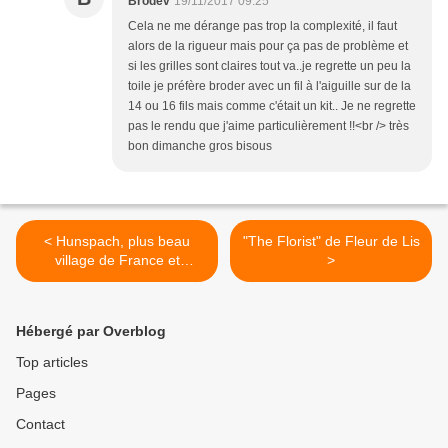
Brodev
19/11/2017 09:25
Cela ne me dérange pas trop la complexité, il faut
alors de la rigueur mais pour ça pas de problème et
si les grilles sont claires tout va..je regrette un peu la
toile je préfère broder avec un fil à l'aiguille sur de la
14 ou 16 fils mais comme c'était un kit.. Je ne regrette
pas le rendu que j'aime particulièrement !!<br /> très
bon dimanche gros bisous
< Hunspach, plus beau
"The Florist" de Fleur de Lis
village de France et
>
Seebach
Hébergé par Overblog
Top articles
Pages
Contact