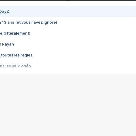
 DayZ
 a 13 ans (et vous l'avez ignoré)
e (littéralement)
im Rayan
 toutes les règles
s les jeux vidéo
us choquant de Rockstar ? - Le scandale BULLY
e plus moche de Steam
du RÊVE tourne au CAUCHEMAR
pendant 8 heures
it… à tort
umiliés par un jeu vidéo