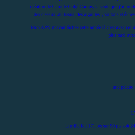
création de Camille Coljé Camps, la seule que j'ai brodé
des ciseaux ,du tissus ,des aiguilles ,boutons et échev
Mon APN m'avait lâchée cette année là c'est avec celui
plus tard av
une palette 
L'
la grille fait 171 pts sur 90 pts soit