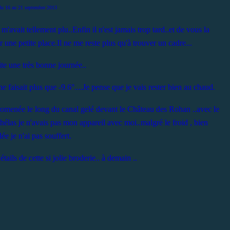
du 16 au 21 septembre 2013
 m'avait tellement plu..Enfin il n'est jamais trop tard..et de vous la
une petite place.Il ne me reste plus qu'à trouver un cadre...
te une très bonne journée..
 faisait plus que -9.6°....Je pense que je vais rester bien au chaud.
promenée le long du canal gelé devant le Château des Rohan ..avec le
.. hélas je n'avais pas mon appareil avec moi..malgré le froid , bien
e je n'ai pas souffert.
tails de cette si jolie broderie.. à demain ..