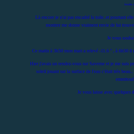
brodée 
Là encore je n'ai pas encadré la toile..et pourtant elle
montrer me donne vraiment envie de lui trouver 
Je vous souhai
Ce matin à 3h50 mon mari a relevé -11.6 ° , à 6h50 il ne
Hier j'avais un rendez-vous sur Saverne et je me suis 
soleil jouant sur la surface de l'eau c'était très beau
emmitouflé
Je vous laisse avec quelques dé