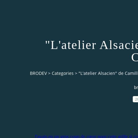
"L'atelier Alsac
BRODEV
>
Categories
>
"L'atelier Alsacien" de Cami
br
2
J'avais eu un gros coup de cœur pour cette grille si col