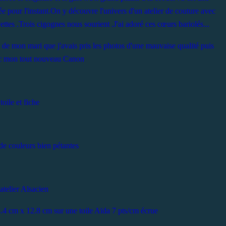
e pour l'instant.On y découvre l'univers d'un atelier de couture avec
ettes .Trois cigognes nous sourient .J'ai adoré ces cœurs bariolés...
 de mon mari que j'avais pris les photos d'une mauvaise qualité puis
ec mon tout nouveau Canon
toile et fiche
de couleurs bien pétantes
atelier Alsacien
 24.4 cm x 12.8 cm sur une toile Aïda 7 pts/cm écrue