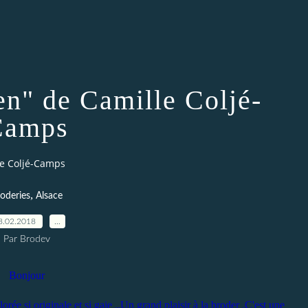
ien" de Camille Coljé-
Camps
lle Coljé-Camps
,
oderies
Alsace
8.02.2018
…
Par Brodev
Bonjour
orée si originale et si gaie ..Un grand plaisir à la broder .C'est une