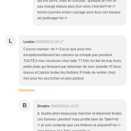
qui est sucré..mais le chocolat.. quoique je n'en ai
pas mangé depuis plus d'un mois c'est dur!!<br />
bonne journée et bon courage pour tous ces travaux
de jardinage!<br />
L
Loulou
09/08/2018 08:17
Coucou maman <br /> Est ce que pour moi
exceptionnellement les calories ne compte pas pendant
TOUTES mes vacances chez tatie ?? Elle mz fait de trop bons
petits plats qui finissent par deborder de mon assiette !!!! Gros
bisous et j'adore toutes tes finitions !!! Hate de rentrer chez
moi pour les accrocher un peu partout
Répondre
B
Brodev
09/08/2018 15:07
IL faudra alors beaucoup marcher et dépenser toutes
ces bonnes calories!! mais profite bien de Tatie!!<br
/> je suis contente que ces finitions te plaisent!!<br />