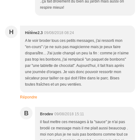
..ça fait drôlement du bien au jardin mais aussi on
respire mieux!
H
Hélène2.3
09/08/2018 08:24
A te voir broder tous ces petits messages, j'ai ressorti mon
"en-cours" / je ne suis pas magicienne mais je peux faire
disparaître... J'ai juste changé un peu la fin : comme je n'aime
pas trop les bonbons, j'ai remplacé "un paquet de bonbons"
par "une tablette de chocolat". Aujourd'hui, il fait frais après
une journée d'orages. Je vais donc pouvoir ressortir mon
sécateur pour tailler ce qui doit l'être dans le parc. Bises
toutes fraîches et un peu ventées.
Répondre
B
Brodev
09/08/2018 15:11
il faut mettre ces messages à ta "sauce" je n'ai pas
brodé ce message mais il me plait aussi beaucoup .
moi non plus je ne suis pas bonbons comme tout ce