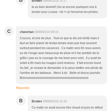
B
Brodev
09/08/2018 15:17
tu as bien deviné!! j'en ai encore quelques uns à
broder pour Louise..<br /> je t'enverrai les photos..
C
chanchan
09/08/2018 09:16
Coucou, et une de plus . Tout ce que tu dis est vérité mais il
faut se faire plaisir de temps temps mais pas trop souvent
surtout pendant les vacances . Ce matin vers 6h nous avons
eu de l'orage avec beaucoup de pluie et il me semble de la
grêle ( pas eu le courage de me lever pour voir) . Il y avait du
soleil à 8h mais les nuages sont revenus . Il fait encore lourd .
Au fait , je voulais te demander si tu peux mettre une photo de
l'arrière de tes tableaux . Merci à toi . Belle et douce journée .
Bisousssssssssssssssssssssssssssssssssssssssss
Répondre
B
Brodev
09/08/2018 15:16
Ce matin on avait encore très chaud et puis en début