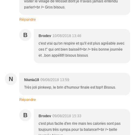
visiter le village de Mosset dont je n'avais jamais entendu
parler!<br /> Gros bisous.
Répondre
B
Brodev
10/08/2018 13:46
c'est vrai qu'on respire et qu'il est plus agréable avec
ces t° qui ont bien baissé!!<br /> très bonne journée
et ..bon appétit!! bisous bisous
N
Niunia18
09/08/2018 13:59
Très joli pinkeep, le brin d'humour finale est top!! Bisous.
Répondre
B
Brodev
09/08/2018 15:33
c'est plus facile d'en rire mais les calories sont pas
toujours très sympa pour la balance!!<br /> belle