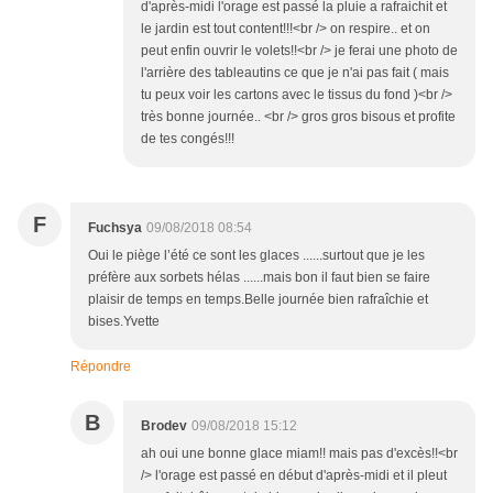
d'après-midi l'orage est passé la pluie a rafraichit et
le jardin est tout content!!!<br /> on respire.. et on
peut enfin ouvrir le volets!!<br /> je ferai une photo de
l'arrière des tableautins ce que je n'ai pas fait ( mais
tu peux voir les cartons avec le tissus du fond )<br />
très bonne journée.. <br /> gros gros bisous et profite
de tes congés!!!
F
Fuchsya
09/08/2018 08:54
Oui le piège l’été ce sont les glaces ......surtout que je les
préfère aux sorbets hélas ......mais bon il faut bien se faire
plaisir de temps en temps.Belle journée bien rafraîchie et
bises.Yvette
Répondre
B
Brodev
09/08/2018 15:12
ah oui une bonne glace miam!! mais pas d'excès!!<br
/> l'orage est passé en début d'après-midi et il pleut