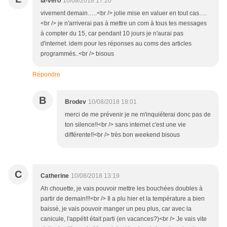
la-vero
10/08/2018 17:20
vivement demain…..<br /> jolie mise en valuer en tout cas….
<br /> je n'arriverai pas à mettre un com à tous tes messages
à compter du 15, car pendant 10 jours je n'aurai pas
d'internet. idem pour les réponses au coms des articles
programmés..<br /> bisous
Répondre
B
Brodev
10/08/2018 18:01
merci de me prévenir je ne m'inquiéterai donc pas de
ton silence!!<br /> sans internet c'est une vie
différente!!<br /> très bon weekend bisous
C
Catherine
10/08/2018 13:19
Ah chouette, je vais pouvoir mettre les bouchées doubles à
partir de demain!!!<br /> Il a plu hier et la température a bien
baissé, je vais pouvoir manger un peu plus, car avec la
canicule, l'appétit était parti (en vacances?)<br /> Je vais vite