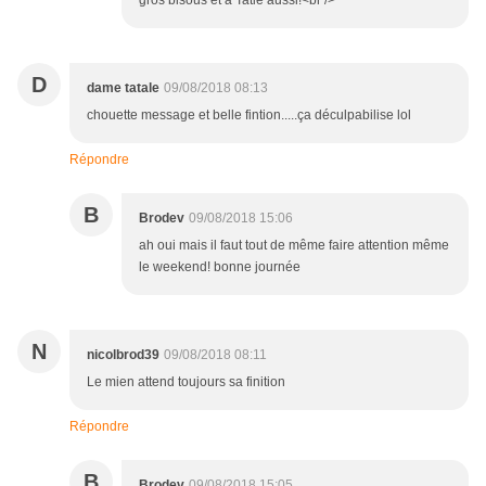
gros bisous et à Tatie aussi!<br />
D
dame tatale
09/08/2018 08:13
chouette message et belle fintion.....ça déculpabilise lol
Répondre
B
Brodev
09/08/2018 15:06
ah oui mais il faut tout de même faire attention même
le weekend! bonne journée
N
nicolbrod39
09/08/2018 08:11
Le mien attend toujours sa finition
Répondre
B
Brodev
09/08/2018 15:05