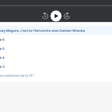
bey Maguire, c'est lui ! Rencontre avec Damien Witecka
e 6
e 5
e 4
e 3
s créatrices de la VF !
e 2
e 1
e Mektoub My Love arrive enfin ! Rencontre avec Shaïn Boumedine et Sal
i : après Toni en famille