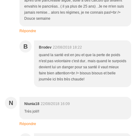
après une pancréatite aiguë, suite à des calculs qui avaient
envahis le pancréas.. ( il ya plus de 25 ans) . Je ne m'en suis
jamais remise... alors les régimes, je ne connais pas!<br />
Douce semaine
Répondre
B
Brodev
22/08/2018 18:22
quand la santé est en jeu et que la perte de poids
n'est pas volontaire c'est dur.. mais quand le surpoids
devient lui un danger pour sa santé il vaut mieux
faire bien attention<br /> bisous bisous et belle
journée ici très très chaude!
N
Niunia18
22/08/2018 16:09
Très joli!!
Répondre