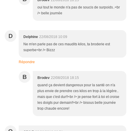
Brodev
22/08/2018 18:15
oui tout le monde n'a pas de soucis de surpoids..<br
/> belle journée
D
Delphine
22/08/2018 10:09
Ne m'en parle pas de ces maudits kilos, ta broderie est
superbe<br /> Bizzz
Répondre
B
Brodev
22/08/2018 18:15
quand ça devient dangereux pour la santé on n'a
plus envie de prendre ces kilos en trop à la légère..
mais que c'est dur!!<br /> je pense fort à toi et croise
les doigts pur demain!!<br /> bisous belle journée
trop chaude encore!