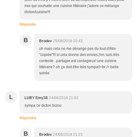
moi qui souhaite une cuisine littéraire j'adore ce mélange
dicton/cuisine!!!
Répondre
B
Brodev
25/08/2018 20:43
oh mais cela ne me dérange pas du tout d'être
"copiée"!!! si cela donne des envies j'en suis très
contente ..partager est contagieux! une cuisine
littéraire? oh ça doit être très sympa!!<br /> belle
soirée
L
LUBY Emy38
24/08/2018 21:03
sympa ce dicton bizou
Répondre
B
Brodev
24/08/2018 21:23