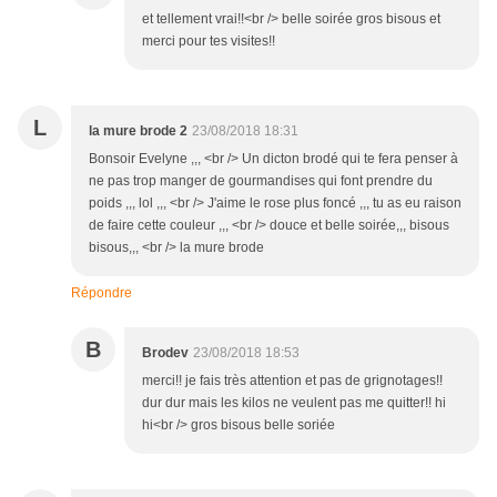
et tellement vrai!!<br /> belle soirée gros bisous et
merci pour tes visites!!
L
la mure brode 2
23/08/2018 18:31
Bonsoir Evelyne ,,, <br /> Un dicton brodé qui te fera penser à
ne pas trop manger de gourmandises qui font prendre du
poids ,,, lol ,,, <br /> J'aime le rose plus foncé ,,, tu as eu raison
de faire cette couleur ,,, <br /> douce et belle soirée,,, bisous
bisous,,, <br /> la mure brode
Répondre
B
Brodev
23/08/2018 18:53
merci!! je fais très attention et pas de grignotages!!
dur dur mais les kilos ne veulent pas me quitter!! hi
hi<br /> gros bisous belle soriée