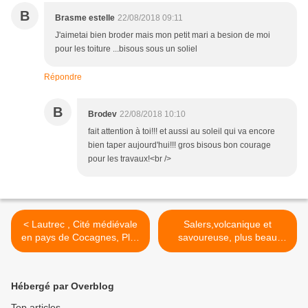
B
Brasme estelle
22/08/2018 09:11
J'aimetai bien broder mais mon petit mari a besion de moi
pour les toiture ...bisous sous un soliel
Répondre
B
Brodev
22/08/2018 10:10
fait attention à toi!!! et aussi au soleil qui va encore
bien taper aujourd'hui!!! gros bisous bon courage
pour les travaux!<br />
< Lautrec , Cité médiévale
Salers,volcanique et
en pays de Cocagnes, Plus
savoureuse, plus beau
beau village de France
village de France >
Hébergé par Overblog
Top articles