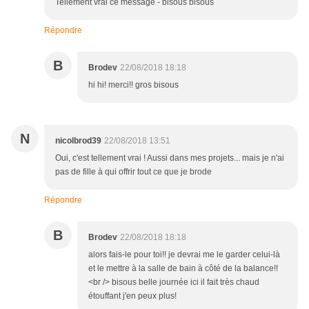
Tellement vrai ce message - bisous bisous
Répondre
B
Brodev
22/08/2018 18:18
hi hi! merci!! gros bisous
N
nicolbrod39
22/08/2018 13:51
Oui, c'est tellement vrai ! Aussi dans mes projets... mais je n'ai
pas de fille à qui offrir tout ce que je brode
Répondre
B
Brodev
22/08/2018 18:18
alors fais-le pour toi!! je devrai me le garder celui-là
et le mettre à la salle de bain à côté de la balance!!
<br /> bisous belle journée ici il fait très chaud
étouffant j'en peux plus!