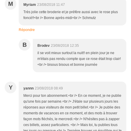
M
Myriam
23/08/2018 11:47
Très jolie cette broderie et je préfère aussi avec le rose plus
foncé!!<br /> Bonne après-midi<br /> Schmutz
Répondre
B
Brodev
23/08/2018 12:35
il se voit mieux surtout la nuit!! en plein jour je ne
m'étais pas rendu compte que ce rose était trop clair!
<br /> bisous bisous et bonne journée
Y
yannn
23/08/2018 08:49
Merci pour ton abonnement.<br /> En ce moment, je ne publie
qu'une fois par semaine.<br /> J'étale sur plusieurs jours les
réponses aux visiteurs de mon petit billet.<br /> Je publie des
moments de vacances en ce moment, et des mots à trouver
façon mots fléchés, le mercredi.<br /> N'hésites pas à zapper
ces billets, assez particuliers. <br /> Mais toi, tu publies tous
les jours ou presque.<br /> J'espère trouver un équilibre qui te