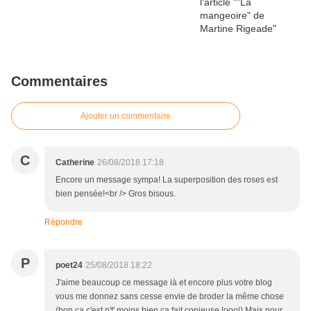
Commentaires
Ajouter un commentaire
C
Catherine
26/08/2018 17:18
Encore un message sympa! La superposition des roses est
bien pensée!<br /> Gros bisous.
Répondre
P
poet24
25/08/2018 18:22
J'aime beaucoup ce message là et encore plus votre blog
vous me donnez sans cesse envie de broder la même chose
(bon ca c'est p't' moins bien ca fait copieuse loool) Mais pour