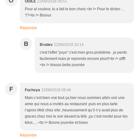
O
ODILE
22/08/2018 09:51
Pour al couleur, tu a fait le bon choix.<br /> Pour le dicton ...
??<br /> Bisous
Répondre
B
Brodev
22/08/2018 10:14
c'est l'effet "yoyo" c'est mon gros problème ..je perds
facilement mais je reprends encore plus!!<br /> pfff!
<br /> bisous belle journée
F
Fuchsya
22/08/2018 09:46
Mais c’est bien vrai tout ça,hier nous sommes allés voir une
amie qui nous a invités au restaurant ,puis en plus tarte
l’apres Midi chez elle ,heureusement qu’il n’y avait plus de
glaces chez moi le soir devant la télé ,ça c’est mortel pour les
kilos......<br /> Bonne journée et bises
Répondre