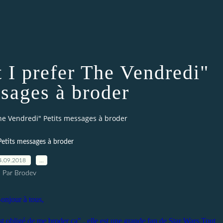
t I prefer The Vendredi"
ssages à broder
 The Vendredi" Petits messages à broder
Petits messages à broder
4.09.2018
…
Par Brodev
onjour à tous,
t obligé de me broder ça" , elle est une grande fan de Star Wars.Tout