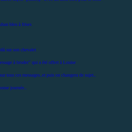
uban bleu à frises
oilà sur son chevalet
essage à broder" qui a été offert à Louise
sur tous ces messages..et puis on changera de sujet..
onne journée..