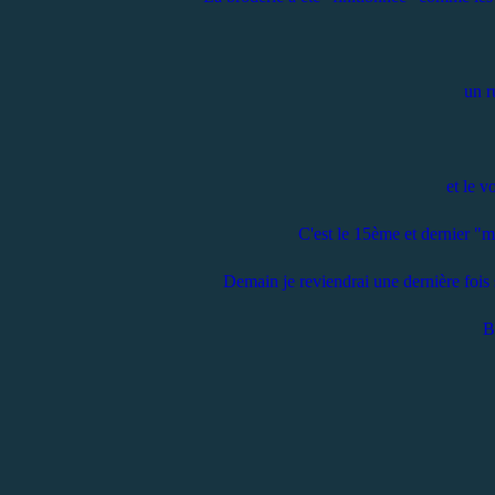
un r
et le v
C'est le 15ème et dernier "m
Demain je reviendrai une dernière fois 
B