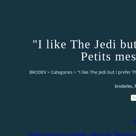
"I like The Jedi bu
Petits me
BRODEV
>
Categories
>
"I like The Jedi but I prefer
,
broderies
0
B
Quand Louise a lu ce message , elle m'a dit "Maman c'es