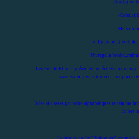
Fjords ( vert)
-Cobalt (
-Mers du S
et Emeraude ( vert p
Un régal à broder..même 
Les Fils du Rhin se présentent en écheveaux mais je l
casiers que j'avais trouvées aux puces 
Je les ai classés par ordre alphabétiques et cela me fait
collectio
La broderie a été "finitionnée" comme les