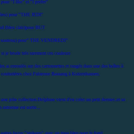
 pour "I like" et "I prefer"
 bleu) pour "THE JEDI"
ud (bleu clair)pour BUT
lus soutenu) pour" THE VENDREDI"
si je brode très rarement ces couleurs
es ai enroulés sur des cartonnettes et rangés dans une des boîtes à
de couturières chez Fabienne Bassang à Kutzenhausen.
 une jolie collection.Delphine vient d'en créer un petit dernier..et sa
n automne est sortie...
 autres façon "pinkeep" avec un tissu bleu pour le fond