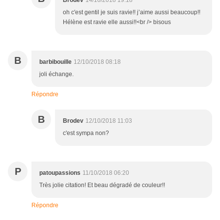
Brodev
14/10/2018 19:18
oh c'est gentil je suis ravie!! j’aime aussi beaucoup!!
Hélène est ravie elle aussi!!<br /> bisous
B
barbibouille
12/10/2018 08:18
joli échange.
Répondre
B
Brodev
12/10/2018 11:03
c'est sympa non?
P
patoupassions
11/10/2018 06:20
Très jolie citation! Et beau dégradé de couleur!!
Répondre