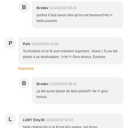
B
Brodev
11/10/2018 08:45
parfois il faut savoir dire qu'on est heureux!!<br />
belle journée
P
Pahi
10/10/2018 14:26
Ta broderie et ce fil sont vraiment superbes : bravo ! Tu as fait
plaisir à sa destinataire ;-)<br /> Gros bisous, Evelyne.
Répondre
B
Brodev
11/10/2018 08:45
ça fait aussi plaisir de faire plaisir!!! <br /> gros
bsious
L
LUBY Emy38
10/10/2018 10:43
belle citation<br /> le fil est très sympa, joli bizou