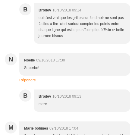
B
Brodev
10/10/2018 09:14
oui c'est vrai que les grilles sur fond noir ne sont pas
faciles à lire..c'est surtout compter les points entre
chaque ligne qui est le plus "compliqué"!!<br /> belle
journée bisous
N
Noëlle
09/10/2018 17:30
Superbe!
Répondre
B
Brodev
10/10/2018 09:13
merci
M
Marie bobines
09/10/2018 17:04