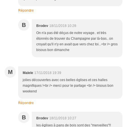
Répondre
B
Brodev
18/11/2018 10:28
On n'a pas été déçus de notre voyage.. et très
étonnés de trouver du Champagne par là-bas.. on
croyait qu'il n'y en avait que vers chez toi...<br /> gros
bisous bon dimanche
M
Malele
17/11/2018 19:39
jolies découvertes avec ces belles églises et ces halles
magnifiques !<br /> merci pour le partage <br /> bisous bon
weekend
Répondre
B
Brodev
18/11/2018 10:27
les églises à pans de bois sont des "merveilles"!!