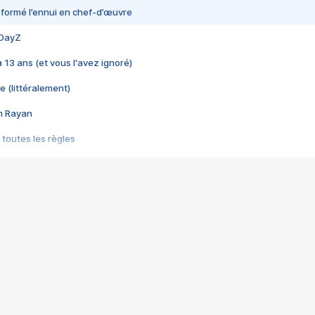
nsformé l’ennui en chef-d’œuvre
 DayZ
 a 13 ans (et vous l'avez ignoré)
e (littéralement)
im Rayan
 toutes les règles
s les jeux vidéo
us choquant de Rockstar ? - Le scandale BULLY
e plus moche de Steam
du RÊVE tourne au CAUCHEMAR
pendant 8 heures
it… à tort