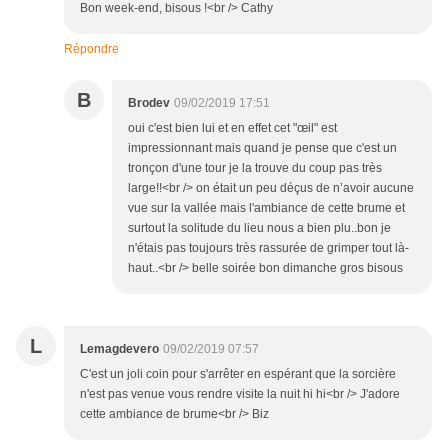
Bon week-end, bisous !<br /> Cathy
Répondre
B
Brodev
09/02/2019 17:51
oui c'est bien lui et en effet cet "œil" est
impressionnant mais quand je pense que c'est un
tronçon d'une tour je la trouve du coup pas très
large!!<br /> on était un peu déçus de n’avoir aucune
vue sur la vallée mais l'ambiance de cette brume et
surtout la solitude du lieu nous a bien plu..bon je
n'étais pas toujours très rassurée de grimper tout là-
haut..<br /> belle soirée bon dimanche gros bisous
L
Lemagdevero
09/02/2019 07:57
C'est un joli coin pour s'arrêter en espérant que la sorcière
n'est pas venue vous rendre visite la nuit hi hi<br /> J'adore
cette ambiance de brume<br /> Biz