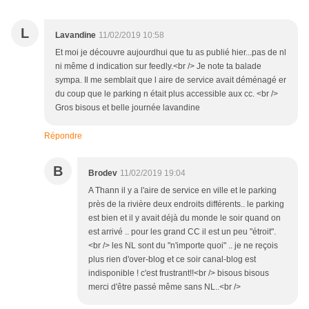
L
Lavandine
11/02/2019 10:58
Et moi je découvre aujourdhui que tu as publié hier...pas de nl
ni même d indication sur feedly.<br /> Je note ta balade
sympa. Il me semblait que l aire de service avait déménagé er
du coup que le parking n était plus accessible aux cc. <br />
Gros bisous et belle journée lavandine
Répondre
B
Brodev
11/02/2019 19:04
A Thann il y a l'aire de service en ville et le parking
près de la rivière deux endroits différents.. le parking
est bien et il y avait déjà du monde le soir quand on
est arrivé .. pour les grand CC il est un peu "étroit".
<br /> les NL sont du "n'importe quoi" .. je ne reçois
plus rien d'over-blog et ce soir canal-blog est
indisponible ! c'est frustrant!!<br /> bisous bisous
merci d'être passé même sans NL..<br />