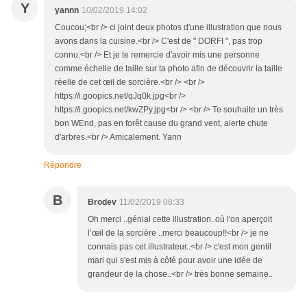
Y
yannn
10/02/2019 14:02
Coucou;<br /> ci joint deux photos d'une illustration que nous
avons dans la cuisine.<br /> C'est de " DORFI ", pas trop
connu.<br /> Et je te remercie d'avoir mis une personne
comme échelle de taille sur ta photo afin de découvrir la taille
réelle de cet œil de sorcière.<br /> <br />
https://i.goopics.net/qJq0k.jpg<br />
https://i.goopics.net/kwZPy.jpg<br /> <br /> Te souhaite un très
bon WEnd, pas en forêt cause du grand vent, alerte chute
d'arbres.<br /> Amicalement. Yann
Répondre
B
Brodev
11/02/2019 08:33
Oh merci ..génial cette illustration..où l'on aperçoit
l’œil de la sorcière ..merci beaucoup!!<br /> je ne
connais pas cet illustrateur..<br /> c'est mon gentil
mari qui s'est mis à côté pour avoir une idée de
grandeur de la chose..<br /> très bonne semaine..