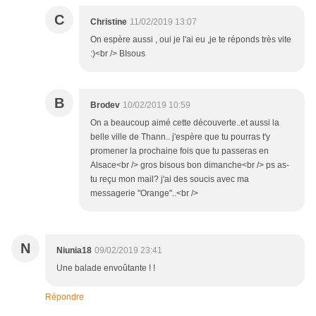
C
Christine
11/02/2019 13:07
On espère aussi , oui je l'ai eu ,je te réponds très vite
:)<br /> BIsous
B
Brodev
10/02/2019 10:59
On a beaucoup aimé cette découverte..et aussi la
belle ville de Thann.. j'espère que tu pourras t'y
promener la prochaine fois que tu passeras en
Alsace<br /> gros bisous bon dimanche<br /> ps as-
tu reçu mon mail? j'ai des soucis avec ma
messagerie "Orange"..<br />
N
Niunia18
09/02/2019 23:41
Une balade envoûtante ! !
Répondre