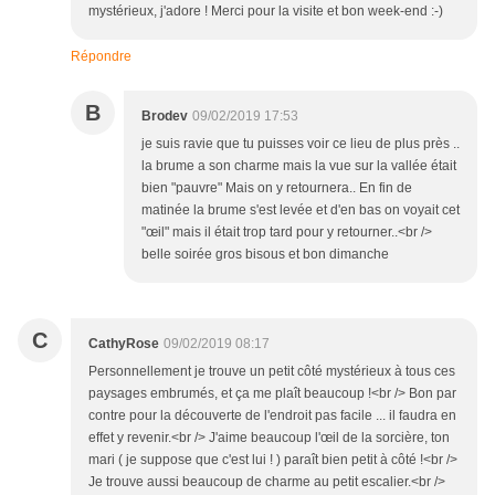
mystérieux, j'adore ! Merci pour la visite et bon week-end :-)
Répondre
B
Brodev
09/02/2019 17:53
je suis ravie que tu puisses voir ce lieu de plus près ..
la brume a son charme mais la vue sur la vallée était
bien "pauvre" Mais on y retournera.. En fin de
matinée la brume s'est levée et d'en bas on voyait cet
"œil" mais il était trop tard pour y retourner..<br />
belle soirée gros bisous et bon dimanche
C
CathyRose
09/02/2019 08:17
Personnellement je trouve un petit côté mystérieux à tous ces
paysages embrumés, et ça me plaît beaucoup !<br /> Bon par
contre pour la découverte de l'endroit pas facile ... il faudra en
effet y revenir.<br /> J'aime beaucoup l'œil de la sorcière, ton
mari ( je suppose que c'est lui ! ) paraît bien petit à côté !<br />
Je trouve aussi beaucoup de charme au petit escalier.<br />