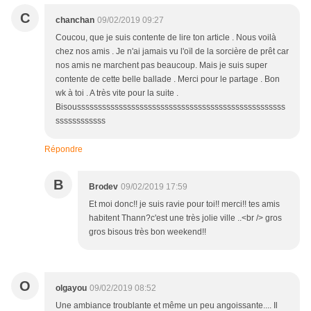
C
chanchan
09/02/2019 09:27
Coucou, que je suis contente de lire ton article . Nous voilà
chez nos amis . Je n'ai jamais vu l'oïl de la sorcière de prêt car
nos amis ne marchent pas beaucoup. Mais je suis super
contente de cette belle ballade . Merci pour le partage . Bon
wk à toi . A très vite pour la suite .
Bisoussssssssssssssssssssssssssssssssssssssssssssssssss
ssssssssssss
Répondre
B
Brodev
09/02/2019 17:59
Et moi donc!! je suis ravie pour toi!! merci!! tes amis
habitent Thann?c'est une très jolie ville ..<br /> gros
gros bisous très bon weekend!!
O
olgayou
09/02/2019 08:52
Une ambiance troublante et même un peu angoissante.... Il