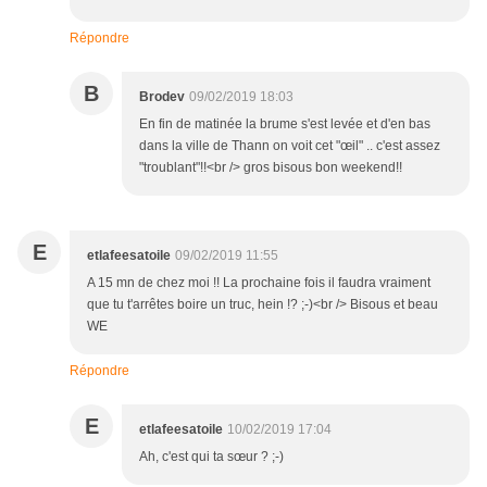
Répondre
B
Brodev
09/02/2019 18:03
En fin de matinée la brume s'est levée et d'en bas
dans la ville de Thann on voit cet "œil" .. c'est assez
"troublant"!!<br /> gros bisous bon weekend!!
E
etlafeesatoile
09/02/2019 11:55
A 15 mn de chez moi !! La prochaine fois il faudra vraiment
que tu t'arrêtes boire un truc, hein !? ;-)<br /> Bisous et beau
WE
Répondre
E
etlafeesatoile
10/02/2019 17:04
Ah, c'est qui ta sœur ? ;-)