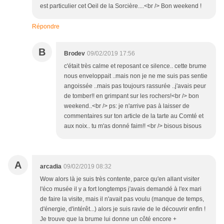
est particulier cet Oeil de la Sorcière....<br /> Bon weekend !
Répondre
B
Brodev
09/02/2019 17:56
c'était très calme et reposant ce silence.. cette brume
nous enveloppait ..mais non je ne me suis pas sentie
angoissée ..mais pas toujours rassurée ..j'avais peur
de tomber!! en grimpant sur les rochers!<br /> bon
weekend..<br /> ps: je n'arrive pas à laisser de
commentaires sur ton article de la tarte au Comté et
aux noix.. tu m'as donné faim!! <br /> bisous bisous
A
arcadia
09/02/2019 08:32
Wow alors là je suis très contente, parce qu'en allant visiter
l'éco musée il y a fort longtemps j'avais demandé à l'ex mari
de faire la visite, mais il n'avait pas voulu (manque de temps,
d'énergie, d'intérêt...) alors je suis ravie de le découvrir enfin !
Je trouve que la brume lui donne un côté encore +