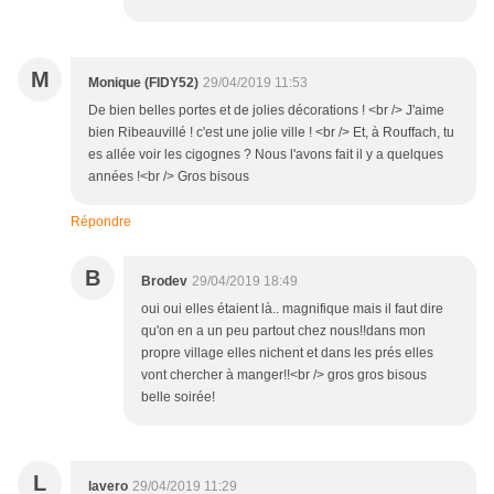
M
Monique (FIDY52)
29/04/2019 11:53
De bien belles portes et de jolies décorations ! <br /> J'aime
bien Ribeauvillé ! c'est une jolie ville ! <br /> Et, à Rouffach, tu
es allée voir les cigognes ? Nous l'avons fait il y a quelques
années !<br /> Gros bisous
Répondre
B
Brodev
29/04/2019 18:49
oui oui elles étaient là.. magnifique mais il faut dire
qu'on en a un peu partout chez nous!!dans mon
propre village elles nichent et dans les prés elles
vont chercher à manger!!<br /> gros gros bisous
belle soirée!
L
lavero
29/04/2019 11:29