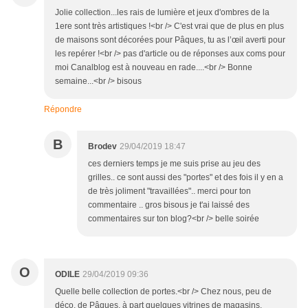
Jolie collection...les rais de lumière et jeux d'ombres de la
1ere sont très artistiques !<br /> C'est vrai que de plus en plus
de maisons sont décorées pour Pâques, tu as l’œil averti pour
les repérer !<br /> pas d'article ou de réponses aux coms pour
moi Canalblog est à nouveau en rade....<br /> Bonne
semaine...<br /> bisous
Répondre
B
Brodev
29/04/2019 18:47
ces derniers temps je me suis prise au jeu des
grilles.. ce sont aussi des "portes" et des fois il y en a
de très joliment "travaillées".. merci pour ton
commentaire .. gros bisous je t'ai laissé des
commentaires sur ton blog?<br /> belle soirée
O
ODILE
29/04/2019 09:36
Quelle belle collection de portes.<br /> Chez nous, peu de
déco. de Pâques, à part quelques vitrines de magasins.