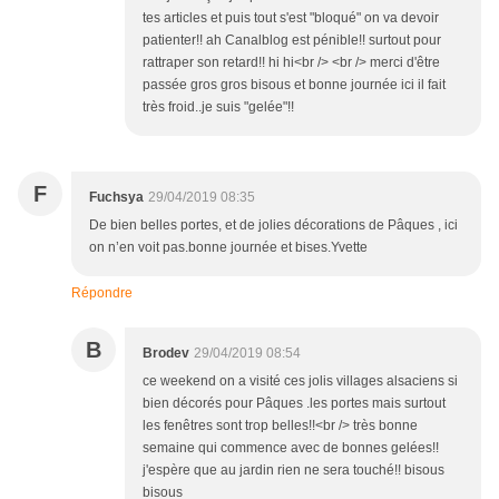
tes articles et puis tout s'est "bloqué" on va devoir
patienter!! ah Canalblog est pénible!! surtout pour
rattraper son retard!! hi hi<br /> <br /> merci d'être
passée gros gros bisous et bonne journée ici il fait
très froid..je suis "gelée"!!
F
Fuchsya
29/04/2019 08:35
De bien belles portes, et de jolies décorations de Pâques , ici
on n’en voit pas.bonne journée et bises.Yvette
Répondre
B
Brodev
29/04/2019 08:54
ce weekend on a visité ces jolis villages alsaciens si
bien décorés pour Pâques .les portes mais surtout
les fenêtres sont trop belles!!<br /> très bonne
semaine qui commence avec de bonnes gelées!!
j'espère que au jardin rien ne sera touché!! bisous
bisous