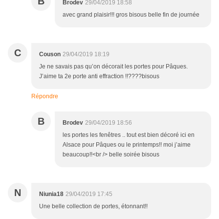
B
Brodev
29/04/2019 18:58
avec grand plaisir!!! gros bisous belle fin de journée
C
Couson
29/04/2019 18:19
Je ne savais pas qu’on décorait les portes pour Pâques.
J’aime ta 2e porte anti effraction !!????bisous
Répondre
B
Brodev
29/04/2019 18:56
les portes les fenêtres .. tout est bien décoré ici en
Alsace pour Pâques ou le printemps!! moi j’aime
beaucoup!!<br /> belle soirée bisous
N
Niunia18
29/04/2019 17:45
Une belle collection de portes, étonnant!!