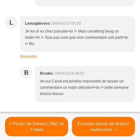
L
Lemagdevero
29/04/2019 08:20
Je les ai vu chez pascale<br /> Mais canalblog beug ce
matin<br /> Suis pas sure que mon commentaire soit parti<br
/> Biz
Répondre
B
Brodev
29/04/2019 08:52
oh oui Canal est pénible impossible de laisser un
commentaire ce matin désolée!!<br /> belle semaine
bisous bisous
< Panier de fraises ( fille) de
Echarpe queue de dragon
Tralala
multicolore. >