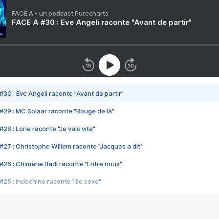
FACE A - un podcast Purecharts
FACE A #30 : Eve Angeli raconte "Avant de partir"
#30 : Eve Angeli raconte "Avant de partir"
#29 : MC Solaar raconte "Bouge de là"
28 : Lorie raconte "Je vais vite"
#27 : Christophe Willem raconte "Jacques a dit"
#26 : Chimène Badi raconte "Entre nous"
#25 : Indochine raconte "3e sexe"
#24 : Zaho raconte "C'est chelou"
#23 : Patrick Bruel raconte "Au café des délices"