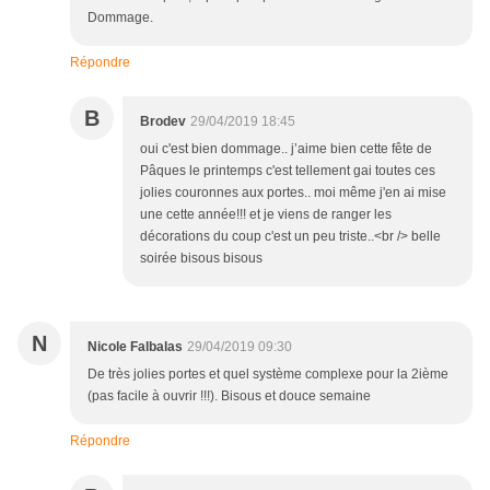
Dommage.
Répondre
B
Brodev
29/04/2019 18:45
oui c'est bien dommage.. j’aime bien cette fête de
Pâques le printemps c'est tellement gai toutes ces
jolies couronnes aux portes.. moi même j'en ai mise
une cette année!!! et je viens de ranger les
décorations du coup c'est un peu triste..<br /> belle
soirée bisous bisous
N
Nicole Falbalas
29/04/2019 09:30
De très jolies portes et quel système complexe pour la 2ième
(pas facile à ouvrir !!!). Bisous et douce semaine
Répondre