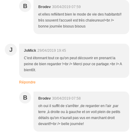
B
Brodev
30/04/2019 07:59
et elles reflètent bien le mode de vie des habitants!!
très souvent l'accueil est très chaleureux!<br />
bonne journée bisous bisous
J
JoMick
29/04/2019 19:45
C'est étonnant tout ce qu'on peut découvrir en prenant la
peine de bien regarder !<br /> Merci pour ce partage.<br /> A
bientôt.
Répondre
B
Brodev
30/04/2019 07:58
oh oui il suffit de s'arrêter ,de regarder en l'air ,par
terre ,à droite ou à gauche et on voit plein de petits
détails qu'on n'aurait pas vus en marchant droit
devant!!<br /> belle journée!