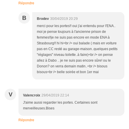
Répondre
B
Brodev
30/04/2019 20:29
merci pour les portes!! oui j'ai entendu pour l'ENA..
moi je pense toujours à l'ancienne prison de
femmes!!je ne suis pas encore en mode ENA à
Strasbourg!! hi hi<br /> oui balade ( mais en voiture
pas en CC resté au garage-maison..quelques petits
"réglages" niveau toilette..à faire)<br /> on pense
allez à Dabo .. je ne suis pas encore sûre! ou le
Donon? on verra demain matin..<br /> bisous
bisous<br /> belle soirée et bon 1er mai
V
Valencroix
29/04/2019 22:14
J'aime aussi regarder les portes. Certaines sont
merveilleuses.Bises
Répondre