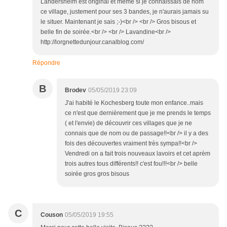
Landersheim est original et même si je connaissais de nom
ce village, justement pour ses 3 bandes, je n'aurais jamais su
le situer. Maintenant je sais ;-)<br /> <br /> Gros bisous et
belle fin de soirée.<br /> <br /> Lavandine<br />
http://lorgnettedunjour.canalblog.com/
Répondre
B
Brodev
05/05/2019 23:09
J'ai habité le Kochesberg toute mon enfance..mais
ce n'est que dernièrement que je me prends le temps
( et l'envie) de découvrir ces villages que je ne
connais que de nom ou de passage!!<br /> il y a des
fois des découvertes vraiment très sympa!!<br />
Vendredi on a fait trois nouveaux lavoirs et cet aprèm
trois autres tous différents!! c'est fou!!!<br /> belle
soirée gros gros bisous
C
Couson
05/05/2019 19:55