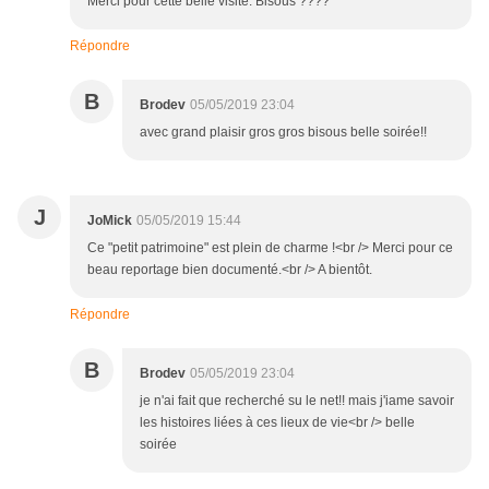
Merci pour cette belle visite. Bisous ????
Répondre
B
Brodev
05/05/2019 23:04
avec grand plaisir gros gros bisous belle soirée!!
J
JoMick
05/05/2019 15:44
Ce "petit patrimoine" est plein de charme !<br /> Merci pour ce
beau reportage bien documenté.<br /> A bientôt.
Répondre
B
Brodev
05/05/2019 23:04
je n'ai fait que recherché su le net!! mais j'iame savoir
les histoires liées à ces lieux de vie<br /> belle
soirée