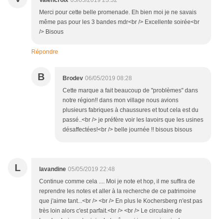
Valencroix
05/05/2019 23:32
Merci pour cette belle promenade. Eh bien moi je ne savais
même pas pour les 3 bandes mdr<br /> Excellente soirée<br
/> Bisous
Répondre
B
Brodev
06/05/2019 08:28
Cette marque a fait beaucoup de "problèmes" dans
notre région!! dans mon village nous avions
plusieurs fabriques à chaussures et tout cela est du
passé..<br /> je préfère voir les lavoirs que les usines
désaffectées!<br /> belle journée !! bisous bisous
L
lavandine
05/05/2019 22:48
Continue comme cela .... Moi je note et hop, il me suffira de
reprendre les notes et aller à la recherche de ce patrimoine
que j'aime tant...<br /> <br /> En plus le Kochersberg n'est pas
très loin alors c'est parfait.<br /> <br /> Le circulaire de