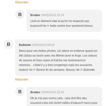
Répondre
B
Brodev
03/05/2019 18:19
c'est un élément vital et qu'on ne respecte pas
toujours!!<br /> belle soirée bon weekend bisous
B
Balinette
03/05/2019 09:24
Merci pour ces belles photos. Un retour en enfance quand en
été j'allais au lavoir avec ma Mémé laver le linge. Les odeurs
de savons et l'eau claire et fraîche me reviennent en
mémoire... c'était il y a bien longtemps mais les souvenirs
restent.<br /> Bonne fin de semaine. Bisous.<br /> Balinette
Répondre
B
Brodev
03/05/2019 18:18
Oh je n'ai pas connu cela.. cela doit être des
souvenirs très très forts!! mêlés d'odeurs!! merci pour