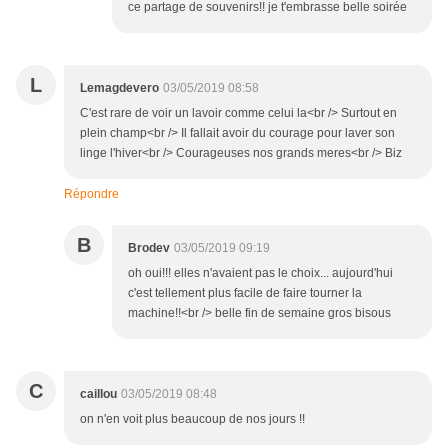
ce partage de souvenirs!! je t'embrasse belle soirée
L
Lemagdevero
03/05/2019 08:58
C'est rare de voir un lavoir comme celui la<br /> Surtout en
plein champ<br /> Il fallait avoir du courage pour laver son
linge l'hiver<br /> Courageuses nos grands meres<br /> Biz
Répondre
B
Brodev
03/05/2019 09:19
oh oui!!! elles n'avaient pas le choix... aujourd'hui
c'est tellement plus facile de faire tourner la
machine!!<br /> belle fin de semaine gros bisous
C
caillou
03/05/2019 08:48
on n'en voit plus beaucoup de nos jours !!