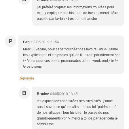
Brodev
05/05/2019 10:00
j'ai préféré "copier" les informations trouvées pour
mieux expliquer ces histoires de lavoirs! merci d'être
passée par là<br /> très bon dimanche
P
Pahi
03/05/2019 21:54
Merci, Evelyne, pour cette "tournée" des lavoirs !<br /> J'aime
tes explications et les photos qui les illustrent parfaitement.<br
/> Merci pour ces belles promenades et bon week-end,<br />
Gros bisous.
Répondre
B
Brodev
04/05/2019 13:45
les explications sont tirées des sites cités ..j’aime
aussi savoir ce qu'on sait sur tel ou tel "patrimoine"
de nos villages!! leur histoire.. le passé de nos
grands-parents!<br /> merci à toi de partager cela je
t'embrasse