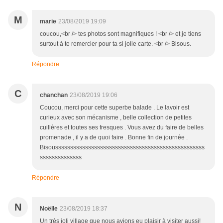
M
marie
23/08/2019 19:09
coucou,<br /> tes photos sont magnifiques ! <br /> et je tiens
surtout à te remercier pour ta si jolie carte. <br /> Bisous.
Répondre
C
chanchan
23/08/2019 19:06
Coucou, merci pour cette superbe balade . Le lavoir est
curieux avec son mécanisme , belle collection de petites
cuillères et toutes ses fresques . Vous avez du faire de belles
promenade , il y a de quoi faire . Bonne fin de journée .
Bisoussssssssssssssssssssssssssssssssssssssssssssssssss
ssssssssssssss
Répondre
N
Noëlle
23/08/2019 18:37
Un très joli village que nous avions eu plaisir à visiter aussi!