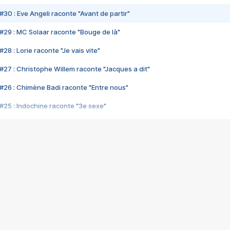
#30 : Eve Angeli raconte "Avant de partir"
#29 : MC Solaar raconte "Bouge de là"
28 : Lorie raconte "Je vais vite"
#27 : Christophe Willem raconte "Jacques a dit"
#26 : Chimène Badi raconte "Entre nous"
#25 : Indochine raconte "3e sexe"
#24 : Zaho raconte "C'est chelou"
#23 : Patrick Bruel raconte "Au café des délices"
#22 : Kyo raconte "Le chemin"
#21 : Nolwenn Leroy raconte "Cassé"
#20 : Patrick Hernandez raconte "Born to be alive"
#19 : Lorie raconte "Près de moi"