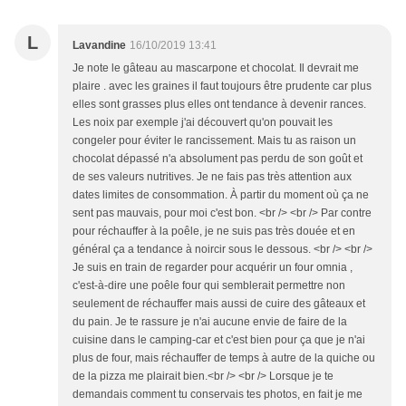
L
Lavandine
16/10/2019 13:41
Je note le gâteau au mascarpone et chocolat. Il devrait me
plaire . avec les graines il faut toujours être prudente car plus
elles sont grasses plus elles ont tendance à devenir rances.
Les noix par exemple j'ai découvert qu'on pouvait les
congeler pour éviter le rancissement. Mais tu as raison un
chocolat dépassé n'a absolument pas perdu de son goût et
de ses valeurs nutritives. Je ne fais pas très attention aux
dates limites de consommation. À partir du moment où ça ne
sent pas mauvais, pour moi c'est bon. <br /> <br /> Par contre
pour réchauffer à la poêle, je ne suis pas très douée et en
général ça a tendance à noircir sous le dessous. <br /> <br />
Je suis en train de regarder pour acquérir un four omnia ,
c'est-à-dire une poêle four qui semblerait permettre non
seulement de réchauffer mais aussi de cuire des gâteaux et
du pain. Je te rassure je n'ai aucune envie de faire de la
cuisine dans le camping-car et c'est bien pour ça que je n'ai
plus de four, mais réchauffer de temps à autre de la quiche ou
de la pizza me plairait bien.<br /> <br /> Lorsque je te
demandais comment tu conservais tes photos, en fait je me