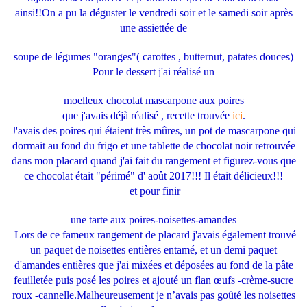
ainsi!!On a pu la déguster le vendredi soir et le samedi soir après
une assiettée de
soupe de légumes "oranges"( carottes , butternut, patates douces)
Pour le dessert j'ai réalisé un
moelleux chocolat mascarpone aux poires
que j'avais déjà réalisé , recette trouvée
ici
.
J'avais des poires qui étaient très mûres, un pot de mascarpone qui
dormait au fond du frigo et une tablette de chocolat noir retrouvée
dans mon placard quand j'ai fait du rangement et figurez-vous que
ce chocolat était "périmé" d' août 2017!!! Il était délicieux!!!
et pour finir
une tarte aux poires-noisettes-amandes
Lors de ce fameux rangement de placard j'avais également trouvé
un paquet de noisettes entières entamé, et un demi paquet
d'amandes entières que j'ai mixées et déposées au fond de la pâte
feuilletée puis posé les poires et ajouté un flan œufs -crème-sucre
roux -cannelle.Malheureusement je n’avais pas goûté les noisettes