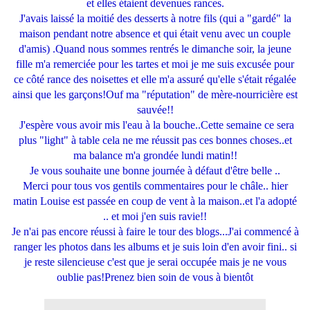
et elles étaient devenues rances.
J'avais laissé la moitié des desserts à notre fils (qui a "gardé" la
maison pendant notre absence et qui était venu avec un couple
d'amis) .Quand nous sommes rentrés le dimanche soir, la jeune
fille m'a remerciée pour les tartes et moi je me suis excusée pour
ce côté rance des noisettes et elle m'a assuré qu'elle s'était régalée
ainsi que les garçons!Ouf ma "réputation" de mère-nourricière est
sauvée!!
J'espère vous avoir mis l'eau à la bouche..Cette semaine ce sera
plus "light" à table cela ne me réussit pas ces bonnes choses..et
ma balance m'a grondée lundi matin!!
Je vous souhaite une bonne journée à défaut d'être belle ..
Merci pour tous vos gentils commentaires pour le châle.. hier
matin Louise est passée en coup de vent à la maison..et l'a adopté
.. et moi j'en suis ravie!!
Je n'ai pas encore réussi à faire le tour des blogs...J'ai commencé à
ranger les photos dans les albums et je suis loin d'en avoir fini.. si
je reste silencieuse c'est que je serai occupée mais je ne vous
oublie pas!Prenez bien soin de vous à bientôt