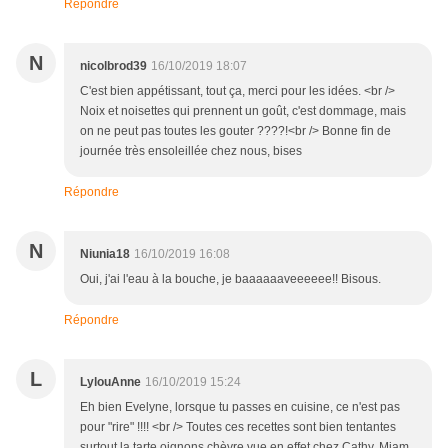
Répondre
N
nicolbrod39
16/10/2019 18:07
C'est bien appétissant, tout ça, merci pour les idées. <br />
Noix et noisettes qui prennent un goût, c'est dommage, mais
on ne peut pas toutes les gouter ????!<br /> Bonne fin de
journée très ensoleillée chez nous, bises
Répondre
N
Niunia18
16/10/2019 16:08
Oui, j'ai l'eau à la bouche, je baaaaaaveeeeee!! Bisous.
Répondre
L
LylouAnne
16/10/2019 15:24
Eh bien Evelyne, lorsque tu passes en cuisine, ce n'est pas
pour "rire" !!!! <br /> Toutes ces recettes sont bien tentantes
surtout la tarte oignons chèvre vue en effet chez Cathy. Miam