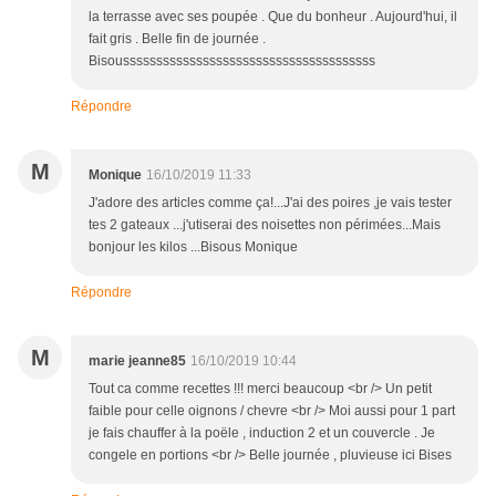
la terrasse avec ses poupée . Que du bonheur . Aujourd'hui, il
fait gris . Belle fin de journée .
Bisoussssssssssssssssssssssssssssssssssssss
Répondre
M
Monique
16/10/2019 11:33
J'adore des articles comme ça!...J'ai des poires ,je vais tester
tes 2 gateaux ...j'utiserai des noisettes non périmées...Mais
bonjour les kilos ...Bisous Monique
Répondre
M
marie jeanne85
16/10/2019 10:44
Tout ca comme recettes !!! merci beaucoup <br /> Un petit
faible pour celle oignons / chevre <br /> Moi aussi pour 1 part
je fais chauffer à la poële , induction 2 et un couvercle . Je
congele en portions <br /> Belle journée , pluvieuse ici Bises