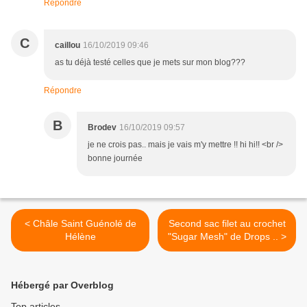
Répondre
C
caillou
16/10/2019 09:46
as tu déjà testé celles que je mets sur mon blog???
Répondre
B
Brodev
16/10/2019 09:57
je ne crois pas.. mais je vais m'y mettre !! hi hi!! <br />
bonne journée
< Châle Saint Guénolé de
Second sac filet au crochet
Hélène
"Sugar Mesh" de Drops .. >
Hébergé par Overblog
Top articles