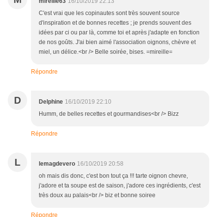
mireille63
16/10/2019 22:13
C'est vrai que les copinautes sont très souvent source
d'inspiration et de bonnes recettes ; je prends souvent des
idées par ci ou par là, comme toi et après j'adapte en fonction
de nos goûts. J'ai bien aimé l'association oignons, chèvre et
miel, un délice.<br /> Belle soirée, bises. =mireille=
Répondre
D
Delphine
16/10/2019 22:10
Humm, de belles recettes et gourmandises<br /> Bizz
Répondre
L
lemagdevero
16/10/2019 20:58
oh mais dis donc, c'est bon tout ça !!! tarte oignon chevre,
j'adore et ta soupe est de saison, j'adore ces ingrédients, c'est
très doux au palais<br /> biz et bonne soiree
Répondre