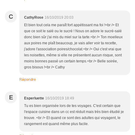
C
CathyRose
16/10/2019 20:03
Et bien tout cela me paraît fort appétissant ma foi !<br /> Et
que ce soit le salé ou le sucré ! Nous on adore le sucré-salé
donc bien sûr j'ai mis du miel sur la tarte.<br /> Ton moelleux
aux poires me plaît beaucoup, je vais aller voir ta recette,
j'adore l'association poires/chocolat.<br /> Oui c'est vrai que
les noisettes, même si elle ne présentent aucun risque, sont
moins bonnes passé un certain temps.<br /> Belle soirée,
gros bisous !<br /> Cathy
Répondre
E
Esperluette
16/10/2019 18:49
Tu es bien organisée lors de tes voyages. C'est certain que
l'espace cuisine dans un cc est réduit mais très bien étudié je
trouve. <br /> Et quand ce sont des adultes qui voyagent, le
rangement est quand même plus facile.