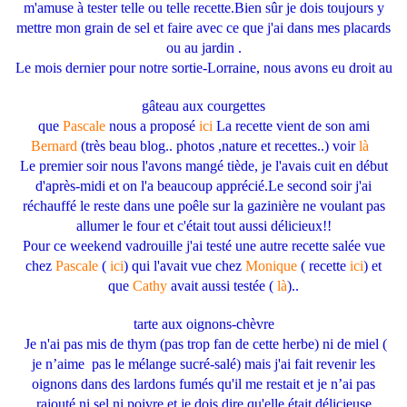
m'amuse à tester telle ou telle recette.Bien sûr je dois toujours y
mettre mon grain de sel et faire avec ce que j'ai dans mes placards
ou au jardin .
Le mois dernier pour notre sortie-Lorraine, nous avons eu droit au
gâteau aux courgettes
que
Pascale
nous a proposé
ici
La recette vient de son ami
Bernard
(très beau blog.. photos ,nature et recettes..) voir
là
Le premier soir nous l'avons mangé tiède, je l'avais cuit en début
d'après-midi et on l'a beaucoup apprécié.Le second soir j'ai
réchauffé le reste dans une poêle sur la gazinière ne voulant pas
allumer le four et c'était tout aussi délicieux!!
Pour ce weekend vadrouille j'ai testé une autre recette salée vue
chez
Pascale
(
ici
) qui l'avait vue chez
Monique
( recette
ici
) et
que
Cathy
avait aussi testée (
là
)..
tarte aux oignons-chèvre
Je n'ai pas mis de thym (pas trop fan de cette herbe) ni de miel (
je n’aime pas le mélange sucré-salé) mais j'ai fait revenir les
oignons dans des lardons fumés qu'il me restait et je n’ai pas
rajouté ni sel ni poivre et je dois dire qu'elle était délicieuse