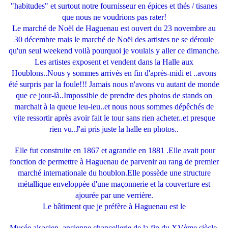
"habitudes" et surtout notre fournisseur en épices et thés / tisanes
que nous ne voudrions pas rater!
Le marché de Noël de Haguenau est ouvert du 23 novembre au
30 décembre mais le marché de Noël des artistes ne se déroule
qu'un seul weekend voilà pourquoi je voulais y aller ce dimanche.
Les artistes exposent et vendent dans la Halle aux
Houblons..Nous y sommes arrivés en fin d'après-midi et ..avons
été surpris par la foule!!! Jamais nous n'avons vu autant de monde
que ce jour-là..Impossible de prendre des photos de stands on
marchait à la queue leu-leu..et nous nous sommes dépêchés de
vite ressortir après avoir fait le tour sans rien acheter..et presque
rien vu..J'ai pris juste la halle en photos..
Elle fut construite en 1867 et agrandie en 1881 .Elle avait pour
fonction de permettre à Haguenau de parvenir au rang de premier
marché internationale du houblon.Elle possède une structure
métallique enveloppée
d'une maçonnerie et la couverture est
ajourée par une verrière.
Le bâtiment que je préfère à Haguenau est le
Musée alsacien ,ancienne chancellerie de la fin du XVème siècle,