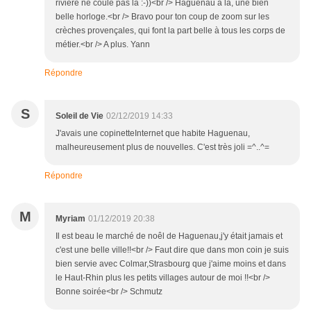
rivière ne coule pas là :-))<br /> Haguenau a là, une bien
belle horloge.<br /> Bravo pour ton coup de zoom sur les
crèches provençales, qui font la part belle à tous les corps de
métier.<br /> A plus. Yann
Répondre
S
Soleil de Vie
02/12/2019 14:33
J'avais une copinetteInternet que habite Haguenau,
malheureusement plus de nouvelles. C'est très joli =^..^=
Répondre
M
Myriam
01/12/2019 20:38
Il est beau le marché de noêl de Haguenau,j'y était jamais et
c'est une belle ville!!<br /> Faut dire que dans mon coin je suis
bien servie avec Colmar,Strasbourg que j'aime moins et dans
le Haut-Rhin plus les petits villages autour de moi !!<br />
Bonne soirée<br /> Schmutz