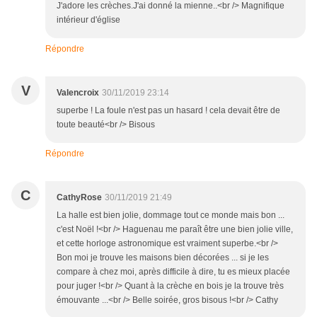
J'adore les crèches.J'ai donné la mienne..<br /> Magnifique
intérieur d'église
Répondre
V
Valencroix
30/11/2019 23:14
superbe ! La foule n'est pas un hasard ! cela devait être de
toute beauté<br /> Bisous
Répondre
C
CathyRose
30/11/2019 21:49
La halle est bien jolie, dommage tout ce monde mais bon ...
c'est Noël !<br /> Haguenau me paraît être une bien jolie ville,
et cette horloge astronomique est vraiment superbe.<br />
Bon moi je trouve les maisons bien décorées ... si je les
compare à chez moi, après difficile à dire, tu es mieux placée
pour juger !<br /> Quant à la crèche en bois je la trouve très
émouvante ...<br /> Belle soirée, gros bisous !<br /> Cathy