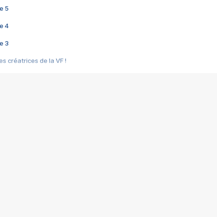
e 5
e 4
e 3
s créatrices de la VF !
e 2
e 1
e Mektoub My Love arrive enfin ! Rencontre avec Shaïn Boumedine et Sal
i : après Toni en famille
elle réalise le bouleversant Dites lui que je l'aime
ais ! Rencontre autour de Vie privée de Rebecca Zlotowski
 de Marguerite, Grave... Rencontre avec Ella Rumpf
 Les Rêveurs, un film intime sur la santé mentale