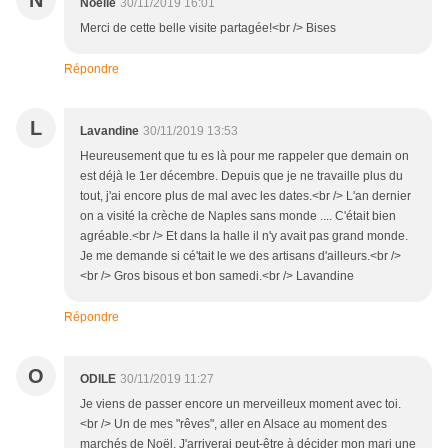
N
Noëlle
30/11/2019 16:01
Merci de cette belle visite partagée!<br /> Bises
Répondre
L
Lavandine
30/11/2019 13:53
Heureusement que tu es là pour me rappeler que demain on
est déjà le 1er décembre. Depuis que je ne travaille plus du
tout, j'ai encore plus de mal avec les dates.<br /> L'an dernier
on a visité la crèche de Naples sans monde .... C'était bien
agréable.<br /> Et dans la halle il n'y avait pas grand monde.
Je me demande si cé'tait le we des artisans d'ailleurs.<br />
<br /> Gros bisous et bon samedi.<br /> Lavandine
Répondre
O
ODILE
30/11/2019 11:27
Je viens de passer encore un merveilleux moment avec toi.
<br /> Un de mes "rêves", aller en Alsace au moment des
marchés de Noël. J'arriverai peut-être à décider mon mari une