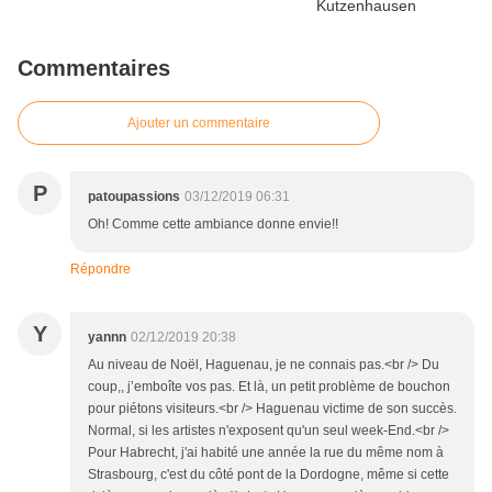
Commentaires
Ajouter un commentaire
P
patoupassions
03/12/2019 06:31
Oh! Comme cette ambiance donne envie!!
Répondre
Y
yannn
02/12/2019 20:38
Au niveau de Noël, Haguenau, je ne connais pas.<br /> Du
coup,, j’emboîte vos pas. Et là, un petit problème de bouchon
pour piétons visiteurs.<br /> Haguenau victime de son succès.
Normal, si les artistes n'exposent qu'un seul week-End.<br />
Pour Habrecht, j'ai habité une année la rue du même nom à
Strasbourg, c'est du côté pont de la Dordogne, même si cette