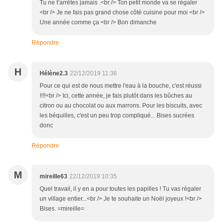
Tu ne t’arrêtes jamais .<br /> Ton petit monde va se régaler
<br /> Je ne fais pas grand chose côté cuisine pour moi <br />
Une année comme ça <br /> Bon dimanche
Répondre
H
Hélène2.3
22/12/2019 11:36
Pour ce qui est de nous mettre l'eau à la bouche, c'est réussi
!!!!<br /> Ici, cette année, je fais plutôt dans les bûches au
citron ou au chocolat ou aux marrons. Pour les biscuits, avec
les béquilles, c'est un peu trop compliqué... Bises sucrées
donc
Répondre
M
mireille63
22/12/2019 10:35
Quel travail, il y en a pour toutes les papilles ! Tu vas régaler
un village entier...<br /> Je te souhaite un Noël joyeux !<br />
Bises. =mireille=