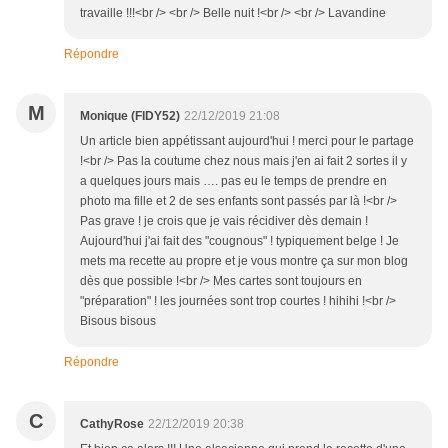
travaille !!!<br /> <br /> Belle nuit !<br /> <br /> Lavandine
Répondre
M
Monique (FIDY52)
22/12/2019 21:08
Un article bien appétissant aujourd'hui ! merci pour le partage
!<br /> Pas la coutume chez nous mais j'en ai fait 2 sortes il y
a quelques jours mais …. pas eu le temps de prendre en
photo ma fille et 2 de ses enfants sont passés par là !<br />
Pas grave ! je crois que je vais récidiver dès demain !
Aujourd'hui j'ai fait des "cougnous" ! typiquement belge ! Je
mets ma recette au propre et je vous montre ça sur mon blog
dès que possible !<br /> Mes cartes sont toujours en
"préparation" ! les journées sont trop courtes ! hihihi !<br />
Bisous bisous
Répondre
C
CathyRose
22/12/2019 20:38