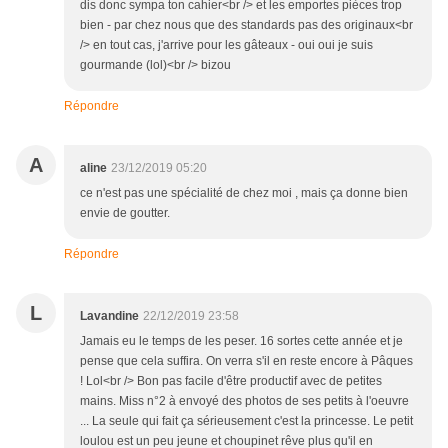
dis donc sympa ton cahier<br /> et les emportes pièces trop
bien - par chez nous que des standards pas des originaux<br
/> en tout cas, j'arrive pour les gâteaux - oui oui je suis
gourmande (lol)<br /> bizou
Répondre
A
aline
23/12/2019 05:20
ce n'est pas une spécialité de chez moi , mais ça donne bien
envie de goutter.
Répondre
L
Lavandine
22/12/2019 23:58
Jamais eu le temps de les peser. 16 sortes cette année et je
pense que cela suffira. On verra s'il en reste encore à Pâques
! Lol<br /> Bon pas facile d'être productif avec de petites
mains. Miss n°2 à envoyé des photos de ses petits à l'oeuvre
... La seule qui fait ça sérieusement c'est la princesse. Le petit
loulou est un peu jeune et choupinet rêve plus qu'il en