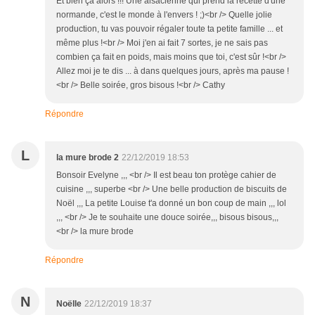
Et bien ça alors !!! Une alsacienne qui prend la recette d'une
normande, c'est le monde à l'envers ! ;)<br /> Quelle jolie
production, tu vas pouvoir régaler toute ta petite famille ... et
même plus !<br /> Moi j'en ai fait 7 sortes, je ne sais pas
combien ça fait en poids, mais moins que toi, c'est sûr !<br />
Allez moi je te dis ... à dans quelques jours, après ma pause !
<br /> Belle soirée, gros bisous !<br /> Cathy
Répondre
L
la mure brode 2
22/12/2019 18:53
Bonsoir Evelyne ,,, <br /> Il est beau ton protège cahier de
cuisine ,,, superbe <br /> Une belle production de biscuits de
Noël ,,, La petite Louise t'a donné un bon coup de main ,,, lol
,,, <br /> Je te souhaite une douce soirée,,, bisous bisous,,,
<br /> la mure brode
Répondre
N
Noëlle
22/12/2019 18:37