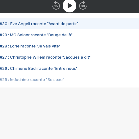
#30 : Eve Angeli raconte "Avant de partir"
#29 : MC Solaar raconte "Bouge de là"
28 : Lorie raconte "Je vais vite"
#27 : Christophe Willem raconte "Jacques a dit"
#26 : Chimène Badi raconte "Entre nous"
#25 : Indochine raconte "3e sexe"
#24 : Zaho raconte "C'est chelou"
#23 : Patrick Bruel raconte "Au café des délices"
#22 : Kyo raconte "Le chemin"
#21 : Nolwenn Leroy raconte "Cassé"
#20 : Patrick Hernandez raconte "Born to be alive"