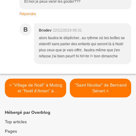
Et moi je peux venir les goûter???
Répondre
B
Brodev
22/12/2019 09:31
alors faudra te dépêcher.. au rythme où les boîtes se
vident!! sans parler des enfants qui seront là à Noël
plus ceux que je vais offrir.. faudra même que j'en
refasse j'ai bien peur!! hi hi!<br /> bon dimanche
< "Village de Noël" à Mutzig
"Saint Nicolas" de Bertrand
et "Noël d'Antan" à
Sénart >
Molsheim
Hébergé par Overblog
Top articles
Pages