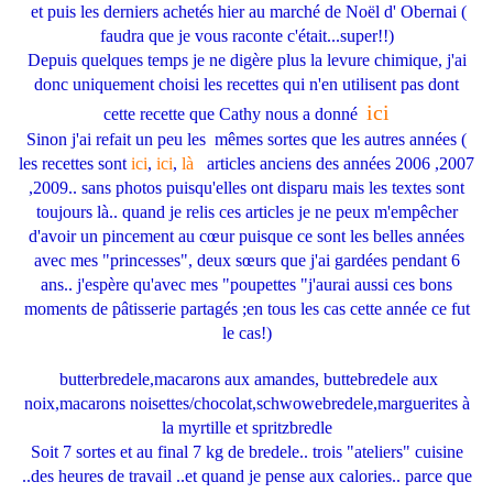
et puis les derniers achetés hier au marché de Noël d' Obernai (
faudra que je vous raconte c'était...super!!)
Depuis quelques temps je ne digère plus la levure chimique, j'ai
donc uniquement choisi les recettes qui n'en utilisent pas dont
ici
cette recette que Cathy nous a donné
Sinon j'ai refait un peu les mêmes sortes que les autres années (
les recettes sont
ici
,
ici
,
là
articles anciens des années 2006 ,2007
,2009.. sans photos puisqu'elles ont disparu mais les textes sont
toujours là.. quand je relis ces articles je ne peux m'empêcher
d'avoir un pincement au cœur puisque ce sont les belles années
avec mes "princesses", deux sœurs que j'ai gardées pendant 6
ans.. j'espère qu'avec mes "poupettes "j'aurai aussi ces bons
moments de pâtisserie partagés ;en tous les cas cette année ce fut
le cas!)
butterbredele,macarons aux amandes, buttebredele aux
noix,macarons noisettes/chocolat,schwowebredele,marguerites à
la myrtille et spritzbredle
Soit 7 sortes et au final 7 kg de bredele.. trois "ateliers" cuisine
..des heures de travail ..et quand je pense aux calories.. parce que