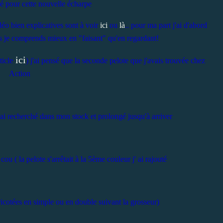
isé pour cette nouvelle écharpe
déo bien explicatives sont à voir
ici
ou
là
.. pour ma part j'ai d'abord
ois je comprends mieux en "faisant" qu'en regardant!
ici
rticle
) j'ai pensé que la seconde pelote que j'avais trouvée chez
Action
j'ai recherché dans mon stock et prolongé jusqu'à arriver
ou ( la pelote s'arrêtait à la 5ème couleur j' ai rajouté
ricotées en simple ou en double suivant la grosseur)