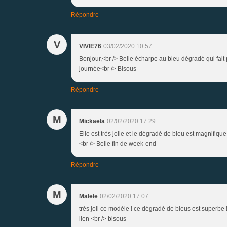
Répondre
V
VIVIE76
03/02/2020 10:57
Bonjour,<br /> Belle écharpe au bleu dégradé qui fait
journée<br /> Bisous
Répondre
M
Mickaëla
02/02/2020 17:29
Elle est très jolie et le dégradé de bleu est magnifiq
<br /> Belle fin de week-end
Répondre
M
Malele
02/02/2020 17:07
très joli ce modèle ! ce dégradé de bleus est superbe 
lien <br /> bisous