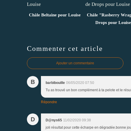
Châle Beltaine pour Louise
Châle "Rasberry Wrap
Drops pour Louise
Commenter cet article
Ajouter un commentaire
B
barbibouille
06/05/2020 07:50
Tu as trouvé un bon complément à ta pelote et le résult
Répondre
D
D@nys65
11/02/2020 09:38
joli résultat pour cette écharpe en dégradée.bonne j