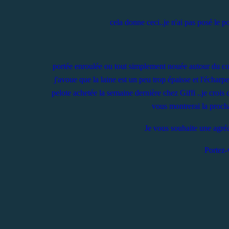
cela donne ceci..je n'ai pas posé le po
portée enroulée ou tout simplement nouée autour du co
j'avoue que la laine est un peu trop épaisse et l'écharpe
pelote achetée la semaine dernière chez Giffi ..je crois
vous montrerai la procha
Je vous souhaite une agréab
Portez-v