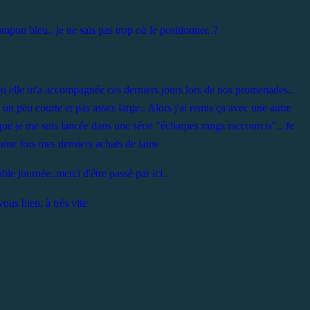
mpon bleu.. je ne sais pas trop où le positionner..?
u elle m'a accompagnée ces derniers jours lors de nos promenades..
 un peu courte et pas assez large.. Alors j'ai remis ça avec une autre
 que je me suis lancée dans une série "écharpes rangs raccourcis".. Je
ine fois mes derniers achats de laine
le journée..merci d'être passé par ici..
ous bien, à très vite