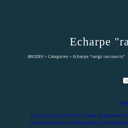
Echarpe "r
BRODEV
>
Categories
>
Echarpe "rangs raccourcis"
3
Bonj
Depuis que j'ai repris le tricot, j'aime me promener sur
surtout des nouveaux motifs et points.La technique des r