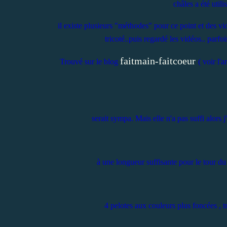
châles a été util
il existe plusieurs "méthodes" pour ce point et des vi
tricoté..puis regardé les vidéos.. parf
faitmain-faitcoeur
Trouvé sur le blog
( voir l'a
serait sympa. Mais elle n'a pas suffi alors 
à une longueur suffisante pour le tour du c
4 pelotes aux couleurs plus foncées , t