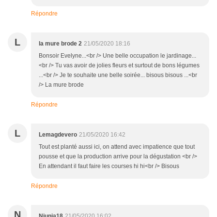
Répondre
L
la mure brode 2
21/05/2020 18:16
Bonsoir Evelyne...<br /> Une belle occupation le jardinage...
<br /> Tu vas avoir de jolies fleurs et surtout de bons légumes
...<br /> Je te souhaite une belle soirée... bisous bisous ...<br
/> La mure brode
Répondre
L
Lemagdevero
21/05/2020 16:42
Tout est planté aussi ici, on attend avec impatience que tout
pousse et que la production arrive pour la dégustation <br />
En attendant il faut faire les courses hi hi<br /> Bisous
Répondre
N
Niunia18
21/05/2020 16:02