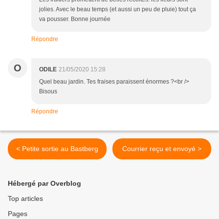
jolies. Avec le beau temps (et aussi un peu de pluie) tout ça
va pousser. Bonne journée
Répondre
O
ODILE
21/05/2020 15:28
Quel beau jardin. Tes fraises paraissent énormes ?<br />
Bisous
Répondre
< Petite sortie au Bastberg
Courrier reçu et envoyé >
Hébergé par Overblog
Top articles
Pages