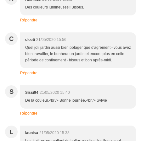
Des couleurs lumineuses!! Bisous.
Répondre
C
cloeti
21/05/2020 15:56
Quel joli jardin aussi bien potager que d'agrément - vous avez
bien travailler, le bonheur un jardin et encore plus en cette
période de confinement - bisous et bon après-midi.
Répondre
S
Sissi94
21/05/2020 15:40
De la couleur.<br /> Bonne journée.<br /> Sylvie
Répondre
L
launisa
21/05/2020 15:38
Les fruitiers promettent de belles récoltes. les fleurs sont