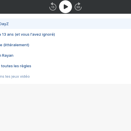
 DayZ
 a 13 ans (et vous l'avez ignoré)
e (littéralement)
im Rayan
 toutes les règles
s les jeux vidéo
us choquant de Rockstar ? - Le scandale BULLY
e plus moche de Steam
du RÊVE tourne au CAUCHEMAR
pendant 8 heures
it… à tort