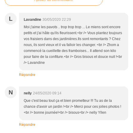
L
Lavandine
30/05/2020 22:29
Moi j'aime les pavots .. trop trop trop ... Le miens sont encore
petits et j'ai hâte qu'ils fleurissent.<br /> Vous plantez toujours
vos fraisiers dans des jardinières.Ils sont remontants ? Chez
nous, ils sont vieux et il va falloir les changer. <br /> Zhom a
commencé la cueillette des framboises... Il attend son kilo
pour faire de la confiture.<br /> Gros bisous et douce nuit !<br
/> Lavandine
Répondre
N
nelly
24/05/2020 09:14
Que c'est beau tout ça et bien prometteur !!! Tu as de la
chance d'avoir un jardin !<br /> Merci pour ces jolies photos !
<br /> bonne journée!<br /> bisous<br /> nelly Yllen
Répondre