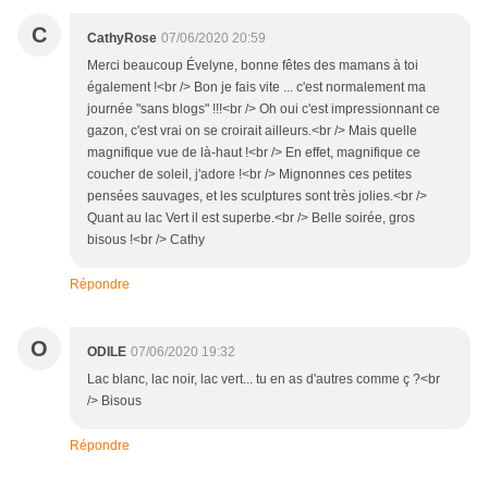
C
CathyRose
07/06/2020 20:59
Merci beaucoup Évelyne, bonne fêtes des mamans à toi
également !<br /> Bon je fais vite ... c'est normalement ma
journée "sans blogs" !!!<br /> Oh oui c'est impressionnant ce
gazon, c'est vrai on se croirait ailleurs.<br /> Mais quelle
magnifique vue de là-haut !<br /> En effet, magnifique ce
coucher de soleil, j'adore !<br /> Mignonnes ces petites
pensées sauvages, et les sculptures sont très jolies.<br />
Quant au lac Vert il est superbe.<br /> Belle soirée, gros
bisous !<br /> Cathy
Répondre
O
ODILE
07/06/2020 19:32
Lac blanc, lac noir, lac vert... tu en as d'autres comme ç ?<br
/> Bisous
Répondre