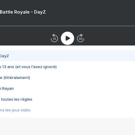
 Battle Royale - DayZ
 DayZ
 a 13 ans (et vous l'avez ignoré)
e (littéralement)
im Rayan
 toutes les règles
s les jeux vidéo
us choquant de Rockstar ? - Le scandale BULLY
e plus moche de Steam