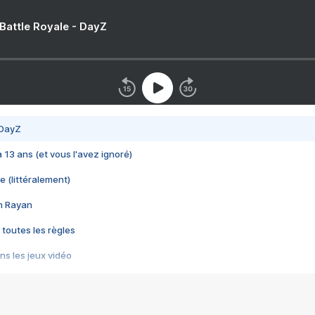
 Battle Royale - DayZ
 DayZ
 a 13 ans (et vous l'avez ignoré)
e (littéralement)
im Rayan
 toutes les règles
s les jeux vidéo
us choquant de Rockstar ? - Le scandale BULLY
e plus moche de Steam