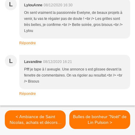
L
LylouAnne
08/12/2020 16:30
On sent vraiment la passionnée Evelyne, de beaux projets à
venir, tu vas te régaler pas de doute ! <br /> Les grilles sont
très belles, je confirme.<br /> Belle soirée, gros bisous.<br />
Lylou
Répondre
L
Lavandine
08/12/2020 16:21
Pfff je tape à l aveugle. Une annonce s est glissee devant la
fenetre de commentaires. On va rigoler au resultat.<br /> <br
/> Bisous
Répondre
< Ambiance de Saint
Bulles de bonheur "Noël" de
Nicolas, achats et décors à
Lin Pulsion >
Saverne