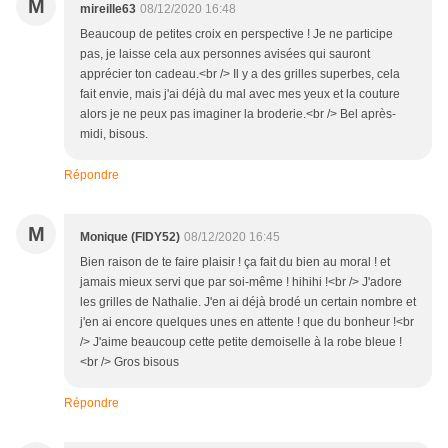
M
mireille63
08/12/2020 16:48
Beaucoup de petites croix en perspective ! Je ne participe
pas, je laisse cela aux personnes avisées qui sauront
apprécier ton cadeau.<br /> Il y a des grilles superbes, cela
fait envie, mais j'ai déjà du mal avec mes yeux et la couture
alors je ne peux pas imaginer la broderie.<br /> Bel après-
midi, bisous.
Répondre
M
Monique (FIDY52)
08/12/2020 16:45
Bien raison de te faire plaisir ! ça fait du bien au moral ! et
jamais mieux servi que par soi-même ! hihihi !<br /> J'adore
les grilles de Nathalie. J'en ai déjà brodé un certain nombre et
j'en ai encore quelques unes en attente ! que du bonheur !<br
/> J'aime beaucoup cette petite demoiselle à la robe bleue !
<br /> Gros bisous
Répondre