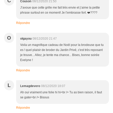
C
Couson
08/12/2020 21:50
J’avoue que cette grille me fait très envie et j’aime la petite
phrase surtout en ce moment! Je t’embrasse fort. ❤️????
Répondre
O
olgayou
08/12/2020 21:47
Voila un magnifique cadeau de Noël pour la brodeuse que tu
es ! quel plaisir de broder du Jardin Privé, c'est très reposant
je trouve... Allez, je tente ma chance... Bises, bonne soirée
Evelyne !
Répondre
L
Lemagdevero
08/12/2020 18:07
Ah oui vraiment une folie hi hi<br /> Tu as bien raison, il faut
se gater<br /> Bisous
Répondre