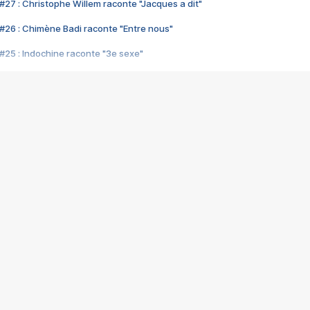
#27 : Christophe Willem raconte "Jacques a dit"
#26 : Chimène Badi raconte "Entre nous"
#25 : Indochine raconte "3e sexe"
#24 : Zaho raconte "C'est chelou"
#23 : Patrick Bruel raconte "Au café des délices"
#22 : Kyo raconte "Le chemin"
#21 : Nolwenn Leroy raconte "Cassé"
#20 : Patrick Hernandez raconte "Born to be alive"
#19 : Lorie raconte "Près de moi"
#18 : Michael Jones raconte "A nos actes manqués" (avec Jean-Jacque
#17 : Khaled raconte "Aïcha"
#16 : Corneille raconte "Parce qu'on vient de loin"
#15 : Indochine raconte "L'aventurier"