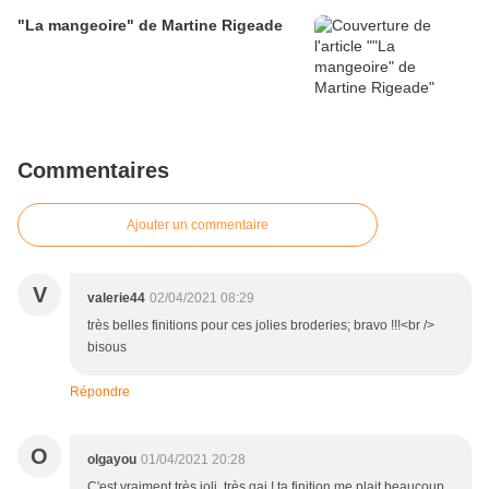
"La mangeoire" de Martine Rigeade
Commentaires
Ajouter un commentaire
V
valerie44
02/04/2021 08:29
très belles finitions pour ces jolies broderies; bravo !!!<br />
bisous
Répondre
O
olgayou
01/04/2021 20:28
C'est vraiment très joli, très gai ! ta finition me plait beaucoup.