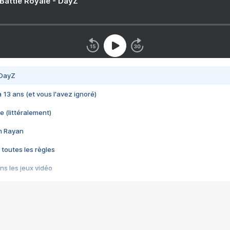
 Battle Royale - DayZ
 DayZ
 a 13 ans (et vous l'avez ignoré)
e (littéralement)
im Rayan
 toutes les règles
s les jeux vidéo
us choquant de Rockstar ? - Le scandale BULLY
e plus moche de Steam
du RÊVE tourne au CAUCHEMAR