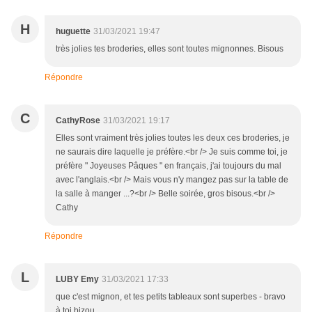
H
huguette
31/03/2021 19:47
très jolies tes broderies, elles sont toutes mignonnes. Bisous
Répondre
C
CathyRose
31/03/2021 19:17
Elles sont vraiment très jolies toutes les deux ces broderies, je
ne saurais dire laquelle je préfère.<br /> Je suis comme toi, je
préfère " Joyeuses Pâques " en français, j'ai toujours du mal
avec l'anglais.<br /> Mais vous n'y mangez pas sur la table de
la salle à manger ...?<br /> Belle soirée, gros bisous.<br />
Cathy
Répondre
L
LUBY Emy
31/03/2021 17:33
que c'est mignon, et tes petits tableaux sont superbes - bravo
à toi bizou