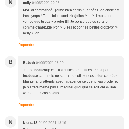
N
nelly
04/06/2021 20:25
Moi j'ai commandé , j'aime bien ce fils nuancés ! Ton choix est
trés sympa ! Et les toiles sont trés jolies !<br /> Il me tarde de
voir ce que tu vas y broder !!!!! Je pense que ce sera joli
comme d'habitude !<br /> Bises et bonnes petites croix!<br />
nelly Yllen
Répondre
B
Babeth
04/06/2021 18:50
J’aime beaucoup ces fils multicolores. Tu es une super
brodeuse car moi je ne saurai pas utiliser ces toiles colorées.
Maintenant j’attends avec impatience ce que tu vas broder et
je n’arrive même pas à imaginer quoi que se soit.<br /> Bon
week-end. Gros bisous
Répondre
N
Niunia18
04/06/2021 18:16