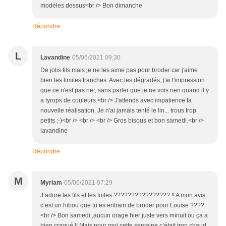
modèles dessus<br /> Bon dimanche
Répondre
L
Lavandine
05/06/2021 09:30
De jolis fils mais je ne les aime pas pour broder car j'aime
bien les limites franches. Avec les dégradés, j'ai l'impression
que ce n'est pas net, sans parler que je ne vois rien quand il y
a tyrops de couleurs.<br /> J'attends avec impatience ta
nouvelle réalisation. Je n'ai jamais tenté le lin... trous trop
petits ;-)<br /> <br /> <br /> Gros bisous et bon samedi.<br />
lavandine
Répondre
M
Myriam
05/06/2021 07:29
J’adore les fils et les toiles ???????????????? !! A mon avis
c’est un hibou que tu es entrain de broder pour Louise ????
<br /> Bon samedi ,aucun orage hier juste vers minuit ou ça a
bien craqué !! Mais pour moi cette semaine c’était trop chaud