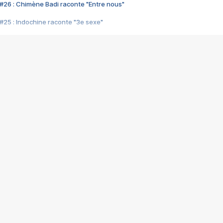
#26 : Chimène Badi raconte "Entre nous"
#25 : Indochine raconte "3e sexe"
#24 : Zaho raconte "C'est chelou"
#23 : Patrick Bruel raconte "Au café des délices"
#22 : Kyo raconte "Le chemin"
#21 : Nolwenn Leroy raconte "Cassé"
#20 : Patrick Hernandez raconte "Born to be alive"
#19 : Lorie raconte "Près de moi"
#18 : Michael Jones raconte "A nos actes manqués" (avec Jean-Jacque
#17 : Khaled raconte "Aïcha"
#16 : Corneille raconte "Parce qu'on vient de loin"
#15 : Indochine raconte "L'aventurier"
14 : Lorie raconte "Sur un air latino"