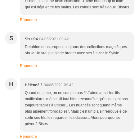
Et bien, tu as une belle collection. J'aime beaucoup la toile
qui est déjà entre tes mains. Les coloris sont très doux. Bisous
Répondre
S
Sissi94
04/06/2021 09:42
Delphine nous propose toujours des collections magnifiques.
<br /> Un vrai plaisir de broder avec ses fils.<br /> Sylvie
Répondre
H
Hélène2.3
04/06/2021 09:42
Quand on aime, on ne compte pas !!! J'aime aussi les fils
multicolores même s'il faut bien reconnaître qu'ils ne sont pas
toujours faciles à utiliser... Les nuancés sont quand même
plus aisément "brodables". Mais c'est un plaisir renouvelé de
sortir ses fils, les regarder, les classer... Alors pourquoi se
priver ? Bises
Répondre