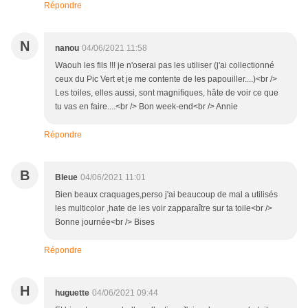
Répondre
N
nanou
04/06/2021 11:58
Waouh les fils !!! je n'oserai pas les utiliser (j'ai collectionné
ceux du Pic Vert et je me contente de les papouiller....)<br />
Les toiles, elles aussi, sont magnifiques, hâte de voir ce que
tu vas en faire....<br /> Bon week-end<br /> Annie
Répondre
B
Bleue
04/06/2021 11:01
Bien beaux craquages,perso j'ai beaucoup de mal a utilisés
les multicolor ,hate de les voir zapparaître sur ta toile<br />
Bonne journée<br /> Bises
Répondre
H
huguette
04/06/2021 09:44