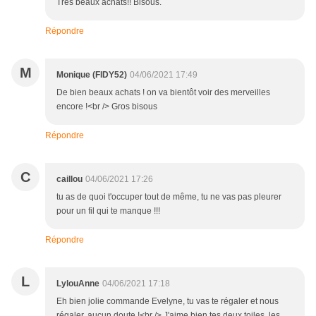
Très beaux achats!! Bisous.
Répondre
M
Monique (FIDY52)
04/06/2021 17:49
De bien beaux achats ! on va bientôt voir des merveilles
encore !<br /> Gros bisous
Répondre
C
caillou
04/06/2021 17:26
tu as de quoi t'occuper tout de même, tu ne vas pas pleurer
pour un fil qui te manque !!!
Répondre
L
LylouAnne
04/06/2021 17:18
Eh bien jolie commande Evelyne, tu vas te régaler et nous
régaler, aucun doute !<br /> J'aime bien tes deux toiles, les