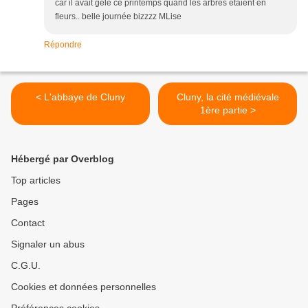
car il avait gelė ce printemps quand les arbres étaient en
fleurs.. belle journée bizzzz MLise
Répondre
< L'abbaye de Cluny
Cluny, la cité médiévale
1ère partie >
Hébergé par Overblog
Top articles
Pages
Contact
Signaler un abus
C.G.U.
Cookies et données personnelles