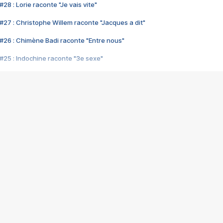
28 : Lorie raconte "Je vais vite"
#27 : Christophe Willem raconte "Jacques a dit"
#26 : Chimène Badi raconte "Entre nous"
#25 : Indochine raconte "3e sexe"
#24 : Zaho raconte "C'est chelou"
#23 : Patrick Bruel raconte "Au café des délices"
#22 : Kyo raconte "Le chemin"
#21 : Nolwenn Leroy raconte "Cassé"
#20 : Patrick Hernandez raconte "Born to be alive"
#19 : Lorie raconte "Près de moi"
#18 : Michael Jones raconte "A nos actes manqués" (avec Jean-Jacque
#17 : Khaled raconte "Aïcha"
#16 : Corneille raconte "Parce qu'on vient de loin"