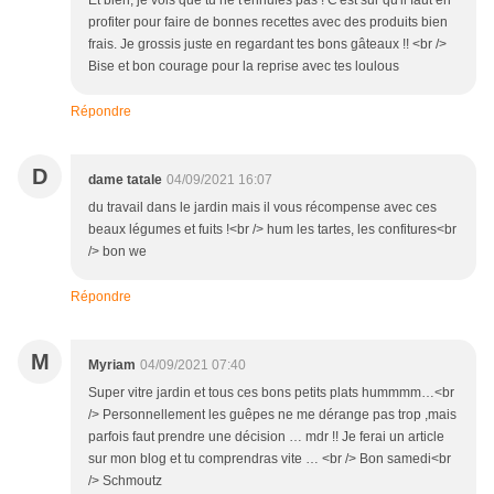
Et bien, je vois que tu ne t'ennuies pas ! C'est sur qu'il faut en
profiter pour faire de bonnes recettes avec des produits bien
frais. Je grossis juste en regardant tes bons gâteaux !! <br />
Bise et bon courage pour la reprise avec tes loulous
Répondre
D
dame tatale
04/09/2021 16:07
du travail dans le jardin mais il vous récompense avec ces
beaux légumes et fuits !<br /> hum les tartes, les confitures<br
/> bon we
Répondre
M
Myriam
04/09/2021 07:40
Super vitre jardin et tous ces bons petits plats hummmm…<br
/> Personnellement les guêpes ne me dérange pas trop ,mais
parfois faut prendre une décision … mdr !! Je ferai un article
sur mon blog et tu comprendras vite … <br /> Bon samedi<br
/> Schmoutz