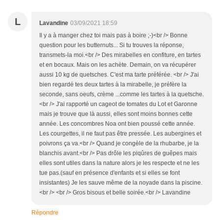
L
Lavandine
03/09/2021 18:59
Il y a à manger chez toi mais pas à boire ;-)<br /> Bonne
question pour les butternuts... Si tu trouves la réponse,
transmets-la moi.<br /> Des mirabelles en confiture, en tartes
et en bocaux. Mais on les achète. Demain, on va récupérer
aussi 10 kg de quetsches. C'est ma tarte préférée. <br /> J'ai
bien regardé tes deux tartes à la mirabelle, je préfère la
seconde, sans oeufs, crème ...comme les tartes à la quetsche.
<br /> J'ai rapporté un cageot de tomates du Lot et Garonne
mais je trouve que là aussi, elles sont moins bonnes cette
année. Les concombres Noa ont bien poussé cette année.
Les courgettes, il ne faut pas être pressée. Les aubergines et
poivrons ça va.<br /> Quand je congèle de la rhubarbe, je la
blanchis avant.<br /> Pas drôle les piqûres de guêpes mais
elles sont utiles dans la nature alors je les respecte et ne les
tue pas.(sauf en présence d'enfants et si elles se font
insistantes) Je les sauve même de la noyade dans la piscine.
<br /> <br /> Gros bisous et belle soirée.<br /> Lavandine
Répondre