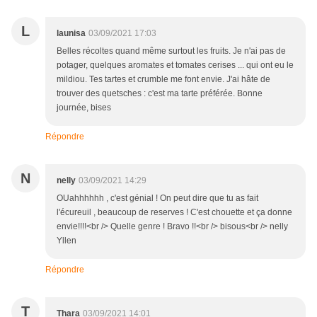
L
launisa
03/09/2021 17:03
Belles récoltes quand même surtout les fruits. Je n'ai pas de
potager, quelques aromates et tomates cerises ... qui ont eu le
mildiou. Tes tartes et crumble me font envie. J'ai hâte de
trouver des quetsches : c'est ma tarte préférée. Bonne
journée, bises
Répondre
N
nelly
03/09/2021 14:29
OUahhhhhh , c'est génial ! On peut dire que tu as fait
l'écureuil , beaucoup de reserves ! C'est chouette et ça donne
envie!!!!<br /> Quelle genre ! Bravo !!<br /> bisous<br /> nelly
Yllen
Répondre
T
Thara
03/09/2021 14:01