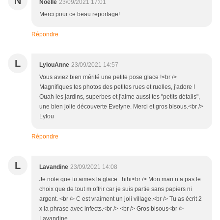
N
Noëlle
23/09/2021 17:01
Merci pour ce beau reportage!
Répondre
L
LylouAnne
23/09/2021 14:57
Vous aviez bien mérité une petite pose glace !<br />
Magnifiques tes photos des petites rues et ruelles, j'adore !
Ouah les jardins, superbes et j'aime aussi tes "petits détails",
une bien jolie découverte Evelyne. Merci et gros bisous.<br />
Lylou
Répondre
L
Lavandine
23/09/2021 14:08
Je note que tu aimes la glace...hihi<br /> Mon mari n a pas le
choix que de tout m offrir car je suis partie sans papiers ni
argent. <br /> C est vraiment un joli village.<br /> Tu as écrit 2
x la phrase avec infects.<br /> <br /> Gros bisous<br />
Lavandine