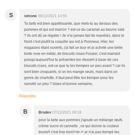
S
simone
06/12/2021 14:55
Ta tarte est bien appétissante, que mets-tu au dessus des
pommes et qui est marron ? est-ce du caramel au beurre salé
? ils ont dû se régaler ! Je n'ai jamais fait de manélés, dans le
Nord c'est plutôt la coquille qui est à l'honneur, Hier, les
magasins étant ouverts, j'ai fait un tour et ai acheté une belle
boite rose en métal, de biscuits roses Fossier, c'est marrant
puisqu'aujourd'hui tu présentes ton dessert à base de ces
biscuits roses, est-ce que tu les trempes un peu avant ? car ils
sont bien croquants, si on les mange seuls, mais dans un
genre de charlotte, il faut peut-être les tremper pour les
ramollir un peu ? bises et bonne semaine,
Répondre
B
Brodev
07/12/2021 09:18
pour la tarte aux pommes j'ajoute un mélange œufs
crème sucre et cannelle , ce qui donne la couleur
brune!! c'est trop bon!!<br /> je n'ai pas trempé les