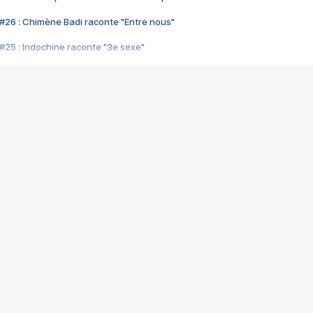
#26 : Chimène Badi raconte "Entre nous"
#25 : Indochine raconte "3e sexe"
#24 : Zaho raconte "C'est chelou"
#23 : Patrick Bruel raconte "Au café des délices"
#22 : Kyo raconte "Le chemin"
#21 : Nolwenn Leroy raconte "Cassé"
#20 : Patrick Hernandez raconte "Born to be alive"
#19 : Lorie raconte "Près de moi"
#18 : Michael Jones raconte "A nos actes manqués" (avec Jean-Jacque
#17 : Khaled raconte "Aïcha"
#16 : Corneille raconte "Parce qu'on vient de loin"
#15 : Indochine raconte "L'aventurier"