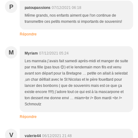
P
patoupassions
07/12/2021 06:18
Même grands, nos enfants aiment que l'on continue de
transmettre ces petits moments si importants de souvenirs!
Répondre
M
Myriam
07/12/2021 05:24
Les mannala j’avais fait samedi après-midi et manger de suite
par ma fille (pas tous 😊) et le lendemain mon fils est venu
avant son départ pour la Bretagne … petite on allait à selestat
,un char défilait avec le St Nicolas et le père fouettard pour
lancer des bonbons ( que de souvenirs mais est ce que ça
existe encore !!!!!) j’adore tout ce qui est à la mascarpone et
ton dessert me donne envi … miam<br /> Bon mardi <br />
Schmoutz
Répondre
V
valerie44
06/12/2021 21:48