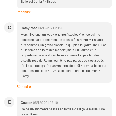
Belle soirée<br /> Bisous
Répondre
C
CathyRose
06/12/2021 20:26
Merci Évelyne, un week-end très "studieux" en ce qui me
concerne car énormément de choses à faire.<br /> La tarte
aux pommes, un grand classique qui plaît toujours.<br /> Pas
eu le temps de faire des manele, mais Guillaume en a
rapporté un ce soir.<br /> Je suis comme toi, pas fan des
biscuits rose de Reims, et même pas parce que c'est sucré,
c'est juste que ça n'a pas vraiment de goût.<br /> La boite par
contre est très jolie.<br /> Belle soirée, gros bisous.<br />
Cathy
Répondre
C
Couson
06/12/2021 18:10
De beaux moments passés en famille c’est ça le meilleur de
la vie. Bises.