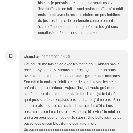
biscuits je pensais que la mousse serait assez
"humide" mais en fait ils sont restés très "secs" à midi
mais le soir avec le reste ils étaient un peu imbibés
du jus des fruits et le lendemain complètement
"ramolo".. personnellement je déteste les gâteaux
mouillés!!<br /> bonne semaine bisous
C
chanchan
06/12/2021 14:25
Coucou, tu me fais envie avec tes maneles . Connais pas la
recette . Sympa la St Nicolas chez toi . Quelque part nous
avons en nous une part d'enfant alors gardons les traditions .
Samedi à la maison c'était atelier de sablés avec les petits
enfants que du bonheur . Aujourd'hui, j'ai voulu goûter un
sablé nature et plus rien dans la boite . Ils ont juste laissé
quelques sablés aux épices pas de chance j'aime pas . Bon
je gouterais lorsque j'en ferais . Ils ont profité d'être tous
ensemble pour faire le sapin . Ma petite fille Elia ( bientôt un
an ) a eu peur peur en voyant le sapin . Une belle journée de
passé tous ensemble . Bonne semaine à toi .
Bisoussssssssssssssssssssssssssssssssssssssssssssss