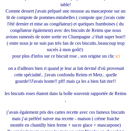
table!
Comme dessert j'avais préparé une mousse au mascarpone sur un
lit de compote de pommes-mirabelles ( compote que j'avais cuite
l'été dernier et mise au congélateur) et quelques framboises ( du
congélateur également) avec des biscuits de Reims que nous
avions ramenés de notre sortie en Champagne ,c'était super bon!!
( entre nous je ne suis pas très fan de ces biscuits..beaucoup trop
sucrés à mon goût!)
pour plus d'infos sur ce biscuit rose , son origine un clic
ici
on a d'ailleurs bien ri quand je leur ai fait deviné d'où provenait
cette spécialité.. j'avais confondu Reims et Metz.. quelle
gourde!!J'avais honte!! pff! mais ça les a bien fait rire!!
les biscuits roses étaient dans la boîte souvenir rapportée de Reims
,
j’avais également pris des cartes recette avec ces fameux biscuits
mais j’ai préféré suivre ma recette - maison ( crème fraiche
montée en chantilly bien ferme + sucre glace + mascarpone)