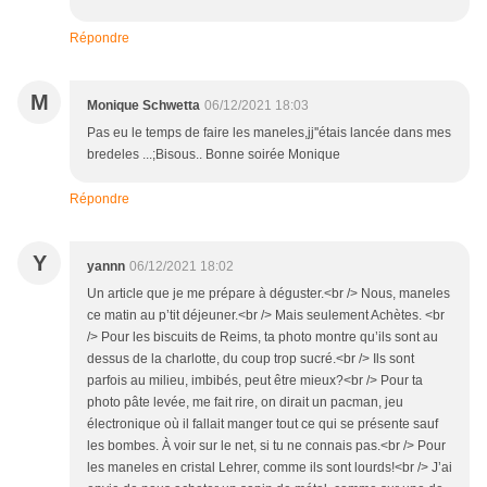
Répondre
M
Monique Schwetta
06/12/2021 18:03
Pas eu le temps de faire les maneles,jj''étais lancée dans mes
bredeles ...;Bisous.. Bonne soirée Monique
Répondre
Y
yannn
06/12/2021 18:02
Un article que je me prépare à déguster.<br /> Nous, maneles
ce matin au p’tit déjeuner.<br /> Mais seulement Achètes. <br
/> Pour les biscuits de Reims, ta photo montre qu’ils sont au
dessus de la charlotte, du coup trop sucré.<br /> Ils sont
parfois au milieu, imbibés, peut être mieux?<br /> Pour ta
photo pâte levée, me fait rire, on dirait un pacman, jeu
électronique où il fallait manger tout ce qui se présente sauf
les bombes. À voir sur le net, si tu ne connais pas.<br /> Pour
les maneles en cristal Lehrer, comme ils sont lourds!<br /> J’ai