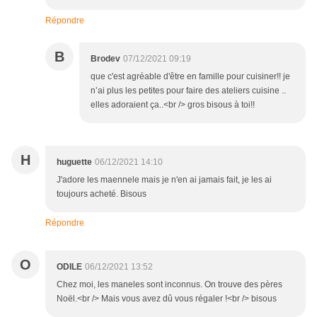
Répondre
B
Brodev
07/12/2021 09:19
que c'est agréable d'être en famille pour cuisiner!! je
n’ai plus les petites pour faire des ateliers cuisine ..
elles adoraient ça..<br /> gros bisous à toi!!
H
huguette
06/12/2021 14:10
J'adore les maennele mais je n'en ai jamais fait, je les ai
toujours acheté. Bisous
Répondre
O
ODILE
06/12/2021 13:52
Chez moi, les maneles sont inconnus. On trouve des pères
Noël.<br /> Mais vous avez dû vous régaler !<br /> bisous