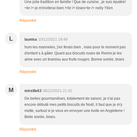
Une jolie tradition en famille ! Que de cuisine , je suis épatée!
<br /> je m'inviterai bien !<br /> bises<br /> nelly Yllen
Répondre
L
launisa
10/12/2021 19:49
hum les manneles, j'en ferais bien , mais pour le moment pas
d'enfant s à gâter. Quant aux biscuits roses de Reims je les
aime avec un tiramisu aux fruits rouges. Bonne soirée, bises
Répondre
M
mireille63
08/12/2021 21:41
De belles gourmandises, totalement de saison, je n'ai pas
encore débuté mes petits biscuits de Noël, il faut que je m'y
mette, surtout si je veux en envoyer une boite en Angleterre !
Belle soirée, bises.
Répondre