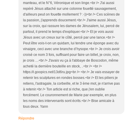
manteau, et le N°6, Véronique et son linge.<br /> J'ai aussi
repéré Jésus attaché sur une colonne fouetté sauvagement,
d'ailleurs peut on fouette mollement ? :-))<br /> Ces scènes de
la passion, j'apprends doucement.<br /> J'aime aussi Jésus,
sur la croix, qui rassure les dames de Jérusalem, lui, percé de
partout, il prend le temps d'expliquer.<br /> Et je vois aussi
Jésus avec un creux sur le côté, percé par une lance.<br />
Peut être vois-t-on un quidam, lui tendre une éponge avec du
vinaigre, ceci avec une branche d’hysope.<br /> Je crois avoir
croisé ce nom 3 fois, suffisant pour faire un billet, je croix, non,
je crois ....<br /> J'avais vu ça à l'abbaye de Boscodon, même
acheté la dernière bouteille en stock, ..<br /> <br />
https://i.goopics.net/13d6ru.jpg<br /> <br /> Je vais essayer de
retenir les sculptures en rondes bosses.<br /> Et les piliers je
retiens, l'astragale, la corbeille, et le 3 ème mot, je n'arrive pas
à retenir.<br /> Ton article est si riche, que j'en oublie
forcément. Le couronnement de Marie par exemple, en plus
les noms des intervenants sont écrits.<br /> Bise amicale à
tous deux. Yann
Répondre