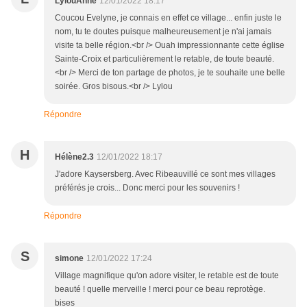
LylouAnne
12/01/2022 18:17
Coucou Evelyne, je connais en effet ce village... enfin juste le
nom, tu te doutes puisque malheureusement je n'ai jamais
visite ta belle région.<br /> Ouah impressionnante cette église
Sainte-Croix et particulièrement le retable, de toute beauté.
<br /> Merci de ton partage de photos, je te souhaite une belle
soirée. Gros bisous.<br /> Lylou
Répondre
H
Hélène2.3
12/01/2022 18:17
J'adore Kaysersberg. Avec Ribeauvillé ce sont mes villages
préférés je crois... Donc merci pour les souvenirs !
Répondre
S
simone
12/01/2022 17:24
Village magnifique qu'on adore visiter, le retable est de toute
beauté ! quelle merveille ! merci pour ce beau reprotège.
bises