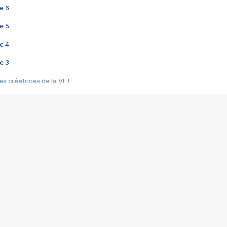
e 6
e 5
e 4
e 3
s créatrices de la VF !
e 2
e 1
e Mektoub My Love arrive enfin ! Rencontre avec Shaïn Boumedine et Sal
i : après Toni en famille
elle réalise le bouleversant Dites lui que je l'aime
ais ! Rencontre autour de Vie privée de Rebecca Zlotowski
 de Marguerite, Grave... Rencontre avec Ella Rumpf
 Les Rêveurs, un film intime sur la santé mentale