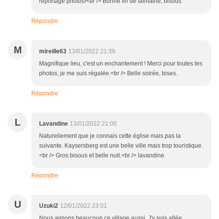
reportage photos!<br /> Bonne fin de semaine, bisous
Répondre
M
mireille63
13/01/2022 21:39
Magnifique lieu, c'est un enchantement ! Merci pour toutes tes
photos, je me suis régalée.<br /> Belle soirée, bises.
Répondre
L
Lavandine
13/01/2022 21:00
Naturellement que je connais cette église mais pas la
suivante. Kaysersberg est une belle ville mais trop touristique.
<br /> Gros bisous et belle nuit.<br /> lavandine
Répondre
U
Uzuki2
12/01/2022 23:01
Nous aimons beaucoup ce village aussi. J'y suis allée