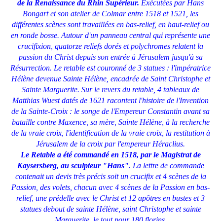
de la Renaissance du Rhin Supérieur.
Exécutées par Hans
Bongart et son atelier de Colmar entre 1518 et 1521, les
différentes scènes sont travaillées en bas-relief, en haut-relief ou
en ronde bosse. Autour d'un panneau central qui représente une
crucifixion, quatorze reliefs dorés et polychromes relatent la
passion du Christ depuis son entrée à Jérusalem jusqu'à sa
Résurrection. Le retable est couronné de 3 statues : l'impératrice
Hélène devenue Sainte Hélène, encadrée de Saint Christophe et
Sainte Marguerite. Sur le revers du retable, 4 tableaux de
Matthias Wuest datés de 1621 racontent l'histoire de l'Invention
de la Sainte-Croix : le songe de l'Empereur Constantin avant sa
bataille contre Maxence, sa mère, Sainte Hélène, à la recherche
de la vraie croix, l'identification de la vraie croix, la restitution à
Jérusalem de la croix par l'empereur Héraclius.
Le Retable a été commandé en 1518, par le Magistrat de
Kaysersberg, au sculpteur "Hans"
. La lettre de commande
contenait un devis très précis soit un crucifix et 4 scènes de la
Passion, des volets, chacun avec 4 scènes de la Passion en bas-
relief, une prédelle avec le Christ et 12 apôtres en bustes et 3
statues debout de sainte Hélène, saint Christophe et sainte
Marguerite, le tout pour 180 florins.