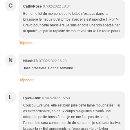
C
CathyRose
07/02/2022 18:04
Bon en effet du moment que le bébé n'est pas dans la
brassière le risque qu'il tombe avec elle est moindre ! ;)<br />
Bravo pour cette brassière, je suis encore une fois épatée par
la qualité, et par la rapidité de ton travail.<br /> En route pour l
Répondre
N
Niunia18
07/02/2022 16:23
Jolie brassière. Bonne semaine.
Répondre
L
LylouAnne
07/02/2022 15:50
Coucou Evelyne, elle est bien jolie cette laine mouchetée ! Tu
es extraordinaire, en deux coups d'aiguilles et voilà une
adorable petite brassière et je ne me fais pas de souci,
l'ensemble sera complet en fin de semaine, je suis admirative,
bravo.<br /> Bel après-midi, je t'embrasse.<br /> Lylou