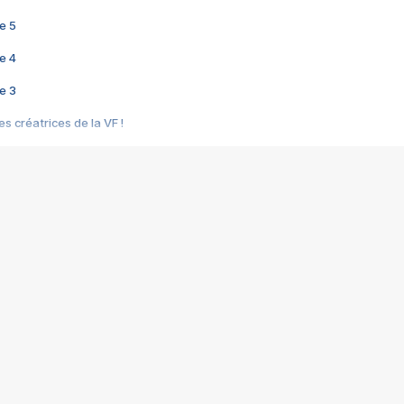
e 5
e 4
e 3
s créatrices de la VF !
e 2
e 1
e Mektoub My Love arrive enfin ! Rencontre avec Shaïn Boumedine et Sal
i : après Toni en famille
elle réalise le bouleversant Dites lui que je l'aime
ais ! Rencontre autour de Vie privée de Rebecca Zlotowski
 de Marguerite, Grave... Rencontre avec Ella Rumpf
 Les Rêveurs, un film intime sur la santé mentale