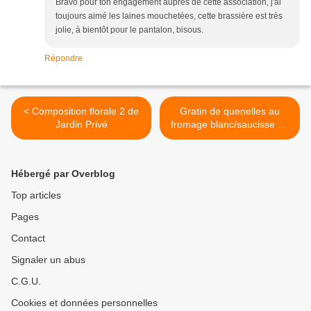
Bravo pour ton engagement auprès de cette association, j'ai
toujours aimé les laines mouchetées, cette brassière est très
jolie, à bientôt pour le pantalon, bisous.
Répondre
< Composition florale 2 de
Gratin de quenelles au
Jardin Privé
fromage blanc/saucisse de
Morteau et Florentins >
Hébergé par Overblog
Top articles
Pages
Contact
Signaler un abus
C.G.U.
Cookies et données personnelles