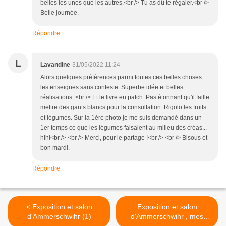
belles les unes que les autres.<br /> Tu as dû te régaler.<br />
Belle journée.
Répondre
L
Lavandine
31/05/2022 11:24
Alors quelques préférences parmi toutes ces belles choses :
les enseignes sans conteste. Superbe idée et belles
réalisations. <br /> Et le livre en patch. Pas étonnant qu'il faille
mettre des gants blancs pour la consultation. Rigolo les fruits
et légumes. Sur la 1ère photo je me suis demandé dans un
1er temps ce que les légumes faisaient au milieu des créas...
hihi<br /> <br /> Merci, pour le partage !<br /> <br /> Bisous et
bon mardi.
Répondre
< Exposition et salon
Exposition et salon
d'Ammerschwihr (1)
d'Ammerschwihr , mes