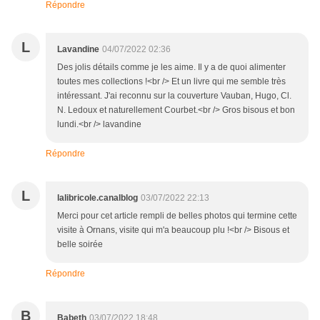
Répondre
L
Lavandine
04/07/2022 02:36
Des jolis détails comme je les aime. Il y a de quoi alimenter
toutes mes collections !<br /> Et un livre qui me semble très
intéressant. J'ai reconnu sur la couverture Vauban, Hugo, Cl.
N. Ledoux et naturellement Courbet.<br /> Gros bisous et bon
lundi.<br /> lavandine
Répondre
L
lalibricole.canalblog
03/07/2022 22:13
Merci pour cet article rempli de belles photos qui termine cette
visite à Ornans, visite qui m'a beaucoup plu !<br /> Bisous et
belle soirée
Répondre
B
Babeth
03/07/2022 18:48