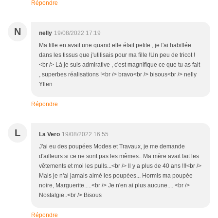
Répondre
N
nelly
19/08/2022 17:19
Ma fille en avait une quand elle était petite , je l'ai habillée
dans les tissus que j'utilisais pour ma fille !Un peu de tricot !
<br /> Là je suis admirative , c'est magnifique ce que tu as fait
, superbes réalisations !<br /> bravo<br /> bisous<br /> nelly
Yllen
Répondre
L
La Vero
19/08/2022 16:55
J'ai eu des poupées Modes et Travaux, je me demande
d'ailleurs si ce ne sont pas les mêmes.. Ma mère avait fait les
vêtements et moi les pulls...<br /> Il y a plus de 40 ans !!!<br />
Mais je n'ai jamais aimé les poupées... Hormis ma poupée
noire, Marguerite.....<br /> Je n'en ai plus aucune.... <br />
Nostalgie..<br /> Bisous
Répondre