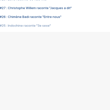
#27 : Christophe Willem raconte "Jacques a dit"
#26 : Chimène Badi raconte "Entre nous"
#25 : Indochine raconte "3e sexe"
#24 : Zaho raconte "C'est chelou"
#23 : Patrick Bruel raconte "Au café des délices"
#22 : Kyo raconte "Le chemin"
#21 : Nolwenn Leroy raconte "Cassé"
#20 : Patrick Hernandez raconte "Born to be alive"
#19 : Lorie raconte "Près de moi"
#18 : Michael Jones raconte "A nos actes manqués" (avec Jean-Jacque
#17 : Khaled raconte "Aïcha"
#16 : Corneille raconte "Parce qu'on vient de loin"