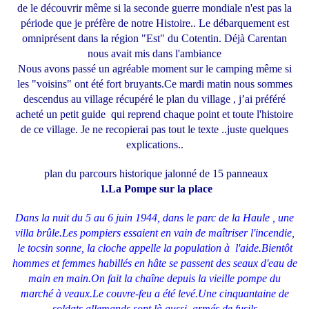
de le découvrir même si la seconde guerre mondiale n'est pas la
période que je préfère de notre Histoire.. Le débarquement est
omniprésent dans la région "Est" du Cotentin. Déjà Carentan
nous avait mis dans l'ambiance
Nous avons passé un agréable moment sur le camping même si
les "voisins" ont été fort bruyants.Ce mardi matin nous sommes
descendus au village récupéré le plan du village , j’ai préféré
acheté un petit guide qui reprend chaque point et toute l'histoire
de ce village. Je ne recopierai pas tout le texte ..juste quelques
explications..
plan du parcours historique jalonné de 15 panneaux
1.La Pompe sur la place
Dans la nuit du 5 au 6 juin 1944, dans le parc de la Haule , une
villa brûle.Les pompiers essaient en vain de maîtriser l'incendie,
le tocsin sonne, la cloche appelle la population à l'aide.Bientôt
hommes et femmes habillés en hâte se passent des seaux d'eau de
main en main.On fait la chaîne depuis la vieille pompe du
marché à veaux.Le couvre-feu a été levé.Une cinquantaine de
soldats allemands sont là aussi, armés de fusils