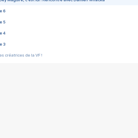
e 6
e 5
e 4
e 3
s créatrices de la VF !
e 2
e 1
e Mektoub My Love arrive enfin ! Rencontre avec Shaïn Boumedine et Sal
i : après Toni en famille
elle réalise le bouleversant Dites lui que je l'aime
ais ! Rencontre autour de Vie privée de Rebecca Zlotowski
 de Marguerite, Grave... Rencontre avec Ella Rumpf