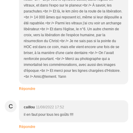
vitraux, et dans l'expo sur le planeur.<br /> À savoir, les
parachutes.<br /> Et là, le km zéro de la route de la libération.
<br /> 14 000 âmes qui reposent ici, même si leur dépouille a
été rapatriée.<br /> Parmi les vitraux j'ai cru voir un archange
libérateur.<br /> Et dans l'église, le n°6. Un autre chemin de
croix, vers la libération de l'espèce humaine, par la
résurrection du Christ.<br /> Je ne sais pas si la pointe du
HOC est dans ce coin, mais elle vient encore une fois de se
briser, à la manière d'une carie dentaire.<br /> On l’avait
renforcée pourtant. <br /> Merci au photographe qui a
immortalisé les commémorations, avec aussi des images
d'époque.<br /> Et merci pour tes lignes chargées d'Histoire.
<br /> Amic@lement. Yann
Répondre
C
caillou
11/08/2022 17:52
il en faut pour tous les goûts !!!!
Répondre