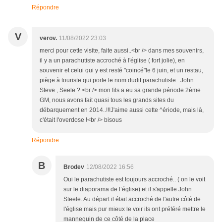
Répondre
V
verov.
11/08/2022 23:03
merci pour cette visite, faite aussi..<br /> dans mes souvenirs,
il y a un parachutiste accroché à l'église ( fort jolie), en
souvenir et celui qui y est resté "coincé"le 6 juin, et un restau,
piège à touriste qui porte le nom dudit parachutiste...John
Steve , Seele ? <br /> mon fils a eu sa grande période 2ème
GM, nous avons fait quasi tous les grands sites du
débarquement en 2014..!!!J'aime aussi cette ^ériode, mais là,
c'était l'overdose !<br /> bisous
Répondre
B
Brodev
12/08/2022 16:56
Oui le parachutiste est toujours accroché.. ( on le voit
sur le diaporama de l’église) et il s'appelle John
Steele. Au départ il était accroché de l'autre côté de
l'église mais pur mieux le voir ils ont préféré mettre le
mannequin de ce côté de la place