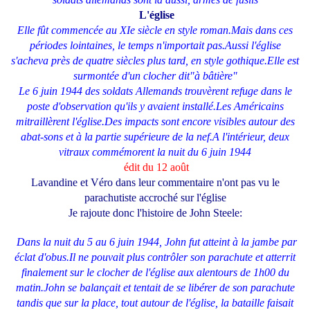
L'église
Elle fût commencée au XIe siècle en style roman.Mais dans ces
périodes lointaines, le temps n'importait pas.Aussi l'église
s'acheva près de quatre siècles plus tard, en style gothique.Elle est
surmontée d'un clocher dit"à bâtière"
Le 6 juin 1944 des soldats Allemands trouvèrent refuge dans le
poste d'observation qu'ils y avaient installé.Les Américains
mitraillèrent l'église.Des impacts sont encore visibles autour des
abat-sons et à la partie supérieure de la nef.A l'intérieur, deux
vitraux commémorent la nuit du 6 juin 1944
édit du 12 août
Lavandine et Véro dans leur commentaire n'ont pas vu le
parachutiste accroché sur l'église
Je rajoute donc l'histoire de John Steele:
Dans la nuit du 5 au 6 juin 1944, John fut atteint à la jambe par
éclat d'obus.Il ne pouvait plus contrôler son parachute et atterrit
finalement sur le clocher de l'église aux alentours de 1h00 du
matin.John se balançait et tentait de se libérer de son parachute
tandis que sur la place, tout autour de l'église, la bataille faisait