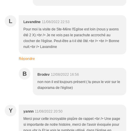
L
Lavandine
11/08/2022 22:53
Pour moi la visite de Ste-Mère l'Eglise est loin (nous y avons
été 2 X).<br /> Je ne vois pas le parachute accroché au
clocher de l'église. Peut-être a-t-il été ôté.<br /> <br /> Bonne
nuit.<br /> Lavandine
Répondre
B
Brodev
12/08/2022 16:56
non non il est toujours présent ( tu peux le voir sur le
diaporama de l'église)
Y
yannn
11/08/2022 20:50
Merci pour cette incroyable piqûre de rappel.<br /> Une page
si importante de notre histoire, merci de l'avoir évoquée pour
nous.<br /> Et je vois le symbole utilisé, dans l'église en