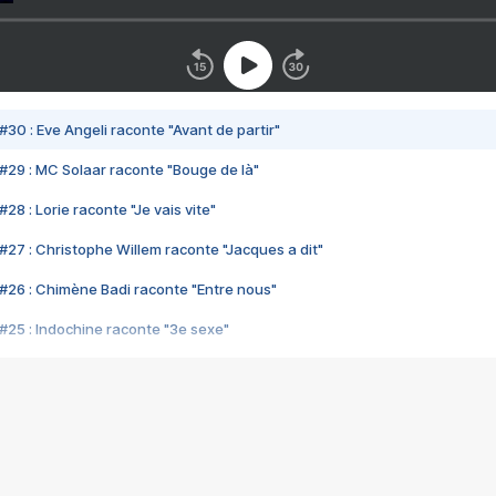
#30 : Eve Angeli raconte "Avant de partir"
#29 : MC Solaar raconte "Bouge de là"
28 : Lorie raconte "Je vais vite"
#27 : Christophe Willem raconte "Jacques a dit"
#26 : Chimène Badi raconte "Entre nous"
#25 : Indochine raconte "3e sexe"
#24 : Zaho raconte "C'est chelou"
#23 : Patrick Bruel raconte "Au café des délices"
#22 : Kyo raconte "Le chemin"
#21 : Nolwenn Leroy raconte "Cassé"