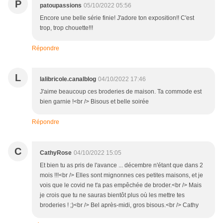
P
patoupassions
05/10/2022 05:56
Encore une belle série finie! J'adore ton exposition!! C'est
trop, trop chouette!!!
Répondre
L
lalibricole.canalblog
04/10/2022 17:46
J'aime beaucoup ces broderies de maison. Ta commode est
bien garnie !<br /> Bisous et belle soirée
Répondre
C
CathyRose
04/10/2022 15:05
Et bien tu as pris de l'avance ... décembre n'étant que dans 2
mois !!!<br /> Elles sont mignonnes ces petites maisons, et je
vois que le covid ne t'a pas empêchée de broder.<br /> Mais
je crois que tu ne sauras bientôt plus où les mettre tes
broderies ! ;)<br /> Bel après-midi, gros bisous.<br /> Cathy