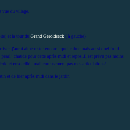
 vue du village,
ite) et la tour du
Grand Geroldseck
( à gauche)
arriver..j'aurai aimé rester encore ..quel calme mais aussi quel froid
earl" chaude pour cette après-midi et repos..Il est prévu pas moins
oid et ensoleillé ..malheureusement pas mes articulations!
in et de hier après-midi dans le jardin