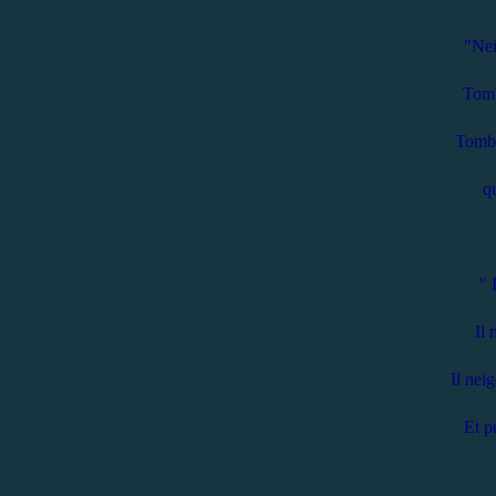
"Nei
Tomb
Tombe
qu
" I
Il n
Il nei
Et pu