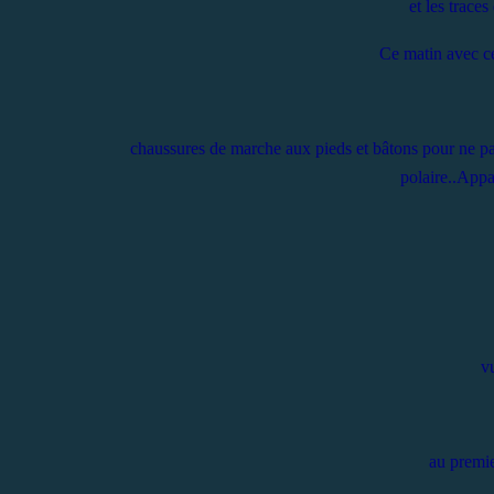
et les traces
Ce matin avec ce 
chaussures de marche aux pieds et bâtons pour ne pa
polaire..Appa
vu
au premie