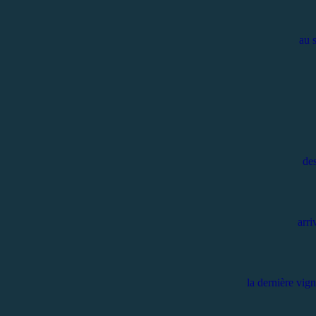
au 
des
arri
la dernière vigne