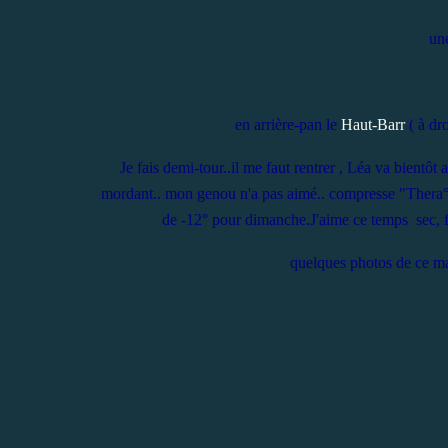
une
en arrière-pan le
Haut-Barr
( à dro
Je fais demi-tour..il me faut rentrer , Léa va bientôt 
mordant.. mon genou n'a pas aimé.. compresse "Thera° p
de -12° pour dimanche.J'aime ce temps sec, fr
quelques photos de ce mat