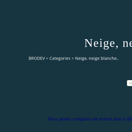
Neige, n
BRODEV
>
Categories
>
Neige, neige blanche..
1
Deux petites comptines me trottent dans la têt