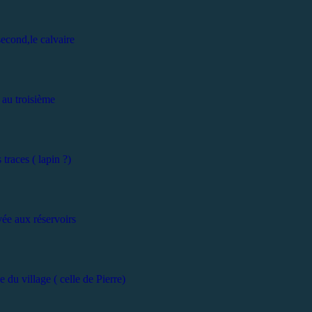
second
,le calvaire
au troisième
 traces ( lapin ?)
vée aux réservoirs
 du village ( celle de Pierre)