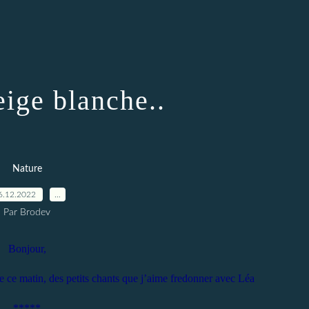
eige blanche..
Nature
6.12.2022
…
Par Brodev
Bonjour,
e ce matin, des petits chants que j’aime fredonner avec Léa
*****