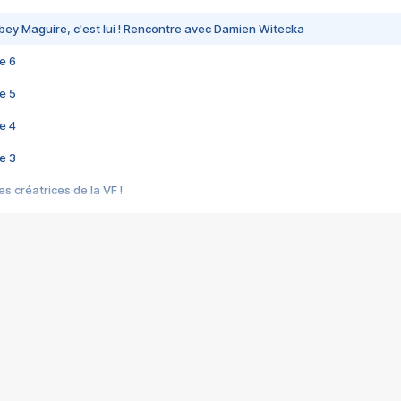
bey Maguire, c'est lui ! Rencontre avec Damien Witecka
e 6
e 5
e 4
e 3
s créatrices de la VF !
e 2
e 1
e Mektoub My Love arrive enfin ! Rencontre avec Shaïn Boumedine et Sal
i : après Toni en famille
elle réalise le bouleversant Dites lui que je l'aime
ais ! Rencontre autour de Vie privée de Rebecca Zlotowski