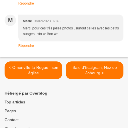
Répondre
M
Marie
18/02/2023 07:43
Merci pour ces très jolies photos , surtout celles avec les petits
nuages . <br /> Bon we
Répondre
< Omonville-la-Rogue , son
Baie d'Ecalgrain, Nez de
église
Jobourg >
Hébergé par Overblog
Top articles
Pages
Contact