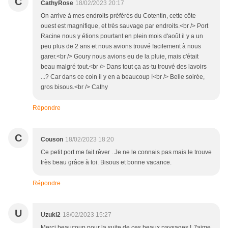
C
CathyRose
18/02/2023 20:17
On arrive à mes endroits préférés du Cotentin, cette côte
ouest est magnifique, et très sauvage par endroits.<br /> Port
Racine nous y étions pourtant en plein mois d'août il y a un
peu plus de 2 ans et nous avions trouvé facilement à nous
garer.<br /> Goury nous avions eu de la pluie, mais c'était
beau malgré tout.<br /> Dans tout ça as-tu trouvé des lavoirs
...? Car dans ce coin il y en a beaucoup !<br /> Belle soirée,
gros bisous.<br /> Cathy
Répondre
C
Couson
18/02/2023 18:20
Ce petit port me fait rêver . Je ne le connais pas mais le trouve
très beau grâce à toi. Bisous et bonne vacance.
Répondre
U
Uzuki2
18/02/2023 15:27
Merci beaucoup pour la suite de ces beaux paysages ! J'aime