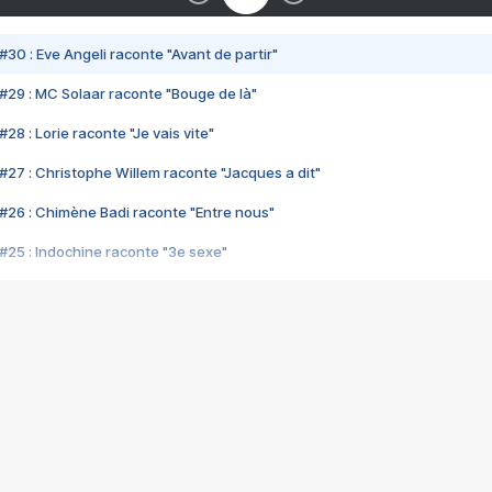
#30 : Eve Angeli raconte "Avant de partir"
#29 : MC Solaar raconte "Bouge de là"
28 : Lorie raconte "Je vais vite"
#27 : Christophe Willem raconte "Jacques a dit"
#26 : Chimène Badi raconte "Entre nous"
#25 : Indochine raconte "3e sexe"
#24 : Zaho raconte "C'est chelou"
#23 : Patrick Bruel raconte "Au café des délices"
#22 : Kyo raconte "Le chemin"
#21 : Nolwenn Leroy raconte "Cassé"
#20 : Patrick Hernandez raconte "Born to be alive"
#19 : Lorie raconte "Près de moi"