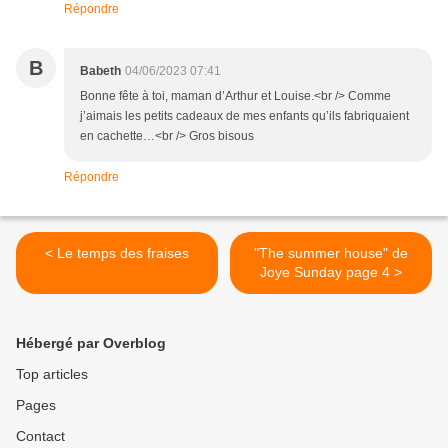
Répondre
B
Babeth
04/06/2023 07:41
Bonne fête à toi, maman d’Arthur et Louise.<br /> Comme
j’aimais les petits cadeaux de mes enfants qu’ils fabriquaient
en cachette…<br /> Gros bisous
Répondre
< Le temps des fraises
"The summer house" de
Joye Sunday page 4 >
Hébergé par Overblog
Top articles
Pages
Contact