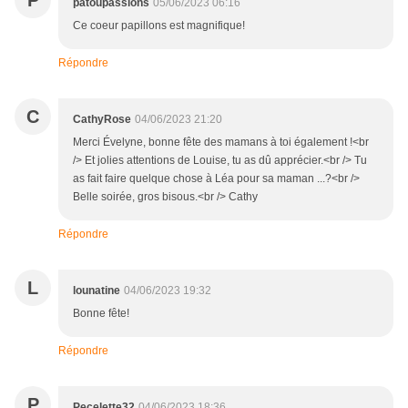
P
patoupassions
05/06/2023 06:16
Ce coeur papillons est magnifique!
Répondre
C
CathyRose
04/06/2023 21:20
Merci Évelyne, bonne fête des mamans à toi également !<br
/> Et jolies attentions de Louise, tu as dû apprécier.<br /> Tu
as fait faire quelque chose à Léa pour sa maman ...?<br />
Belle soirée, gros bisous.<br /> Cathy
Répondre
L
lounatine
04/06/2023 19:32
Bonne fête!
Répondre
P
Pecelette32
04/06/2023 18:36