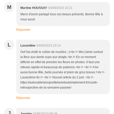
M
Martine HOUSSAY
04/06/2023 10:21
Merci d'avoir partagé tous ces beaux présents. Bonne fête à
vous aussi
Répondre
L
Lavandine
04/06/2023 10:14
Ouf t'as évité le collier de nouilles ;-)<br /> Moi j'aime surtout
la fleur aux dents oups aux doigts.<br /> En ce moment
difficile en effet de prendre les fleurs en photos. Il faut une
vitesse rapide et beaucoup de patience.<br /> <br /> A toi
aussi bonne fête, belle journée et plein de gros bisous !<br />
Lavandine<br /> <br /> Nouvel article du 2 juin :<br />
https://auboutdelalorgnettelavietoutsimplement.fr/courte-
retrospective-de-la-semaine-passee/
Répondre
J
Jeanine
04/06/2023 09:29