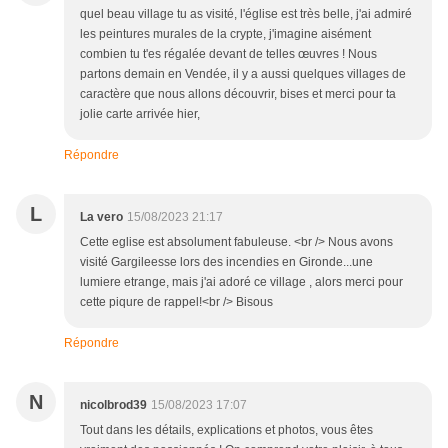
quel beau village tu as visité, l'église est très belle, j'ai admiré
les peintures murales de la crypte, j'imagine aisément
combien tu t'es régalée devant de telles œuvres ! Nous
partons demain en Vendée, il y a aussi quelques villages de
caractère que nous allons découvrir, bises et merci pour ta
jolie carte arrivée hier,
Répondre
L
La vero
15/08/2023 21:17
Cette eglise est absolument fabuleuse. <br /> Nous avons
visité Gargileesse lors des incendies en Gironde...une
lumiere etrange, mais j'ai adoré ce village , alors merci pour
cette piqure de rappel!<br /> Bisous
Répondre
N
nicolbrod39
15/08/2023 17:07
Tout dans les détails, explications et photos, vous êtes