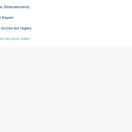
e (littéralement)
im Rayan
 toutes les règles
s les jeux vidéo
us choquant de Rockstar ? - Le scandale BULLY
e plus moche de Steam
du RÊVE tourne au CAUCHEMAR
pendant 8 heures
it… à tort
umiliés par un jeu vidéo
ire - Final Fantasy 8
ti un empire - Age of Empires