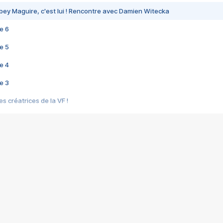
bey Maguire, c'est lui ! Rencontre avec Damien Witecka
e 6
e 5
e 4
e 3
s créatrices de la VF !
e 2
e 1
e Mektoub My Love arrive enfin ! Rencontre avec Shaïn Boumedine et Sal
i : après Toni en famille
elle réalise le bouleversant Dites lui que je l'aime
ais ! Rencontre autour de Vie privée de Rebecca Zlotowski