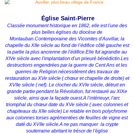
Église Saint-Pierre
Classée monument historique en 1862, elle est l'une des
plus belles églises du diocèse de
Montauban.Contemporaine des Vicomtes d'Auvillar, la
chapelle du XIIe siècle au fond de l’édifice côté gauche est
la partie la plus ancienne de l'édifice.Elle fut agrandie au
XIVe siècle avec l'implantation d'un prieuré bénédictin.Les
destructions engendrées par la guerre de Cent Ans et les
guerres de Religion nécessitèrent des travaux de
restauration au XVe siècle ( chœur et chapelle de droite) et
XVIIe siècle ( nef). Le clocher du XVIe siècle, détruit en
grande partie pendant la Révolution, fut restauré au XIXe
siècle, ainsi que la façade ouest.A l'intérieuyr, l'arc
triomphal du chœur date du XVe siècle ( avec colonnes et
chapiteaux du XIIe siècle) Le retable en bois polychrome
aux colonnes torses agrémentées de feuilles de vigne est
daté du XVIIe siècle.A ne pas manquer la crypte
souterraine abritant le trésor de l'église