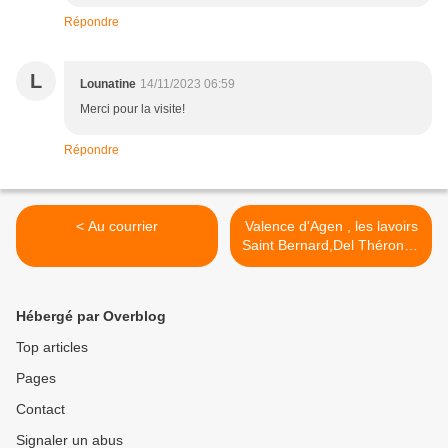
Répondre
L
Lounatine
14/11/2023 06:59
Merci pour la visite!
Répondre
< Au courrier
Valence d'Agen , les lavoirs
Saint Bernard,Del Théron et
du Pré de Gleyze >
Hébergé par Overblog
Top articles
Pages
Contact
Signaler un abus