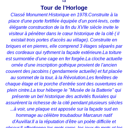
la
Tour de l'Horloge
Classé Monument Historique en 1978.Construite à la
place d'une porte fortifiée équipée d'un pont-levis, cette
élégante construction de la fin du XVIIe siècle invite le
visiteur à pénétrer dans le cœur historique de la cité ( il
existait trois portes d'accès au village). Construite
en
briques et en pierres, elle comprend 3 étages séparés par
des cordeaux qui rythment la façade extérieure.
La toiture
est surmontée d'une cage en fer forgée.La cloche actuelle
ornée d'une inscription gothique provient de l'ancien
couvent des jacobins ( gendarmerie actuelle) et fut placée
au sommet de la tour, à la Révolution.Les fenêtres de
chaque étage et le porche d'entrée sont des ouvertures en
plein cintre.La tour héberge le "Musée de la Batterie" qui
présente un bel historique des activités fluviales qui
assurèrent la richesse de la cité pendant plusieurs siècles
...à voir, une plaque est apposée sur la façade sud en
hommage au célèbre troubadour Marcarun natif
d'Auvillar.Il a la réputation d'être un poète difficile et
obscur.Il affectionne les mots rares, les jeux de mots et les