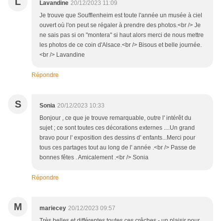
L
Lavandine
20/12/2023 11:09
Je trouve que Soufflenheim est toute l'année un musée à ciel
ouvert où l'on peut se régaler à prendre des photos.<br /> Je
ne sais pas si on "montera" si haut alors merci de nous mettre
les photos de ce coin d'Alsace.<br /> Bisous et belle journée.
<br /> Lavandine
Répondre
S
Sonia
20/12/2023 10:33
Bonjour , ce que je trouve remarquable, outre l' intérêt du
sujet ; ce sont toutes ces décorations externes ....Un grand
bravo pour l' exposition des dessins d' enfants...Merci pour
tous ces partages tout au long de l' année .<br /> Passe de
bonnes fêtes . Amicalement .<br /> Sonia
Répondre
M
mariecey
20/12/2023 09:57
Très belles et différentes toutes ces crêches - un plaisir pour