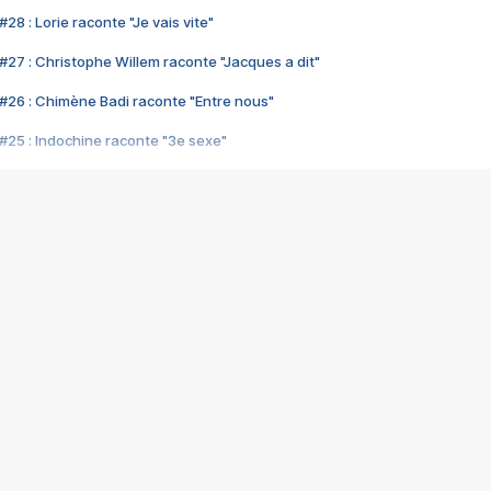
28 : Lorie raconte "Je vais vite"
#27 : Christophe Willem raconte "Jacques a dit"
#26 : Chimène Badi raconte "Entre nous"
#25 : Indochine raconte "3e sexe"
#24 : Zaho raconte "C'est chelou"
#23 : Patrick Bruel raconte "Au café des délices"
#22 : Kyo raconte "Le chemin"
#21 : Nolwenn Leroy raconte "Cassé"
#20 : Patrick Hernandez raconte "Born to be alive"
#19 : Lorie raconte "Près de moi"
#18 : Michael Jones raconte "A nos actes manqués" (avec Jean-Jacque
#17 : Khaled raconte "Aïcha"