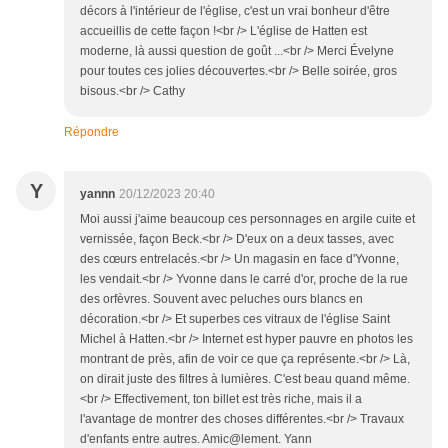
décors à l'intérieur de l'église, c'est un vrai bonheur d'être
accueillis de cette façon !<br /> L'église de Hatten est
moderne, là aussi question de goût ...<br /> Merci Évelyne
pour toutes ces jolies découvertes.<br /> Belle soirée, gros
bisous.<br /> Cathy
Répondre
Y
yannn
20/12/2023 20:40
Moi aussi j'aime beaucoup ces personnages en argile cuite et
vernissée, façon Beck.<br /> D'eux on a deux tasses, avec
des cœurs entrelacés.<br /> Un magasin en face d'Yvonne,
les vendait.<br /> Yvonne dans le carré d'or, proche de la rue
des orfèvres. Souvent avec peluches ours blancs en
décoration.<br /> Et superbes ces vitraux de l'église Saint
Michel à Hatten.<br /> Internet est hyper pauvre en photos les
montrant de près, afin de voir ce que ça représente.<br /> Là,
on dirait juste des filtres à lumières. C'est beau quand même.
<br /> Effectivement, ton billet est très riche, mais il a
l'avantage de montrer des choses différentes.<br /> Travaux
d'enfants entre autres. Amic@lement. Yann