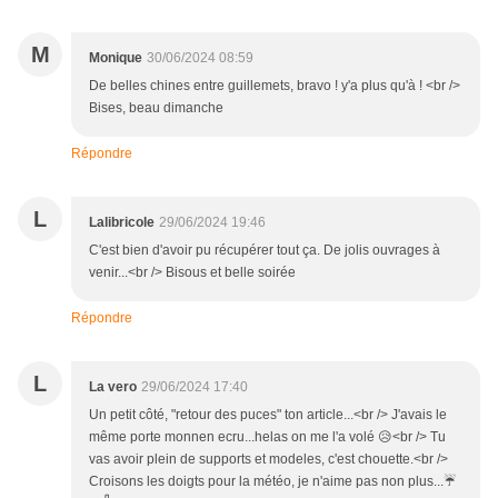
M
Monique
30/06/2024 08:59
De belles chines entre guillemets, bravo ! y'a plus qu'à ! <br />
Bises, beau dimanche
Répondre
L
Lalibricole
29/06/2024 19:46
C'est bien d'avoir pu récupérer tout ça. De jolis ouvrages à
venir...<br /> Bisous et belle soirée
Répondre
L
La vero
29/06/2024 17:40
Un petit côté, "retour des puces" ton article...<br /> J'avais le
même porte monnen ecru...helas on me l'a volé 😥<br /> Tu
vas avoir plein de supports et modeles, c'est chouette.<br />
Croisons les doigts pour la météo, je n'aime pas non plus...☔️