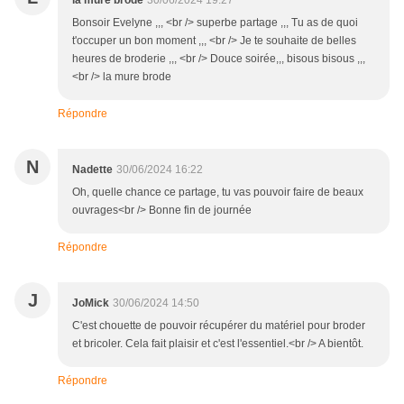
la mure brode
30/06/2024 19:27
Bonsoir Evelyne ,,, <br /> superbe partage ,,, Tu as de quoi
t'occuper un bon moment ,,, <br /> Je te souhaite de belles
heures de broderie ,,, <br /> Douce soirée,,, bisous bisous ,,,
<br /> la mure brode
Répondre
N
Nadette
30/06/2024 16:22
Oh, quelle chance ce partage, tu vas pouvoir faire de beaux
ouvrages<br /> Bonne fin de journée
Répondre
J
JoMick
30/06/2024 14:50
C'est chouette de pouvoir récupérer du matériel pour broder
et bricoler. Cela fait plaisir et c'est l'essentiel.<br /> A bientôt.
Répondre