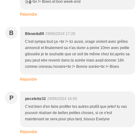
⛈️🌡<br /> Bises et bon week-end
Répondre
B
Bleuedu89
29/06/2024 17:28
C'est sympa tout ça <br /> Ici aussi, orage violent avec grêles
annoncé et finalement sa n'as durer a peine 10mn avec petite
giboulée je te souhaite que ce soit de même chez toi;après sa
peu peut etre revenir dans la soirée mais avait donner 16h
comme creneau horaire<br /> Bonne soirée<br /> Bises
Répondre
P
pecelette32
29/06/2024 16:05
C'est bien d'en faire profiter les autres plutôt que jeter! tu vas
pouvoir réaliser de belles petites choses, si ce n'est
maintenant se sera pour plus tard, bisous Evelyne
Répondre