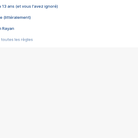
 a 13 ans (et vous l'avez ignoré)
e (littéralement)
im Rayan
 toutes les règles
s les jeux vidéo
us choquant de Rockstar ? - Le scandale BULLY
e plus moche de Steam
du RÊVE tourne au CAUCHEMAR
pendant 8 heures
it… à tort
umiliés par un jeu vidéo
ire - Final Fantasy 8