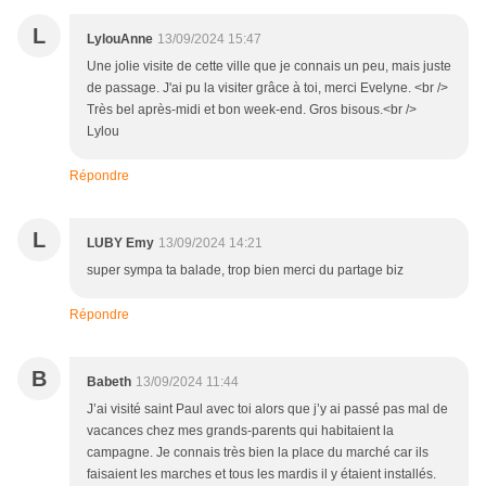
L
LylouAnne
13/09/2024 15:47
Une jolie visite de cette ville que je connais un peu, mais juste
de passage. J'ai pu la visiter grâce à toi, merci Evelyne. <br />
Très bel après-midi et bon week-end. Gros bisous.<br />
Lylou
Répondre
L
LUBY Emy
13/09/2024 14:21
super sympa ta balade, trop bien merci du partage biz
Répondre
B
Babeth
13/09/2024 11:44
J’ai visité saint Paul avec toi alors que j’y ai passé pas mal de
vacances chez mes grands-parents qui habitaient la
campagne. Je connais très bien la place du marché car ils
faisaient les marches et tous les mardis il y étaient installés.