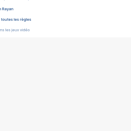
im Rayan
 toutes les règles
s les jeux vidéo
us choquant de Rockstar ? - Le scandale BULLY
e plus moche de Steam
du RÊVE tourne au CAUCHEMAR
pendant 8 heures
it… à tort
umiliés par un jeu vidéo
ire - Final Fantasy 8
ti un empire - Age of Empires
story DOFUS