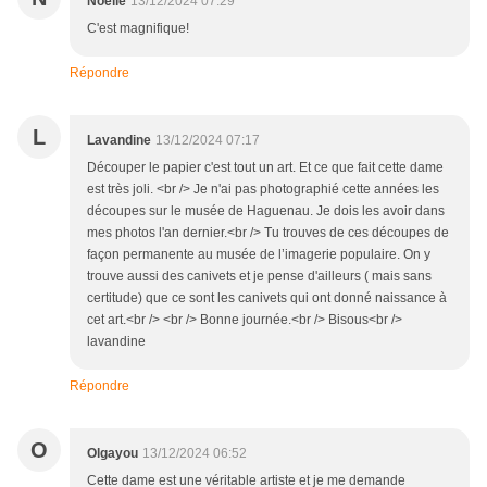
Noëlle
13/12/2024 07:29
C'est magnifique!
Répondre
L
Lavandine
13/12/2024 07:17
Découper le papier c'est tout un art. Et ce que fait cette dame
est très joli. <br /> Je n'ai pas photographié cette années les
découpes sur le musée de Haguenau. Je dois les avoir dans
mes photos l'an dernier.<br /> Tu trouves de ces découpes de
façon permanente au musée de l’imagerie populaire. On y
trouve aussi des canivets et je pense d'ailleurs ( mais sans
certitude) que ce sont les canivets qui ont donné naissance à
cet art.<br /> <br /> Bonne journée.<br /> Bisous<br />
lavandine
Répondre
O
Olgayou
13/12/2024 06:52
Cette dame est une véritable artiste et je me demande