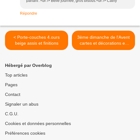
"parlant".<br /> Belle journée, gros bisous.<br /> Cathy
Répondre
< Porte-couches 4.ours
3ème dimanche de l'Avent
beige assis et finitions
cartes et décorations en
"dentelles" >
Hébergé par Overblog
Top articles
Pages
Contact
Signaler un abus
C.G.U.
Cookies et données personnelles
Préférences cookies