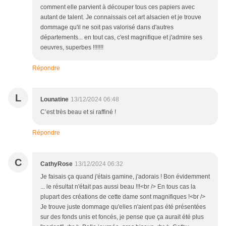
comment elle parvient à découper tous ces papiers avec
autant de talent. Je connaissais cet art alsacien et je trouve
dommage qu'il ne soit pas valorisé dans d'autres
départements... en tout cas, c'est magnifique et j'admire ses
oeuvres, superbes !!!!!!!
Répondre
L
Lounatine
13/12/2024 06:48
C’est très beau et si raffiné !
Répondre
C
CathyRose
13/12/2024 06:32
Je faisais ça quand j'étais gamine, j'adorais ! Bon évidemment
... le résultat n'était pas aussi beau !!!<br /> En tous cas la
plupart des créations de cette dame sont magnifiques !<br />
Je trouve juste dommage qu'elles n'aient pas été présentées
sur des fonds unis et foncés, je pense que ça aurait été plus