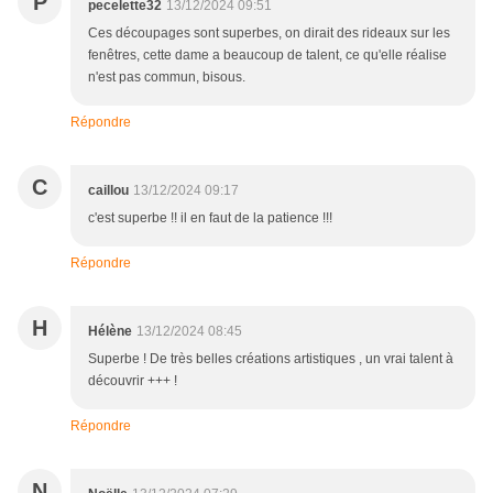
P
pecelette32
13/12/2024 09:51
Ces découpages sont superbes, on dirait des rideaux sur les
fenêtres, cette dame a beaucoup de talent, ce qu'elle réalise
n'est pas commun, bisous.
Répondre
C
caillou
13/12/2024 09:17
c'est superbe !! il en faut de la patience !!!
Répondre
H
Hélène
13/12/2024 08:45
Superbe ! De très belles créations artistiques , un vrai talent à
découvrir +++ !
Répondre
N