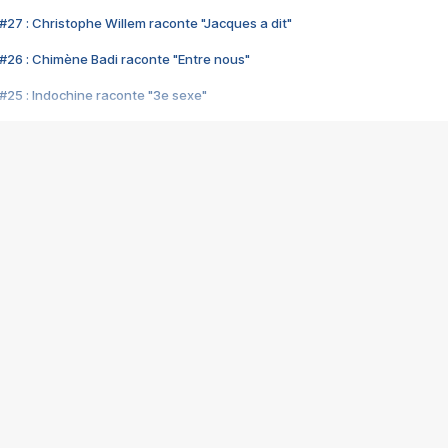
#27 : Christophe Willem raconte "Jacques a dit"
#26 : Chimène Badi raconte "Entre nous"
#25 : Indochine raconte "3e sexe"
#24 : Zaho raconte "C'est chelou"
#23 : Patrick Bruel raconte "Au café des délices"
#22 : Kyo raconte "Le chemin"
#21 : Nolwenn Leroy raconte "Cassé"
#20 : Patrick Hernandez raconte "Born to be alive"
#19 : Lorie raconte "Près de moi"
#18 : Michael Jones raconte "A nos actes manqués" (avec Jean-Jacque
#17 : Khaled raconte "Aïcha"
#16 : Corneille raconte "Parce qu'on vient de loin"