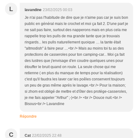
L
lavandine
23/02/2025 00:03
Je n'ai pas l'habitude de dire que je n'aime pas car je suis bon
public en général mais le crochet et moi ça fait 2. D'une part je
ne sait pas faire, surtout des napperons mais en plus cela me
rappelle trop les pulls de ma grande tante que je trouvais
ringards... les pulls naturellement quoique .... la tante était
"altmodish" à faire peur ....<br /> Mais au moins toi tu as des
protections de casseroles pour ton camping-car... Moi ça fait
des lustres que j'envisage d'en coudre quelques unes pour
étouffer le bruit quand on roule. La seule chose qui me
retienne ( en plus du manque de temps pour la réalisation)
c'est qu'il faudra les laver car les poêles conservent toujours
un peu de gras même après le lavage.<br /> Pour la maison;
si zhom est obligé de mettre et d'ôter des protège-casseroles,
je me fais appeler "Arthur" ;-)<br /> <br /> Douce nuit.<br />
Bisous<br /> Lavandine
Répondre
C
Cat
22/02/2025 22:48