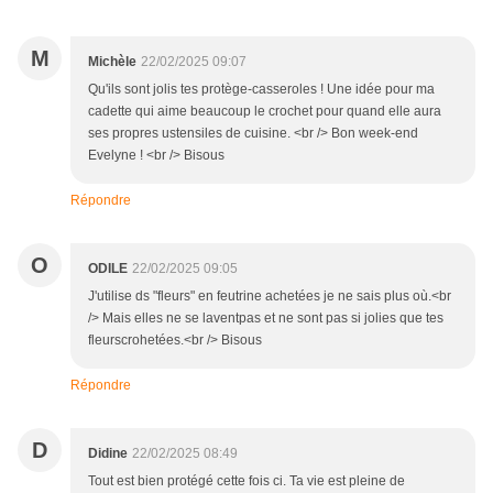
M
Michèle
22/02/2025 09:07
Qu'ils sont jolis tes protège-casseroles ! Une idée pour ma
cadette qui aime beaucoup le crochet pour quand elle aura
ses propres ustensiles de cuisine. <br /> Bon week-end
Evelyne ! <br /> Bisous
Répondre
O
ODILE
22/02/2025 09:05
J'utilise ds "fleurs" en feutrine achetées je ne sais plus où.<br
/> Mais elles ne se laventpas et ne sont pas si jolies que tes
fleurscrohetées.<br /> Bisous
Répondre
D
Didine
22/02/2025 08:49
Tout est bien protégé cette fois ci. Ta vie est pleine de