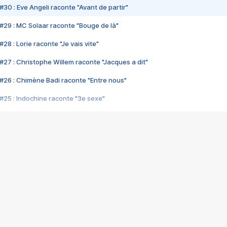
#30 : Eve Angeli raconte "Avant de partir"
#29 : MC Solaar raconte "Bouge de là"
28 : Lorie raconte "Je vais vite"
#27 : Christophe Willem raconte "Jacques a dit"
#26 : Chimène Badi raconte "Entre nous"
#25 : Indochine raconte "3e sexe"
#24 : Zaho raconte "C'est chelou"
#23 : Patrick Bruel raconte "Au café des délices"
#22 : Kyo raconte "Le chemin"
#21 : Nolwenn Leroy raconte "Cassé"
#20 : Patrick Hernandez raconte "Born to be alive"
#19 : Lorie raconte "Près de moi"
#18 : Michael Jones raconte "A nos actes manqués" (avec Jean-Jacque